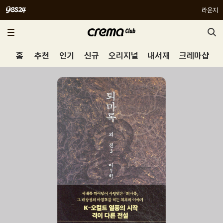
라운지
홈
추천
인기
신규
오리지널
내서재
크레마샵