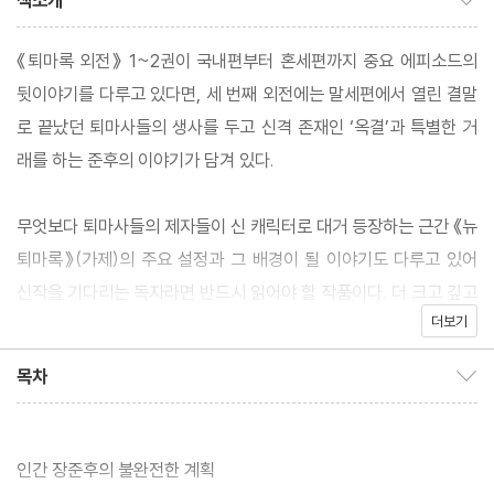
책소개
《퇴마록 외전》 1~2권이 국내편부터 혼세편까지 중요 에피소드의
뒷이야기를 다루고 있다면, 세 번째 외전에는 말세편에서 열린 결말
로 끝났던 퇴마사들의 생사를 두고 신격 존재인 ‘옥결’과 특별한 거
래를 하는 준후의 이야기가 담겨 있다.
무엇보다 퇴마사들의 제자들이 신 캐릭터로 대거 등장하는 근간 《뉴
퇴마록》(가제)의 주요 설정과 그 배경이 될 이야기도 다루고 있어
신작을 기다리는 독자라면 반드시 읽어야 할 작품이다. 더 크고 깊고
더보기
다채로운 이야기로 돌아올 새로운 ‘퇴마록’ 시리즈, 한국 오컬트 판
타지의 전설이 이제, 다시 시작된다.
목차
목차 보이기/감추기
인간 장준후의 불완전한 계획