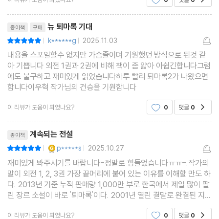
해밀턴이 말한 과거의 준후에게 부여될 권능으로 준후
리뷰제목
뉴 퇴마록 기대
종이책
구매
k******g
2025.11.03
평점10점
|
|
내용을 스포일할수 없지만 가슴졸이며 기원했던 방식으로 된것 같
아 기쁩니다 외전 1권과 2권에 비해 책이 좀 얇아 아쉽긴합니다그럼
에도 불구하고 재미있게 읽었습니다하루 빨리 퇴마록2가 나왔으면
합니다이우혁 작가님의 건승을 기원합니다
이 리뷰가 도움이 되었나요?
0
댓글
0
공감
리뷰제목
계속되는 전설
종이책
YES마니아 : 골드
p*****s
2025.10.27
평점10점
|
|
재미있게 봐주시기를 바랍니다-정말로 힘들었습니다ㅠㅠ-.작가의
말이 외전 1, 2, 3권 가장 끝머리에 붙어 있는 이유를 이해할 만도 하
다. 2013년 기준 누적 판매량 1,000만 부로 한국에서 제일 많이 팔
린 장르 소설이 바로 '퇴마록'이다. 2001년 열린 결말로 완결된 지 2
4년만에 그 꼬리를 다시 잇는다는 부담이란 정말 어마어마했을 것
이 리뷰가 도움이 되었나요?
0
댓글
0
공감
이다.청소년 시절, 베르나르 베르베르의 소설만큼