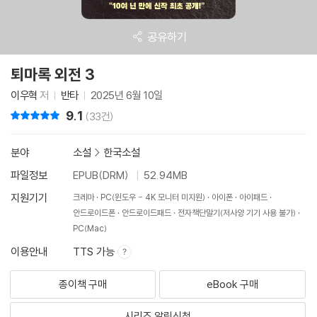
공유하기
퇴마록 외전 3
이우혁
저
반타
2025년 6월 10일
9.1
리뷰 총점
(33건)
분야
소설
>
한국소설
파일정보
EPUB(DRM)
52.94MB
지원기기
크레마
PC(윈도우 - 4K 모니터 미지원)
아이폰
아이패드
안드로이드폰
안드로이드패드
전자책단말기(저사양 기기 사용 불가)
PC(Mac)
이용안내
TTS 가능
종이책 구매
eBook 구매
시리즈 알림신청