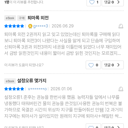
1명
이 이 리뷰를 추천합니다.
1
댓글
0
다. 그러나 저자는 끝내 답을 주지 않았다. 나름 '열린
리뷰제목
퇴마록 외전
eBook
구매
YES마니아 : 골드
g*****3
2026.06.29
평점10점
|
|
퇴마록 외전 2권까지 읽고 잊고 있었는데신 퇴마록을 구매해 읽다
보니 퇴마록 외전3이 나왔다는 사실을 알게 되고 단숨에 구입하여
신퇴마록 3권과 외전3까지 네권을 이틀만에 읽었다.너무 재미있어
서 금방 읽힌것인지 내용이 짧아서 금방 읽힌 것인지는 모르겠지만
말세편 이후의 궁금증과 앞으로의 기대감을 충족시켜 주기에는 충
이 리뷰가 도움이 되었나요?
0
댓글
0
공감
분했다. 외전의 내용이 다른 영화 프렌차이즈의 세계관
리뷰제목
설정오류 몇가지
eBook
v*******o
2026.01.06
평점10점
|
|
설정오류1.준후는 권능을 한번사용 했음. 능력자들 앞에서 나무를
냉동했다 태워버린건 물의 권능을 쓴것임(사용한 권능의 번복은 불
가하므로 옥결은 시간의 위상차 지구를 만들어줘선 안됌 )2.과거의
지구에는 퇴마사가 살아있지만 원래의 지구에 퇴마사+해밀턴 싹다
죽은걸로 계속 유지됌(즉 원본의 퇴마사는 모두 사망함)3.마지막
이 리뷰가 도움이 되었나요?
0
댓글
0
공감