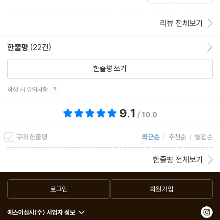
리뷰 전체보기
한줄평
(22건)
한줄평 이동
한줄평 쓰기
작성 시 유의사항
9.1
총 평점 9.1점
/ 10.0
구매 한줄평
최근순
추천순
별점순
한줄평 전체보기
로그인
회원가입
예스이십사(주) 사업자 정보