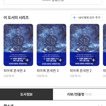
이 도서의 시리즈
내서재에 모두 추가
퇴마록 혼세편 4
퇴마록 혼세편 3
퇴마록 혼세편 2
퇴
이우혁 저
이우혁 저
이우혁 저
이
도서정보
리뷰/한줄평
11/22
책소개 보이기/감추기