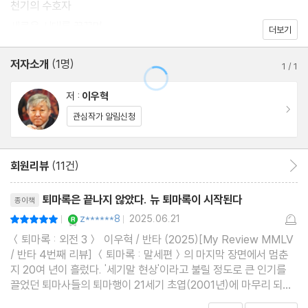
천기의 수호자
새로운 시대를 꿈꾸며
더보기
저자소개
(1명)
1
/
1
저 :
이우혁
이동
관심작가 알림신청
회원리뷰
(11건)
회원리뷰 이동
리뷰제목
퇴마록은 끝나지 않았다. 뉴 퇴마록이 시작된다
종이책
YES마니아 : 로얄
z******8
2025.06.21
평점10점
|
|
＜퇴마록 : 외전 3＞ 이우혁 / 반타 (2025)[My Review MMLV
/ 반타 4번째 리뷰] ＜퇴마록 : 말세편＞의 마지막 장면에서 멈춘
지 20여 년이 흘렀다. '세기말 현상'이라고 불릴 정도로 큰 인기를
끌었던 퇴마사들의 퇴마행이 21세기 초엽(2001년)에 마무리 되었
기 때문이다. 수많은 팬들이 '종결'을 아쉬워했고, '뒷이야기'를 바랐
공감