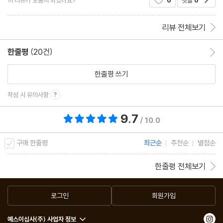
리뷰 전체보기
한줄평
(20건)
한줄평 이동
한줄평 쓰기
작성 시 유의사항
9.7
총 평점 9.7점
/ 10.0
구매 한줄평
최근순
추천순
별점순
한줄평 전체보기
로그인
회원가입
예스이십사(주) 사업자 정보