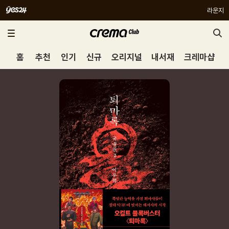
라운지
홈
추천
인기
신규
오리지널
내서재
크레마샵