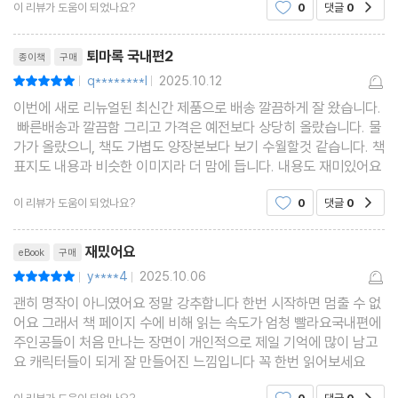
이 리뷰가 도움이 되었나요?
0
댓글
0
공감
르는 초혼을 제안.
리뷰제목
퇴마록 국내편2
종이책
구매
q********l
2025.10.12
평점10점
|
|
이번에 새로 리뉴얼된 최신간 제품으로 배송 깔끔하게 잘 왔습니다.
빠른배송과 깔끔함 그리고 가격은 예전보다 상당히 올랐습니다. 물
가가 올랐으니, 책도 가볍도 양장본보다 보기 수월할것 같습니다. 책
표지도 내용과 비슷한 이미지라 더 맘에 듭니다. 내용도 재미있어요
이 리뷰가 도움이 되었나요?
0
댓글
0
공감
리뷰제목
재밌어요
eBook
구매
y****4
2025.10.06
평점10점
|
|
괜히 명작이 아니였어요 정말 강추합니다 한번 시작하면 멈출 수 없
어요 그래서 책 페이지 수에 비해 읽는 속도가 엄청 빨라요국내편에
주인공들이 처음 만나는 장면이 개인적으로 제일 기억에 많이 남고
요 캐릭터들이 되게 잘 만들어진 느낌입니다 꼭 한번 읽어보세요
이 리뷰가 도움이 되었나요?
0
댓글
0
공감