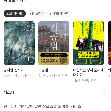
이 상품의 태그
#스릴러의거장
#K_스릴러
#영화드라마원작
공허한 십자가
가공범
더럽혀진 성지 순례에
퇴
대하여
히가시노 게이고 저/이선희
히가시노 게이고 저/김선영
이
역
역
세스지 저/전선영 역
책소개
책소개 보이기/감추기
한국에서 가장 많이 팔린 장르소설 ‘퇴마록’ 시리즈