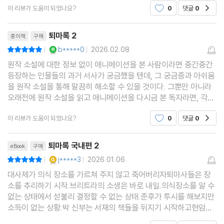
이 리뷰가 도움이 되었나요?
0
댓글
0
공감
리뷰제목
퇴마록 2
종이책
구매
YES마니아 : 로얄
b*****0
2026.02.08
평점10점
|
|
원작 소설에 대한 정보 없이 애니메이션을 본 사람이라면 중간중간
등장하는 인물들의 과거 서사가 궁금했을 텐데, 그 궁금증과 아쉬움
을 원작 소설을 통해 말끔히 해소할 수 있을 것이다. 그뿐만 아니라
오래전에 원작 소설을 읽고 애니메이션을 다시금 본 독자라면, 각색
된 부분을 비교해서 읽는 재미는 물론 원작 소설만이 주는 오리지널
이 리뷰가 도움이 되었나요?
0
댓글
0
공감
리티의 감동을 더욱 크게 느낄 것이다.애니메이
리뷰제목
퇴마록 국내편 2
eBook
구매
YES마니아 : 골드
j*****3
2026.01.06
평점10점
|
|
대사제가 의식 장소를 가르쳐 주지 않고 죽어버리자퇴마사들은 장
소를 추리하기 시작.브리트라의 소생은 바로 내일.의식장소를 알 수
없는 상태에서 섣불리 결정할 수 없는 상태.준후가 투시를 해보지만
소득이 없는 상황.박 신부는 서재의 책들을 뒤지기 시작하고현암은
유서를 살피고, 승희는 생각에 빠져있을 때.준후가 대사제의 혼을 부