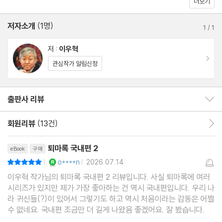
더보기
이 주는 재미에 푹 빠져들게 될 것이다.
저자소개
(1명)
1
/
1
저 :
이우혁
이동
관심작가 알림신청
출판사 리뷰
출판사 리뷰 보이기/감추기
회원리뷰
(13건)
회원리뷰 이동
리뷰제목
퇴마록 국내편 2
eBook
구매
YES마니아 : 로얄
o****n
2026.07.14
평점10점
|
|
이우혁 작가님의 퇴마록 국내편 2 리뷰입니다. 사실 퇴마록에 여러
시리즈가 있지만 제가 가장 좋아하는 건 역시 국내편입니다. 우리 나
라 귀신들(?)이 있어서 그렇기도 하고 역시 처음이라는 감동은 어쩔
수 없네요. 국내편 조금만 더 길게 나왔음 좋겠어요. 잘 봤습니다.