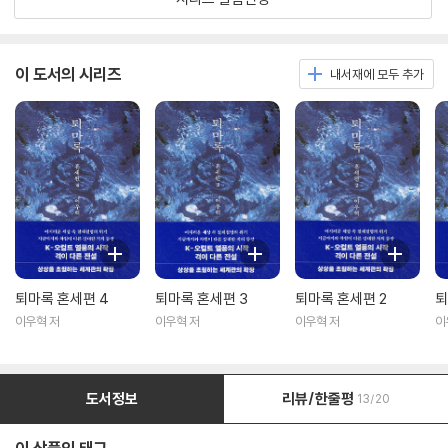
이 도서의 시리즈
내서재에 모두 추가
퇴마록 혼세편 4
퇴마록 혼세편 3
퇴마록 혼세편 2
퇴
이우혁 저
이우혁 저
이우혁 저
이
도서정보
리뷰/한줄평
13/20