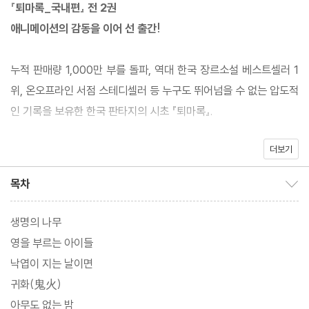
『퇴마록_국내편』 전 2권
애니메이션의 감동을 이어 선 출간!
누적 판매량 1,000만 부를 돌파, 역대 한국 장르소설 베스트셀러 1
위, 온오프라인 서점 스테디셀러 등 누구도 뛰어넘을 수 없는 압도적
인 기록을 보유한 한국 판타지의 시초 『퇴마록』.
더보기
2025년 2월 21일 개봉한 애니메이션 영화 〈퇴마록〉의 상승세에 힘
입어, 영화의 원작 스토리가 된 『퇴마록 국내편』전 2권이 오는 4월
목차
목차 보이기/감추기
오팬하우스에서 선 출간된다. 85분으로 압축된 애니메이션에서는
미처 확인하기 어려웠던 인물들의 장대한 서사와 과거 히스토리를
생명의 나무
다시금 찾아볼 수 있어 애니메이션과 비교해서 보는 재미는 물론, 원
영을 부르는 아이들
작 소설만이 주는 오리지널리티의 감동을 더욱 크게 느낄 수 있다.
낙엽이 지는 날이면
거기에 더해 구판 해설집이 아쉽지 않을 정도로 상세한 설명을 각주
귀화(鬼火)
로 달았으며, 크고 작은 개연성의 오류를 한 번 더 잡아낸 완성형 판
아무도 없는 밤