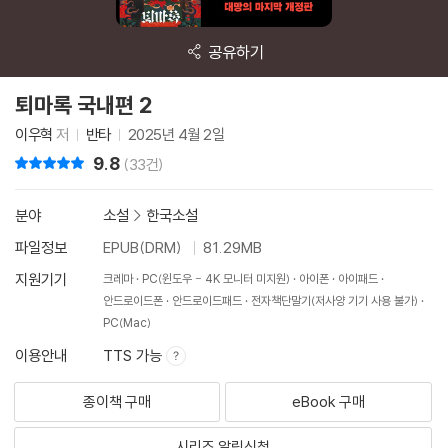
공유하기
퇴마록 국내편 2
이우혁
저
반타
2025년 4월 2일
9.8
리뷰 총점
(33건)
분야
소설
>
한국소설
파일정보
EPUB(DRM)
81.29MB
지원기기
크레마
PC(윈도우 - 4K 모니터 미지원)
아이폰
아이패드
안드로이드폰
안드로이드패드
전자책단말기(저사양 기기 사용 불가)
PC(Mac)
이용안내
TTS 가능
종이책 구매
eBook 구매
시리즈 알림신청