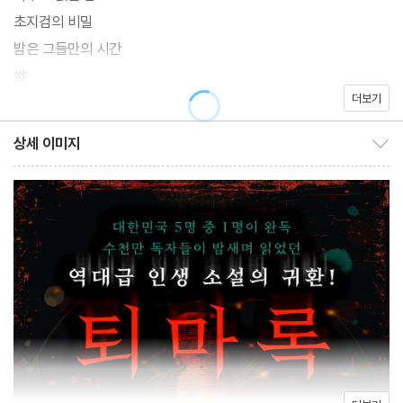
본으로 독자들의 소장 욕구를 자극할 것이다.
초지검의 비밀
밤은 그들만의 시간
『퇴마록 국내편』 출간 이후에는 순차적으로 6월에 소장판 전권 세
쌀
트가 양장본으로 출간될 예정이다. 특히 이번 『퇴마록』 소장판 전권
더보기
그네
세트는 총 17권으로, 기존의 16권(본편 14권, 외전 2권)에 10여 년
상세 이미지
동안 이우혁 작가가 심혈을 기울여 쓴 ‘신작(외전-세 번째 이야
상세 이미지 보이기/감추기
기)’이 포함되어 있어 독자들의 기대감을 더욱 고조시킬 것이다.
신작인 『퇴마록 외전-세 번째 이야기』는 ‘퇴마록’ 시리즈 첫 번째 챕
터의 대장정을 마무리함과 동시에, 이우혁 작가가 인생의 필력을 걸
고 고군분투하며 집필하는 퇴마록 시리즈의 두 번째 챕터, 『뉴 퇴마
록(가제)』으로 독자들을 이끄는 중대한 역할을 맡았다.
‘퇴마록 신드롬’의 부스터가 되어줄 신작과 더불어 이번 개정판을 통
하여 찐팬 독자들은 진한 향수와 함께 다시 한번 인생 소설 『퇴마록』