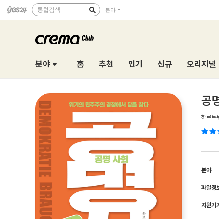
통합검색
분야
분야
홈
추천
인기
신규
오리지널
공명
하르트
분야
파일정
지원기