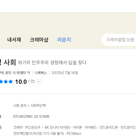
내서재
크레마샵
라운지
크레마클럽 상품
 사회
위기의 민주주의 경청에서 답을 찾다
무트 로자
저/
유영미
역
니케북스
2025년 7월 14일
10.0
(
1
건)
사회 정치
>
사회학산책
보
EPUB(DRM)
28.93MB
기
크레마
PC(윈도우 - 4K 모니터 미지원)
아이폰
아이패드
안드로이드폰
안드로이드
전자책단말기(저사양 기기 사용 불가)
PC(Mac)