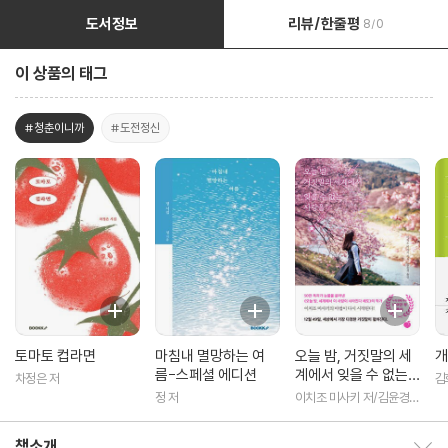
도서정보
리뷰/한줄평
8/0
이 상품의 태그
#청춘이니까
#도전정신
토마토 컵라면
마침내 멸망하는 여
오늘 밤, 거짓말의 세
개
름-스페셜 에디션
계에서 잊을 수 없는
차정은 저
김
사랑을
정 저
이치조 미사키 저/김윤경
역
책소개
책소개 보이기/감추기