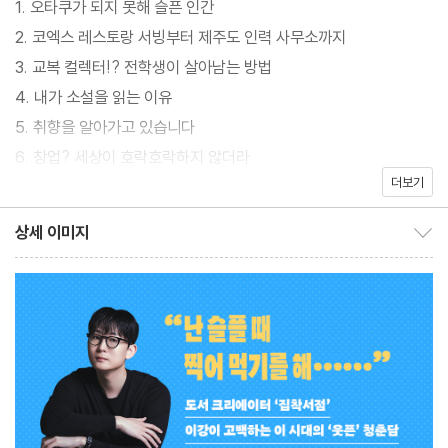
1. 오타쿠가 되지 못해 슬픈 인간
력’이라는 강력한 무기가 되는 세상이다. 한편, ‘오타쿠’라고 불리는
2. 코엑스 레스토랑 서빙부터 제주도 인력 사무소까지
특정 영역의 마니아들에게 쏟아지는 찬양은 곧 그렇지 않은 사람들
3. 교복 컬렉터!? 전학생이 살아남는 방법
을 시시하고 매력 없는 사람으로 보이게 만들기도 한다. 하지만 세상
4. 내가 소설을 읽는 이유
에는 확실하고 선명한 색을 가진 사람보다 어중간하고 옅은 색을 가
5. 취향을 알아가고 있습니다
진 사람들이 더 많다. 인스타그램을 비롯한 다양한 채널에서 ‘집착서
6. 창업? 세상이 호락호락하지 않더라
점’이란 이름으로 도서를 소개하는 저자는 이 책을 통해 유쾌한 반기
더보기
7. 축구 선수가 되고 싶었지만
를 든다. 이것저것 찍어 먹어보기만 해도 멋진 삶 아니냐고!
8. 서툴지만 뜨거웠던, 대외 활동 이야기
상세 이미지
상세 이미지 보이기/감추기
9. 오늘은 수영 가고, 내일은 크로스핏 갑니다
10. 나의 첫 자취방, 1118호
11. N번째 포기, N+1번째 시작
에필로그