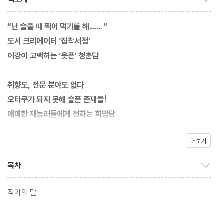
“난 슬플 때 찍어 먹기를 해…….”
도서 크리에이터 ‘집착서점’
이강이 고백하는 ‘웃픈’ 청춘담
취향도, 전문 분야도 없다
오타쿠가 되지 못해 슬픈 존재들!
애매한 재능러들에게 전하는 희망담
더보기
나무옆의자가 새롭게 선보이는 《그래도 여전히》 에세이 시리즈는
저마다의 삶을 뿌리로 두고 끝없이 뻗어 나가는 나뭇가지처럼 다양
목차
목차 보이기/감추기
한 이야기를 전한다. 시리즈의 첫 번째는 도서 크리에이터 ‘집착서
점’ 이강의 에세이이다.
작가의 말
한 분야에 대한 깊은 지식과 탐구, 하다못해 확고한 취향마저 ‘덕