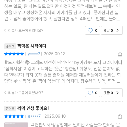
하는 일도, 잘 하는 일도 없지만 이것저것 찍먹해보며 그 속에서 인
생을 배우고 성장해온 저자의 이야기를 담고 있다.“좋아한다면 십
년도 넘게 좋아했어야 했고, 잘한다면 상위 4퍼센트 안에는 들어야
했다.” - 에필로그이것저것 찍먹 해보다가 아니다 싶으면 뱉고, 맞
이 리뷰가 도움이 되었나요?
0
댓글
0
공감
다 싶으면 소스를 죄다 부어버리는 인생. 어떤
리뷰제목
찍먹은 시작이다
종이책
y****2
2025.09.12
평점10점
|
|
#도서협찬 📚 그래도 여전히 찍먹인간 by이강🌱 도서 크리에이터
‘집착서점’ 이강이 고백하는 ‘웃픈’ 청춘담! 취향도, 전문 분야도 없
다오타쿠가 되지 못해 슬픈 존재들!애매한 재능러들에게 전하는 희
망담 🌱~'찍먹' 은 '찍어 먹는다' 의 약자다. 탕수육의 부먹, 찍먹 논
란으로 생긴 말인데, 이 책에서 저자는 조금은 다른 표현으로 썼
이 리뷰가 도움이 되었나요?
0
댓글
0
공감
다. '다 먹지 않고, 살짝 찍어 먹었
리뷰제목
찍먹 인생 좋아요!
종이책
e****7
2025.09.10
평점10점
|
|
#협찬도서❛정공법에서 밀려난 사람들과 한바탕 웃