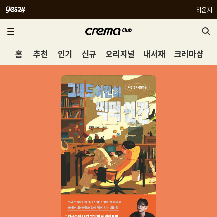
라운지
홈
추천
인기
신규
오리지널
내서재
크레마샵