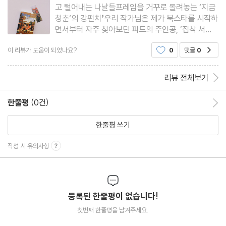
고 털어내는 나날들프레임을 거꾸로 돌려놓는 ‘지금
청춘‘의 강펀치❜우리 작가님은 제가 북스타를 시작하
면서부터 자주 찾아보던 피드의 주인공, ’집착 서
점‘이라는 이름으로 활동하고 계신 인플루언서예요.
이 리뷰가 도움이 되었나요?
0
댓글
0
공감
그래서 이 책에 신청하게 된 계기도 컸고, 동시에 이
강 작가님의 세계로 초대되고 싶다는 마음도 강하게
들었습니다.찍먹이
리뷰 전체보기
한줄평
(0건)
한줄평 이동
한줄평 쓰기
작성 시 유의사항
등록된 한줄평이 없습니다!
첫번째 한줄평을 남겨주세요.