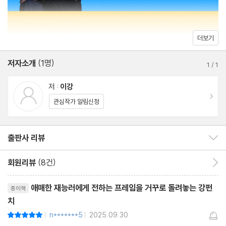
더보기
저자소개
(1명)
1
/
1
저 :
이강
이동
관심작가 알림신청
출판사 리뷰
출판사 리뷰 보이기/감추기
회원리뷰
(8건)
회원리뷰 이동
리뷰제목
애매한 재능러에게 전하는 프레임을 거꾸로 돌려놓는 강펀
종이책
치
n*******5
2025.09.30
평점10점
|
|