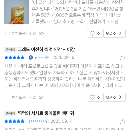
"이 글은 나무옆의자로부터 도서를 제공받아 작성한
후기입니다."2025년 2월 기준 15~29세쉬었음 청
년은 50만 4,000명으로통계 작성 이래 최대치를
기록했다고 한다.초고령 사회로 진입하기 시작한 우
리나라는노령인구가 많기도 하고,노령인구의 사회생
이 리뷰가 도움이 되었나요?
0
댓글
0
공감
활이 지속되면서젊은 사람들은 상대적으로 일자리
찾기가쉽지 않은 것이 현실이기도 하다.내가 취업을
리뷰제목
하던 2000년대 중반에도또 지금
그래도 여전히 찍먹 인간 - 이강
종이책
YES마니아 : 플래티넘
h*****9
2025.09.15
평점10점
|
|
처음 이 책의 프롤로그를 읽었을 때어쩐지 마음이 아프기도 하고 싱
숭생숭하기도 했다.열정도 가득하고 하고 싶은 게 많아 이것저것 시
도는 해보면서도끝까지 성공하지 못하는 나를 자책하던 시점이었기
때문이다.그래서 나는 이 책의 저자가 나이가 좀 있거나, 나와 비슷
한 또래이길 바랐다.그런데… 나보다 어리더라. (여기서 살짝 현타)
이 리뷰가 도움이 되었나요?
0
댓글
0
공감
⠀아무튼!뭐 나이가 많든 적든 그게 중요한 건
리뷰제목
찍먹의 서사로 쌓아올린 뼈다귀
종이책
s*******n
2025.09.14
평점10점
|
|
이강의 소설 『그래도 여전히 찍먹인간』은 그다지 내세울 만 한 좋아