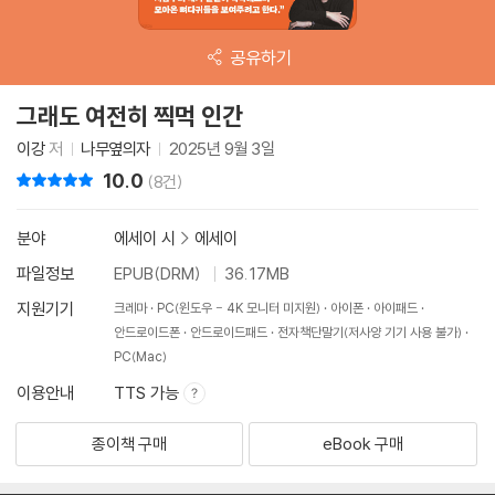
공유하기
그래도 여전히 찍먹 인간
이강
저
나무옆의자
2025년 9월 3일
10.0
리뷰 총점
(8건)
분야
에세이 시
>
에세이
파일정보
EPUB(DRM)
36.17MB
지원기기
크레마
PC(윈도우 - 4K 모니터 미지원)
아이폰
아이패드
안드로이드폰
안드로이드패드
전자책단말기(저사양 기기 사용 불가)
PC(Mac)
이용안내
TTS 가능
종이책 구매
eBook 구매