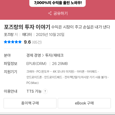
공유하기
포즈랑의 투자 이야기
수익은 시장이 주고 손실은 내가 낸다
포즈랑
저
에디터
2025년 10월 20일
9.6
리뷰 총점
(65건)
분야
경제 경영
>
투자/재테크
파일정보
EPUB(DRM)
26.29MB
지원기기
크레마
PC(윈도우 - 4K 모니터 미지원)
아이폰
아이패드
안드로이드폰
안드로이드패드
전자책단말기(저사양 기기 사용 불가)
PC(Mac)
이용안내
TTS 가능
종이책 구매
eBook 구매