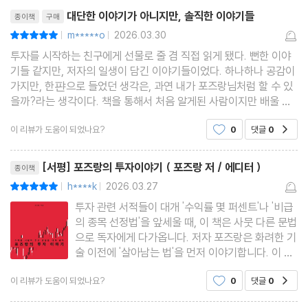
리뷰제목
발표 양식-사업 모델
대단한 이야기가 아니지만, 솔직한 이야기들
종이책
구매
발표 양식-투자 아이디어, 리스크, 결론
m*****o
2026.03.30
평점10점
|
|
투자 모임과 발표 자료의 의미
투자를 시작하는 친구에게 선물로 줄 겸 직접 읽게 됐다. 뻔한 이야
분기 실적 스크리닝 과정
기들 같지만, 저자의 일생이 담긴 이야기들이었다. 하나하나 공감이
가지만, 한퍈으로 들었던 생각은, 과연 내가 포즈랑님처럼 할 수 있
망할 회사는 아니야
을까?라는 생각이다. 책을 통해서 처음 알게된 사람이지만 배울 게
많았다. 꾸준함, 저자의 특기다. 나도 꾸준한 인간이 되기를 바라고,
이 리뷰가 도움이 되었나요?
0
댓글
0
공감
제4장 수익은 시장이 주고, 손실은 내가 낸다
노력하고 있지만 쉬운 일이 아니다. 나도 노
투자에서의 행운과 불운
리뷰제목
[서평] 포즈랑의 투자이야기 ( 포즈랑 저 / 에디터 )
종이책
근래의 주식시장에 대한 생각과 주식에 대한 태도
h****k
2026.03.27
평점10점
|
|
주가가 떨어지면 더 살 수 있는가?
투자 관련 서적들이 대개 '수익률 몇 퍼센트'나 '비급
어느 날 문득 목표 자산에 도달해 있었다
의 종목 선정법'을 앞세울 때, 이 책은 사뭇 다른 문법
삶의 태도 변화
으로 독자에게 다가옵니다. 저자 포즈랑은 화려한 기
술 이전에 '살아남는 법'을 먼저 이야기합니다. 이 책
수익은 시장이 주고, 손실은 내가 낸다
은 기교의 기록이 아니라, 시장이라는 거대한 파도
이 리뷰가 도움이 되었나요?
0
댓글
0
공감
위에서 중심을 잡기 위해 고군분투한 한 투자자의 철
제5장 투자자들이 궁금해하는 것들 Q&A
학적 복기입니다.1. 수익의 주도권은 어디에 있는가:
리뷰제목