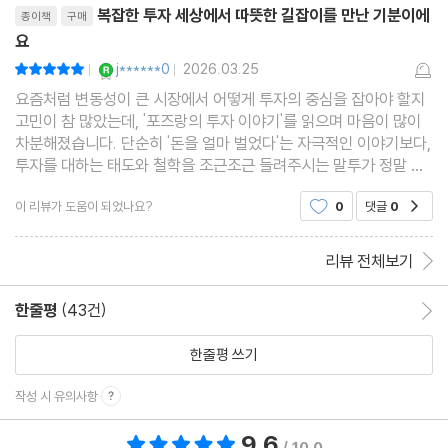
"수익은 시장
복잡한 투자 세상에서 따뜻한 길잡이를 만난 기분이에
종이책
구매
요
마치면서/ 꾸준히 하다 보니 어느 순간 부자가 되어 있기를……
YES마니아 : 로얄
j******0
2026.03.25
평점10점
감사의 말
|
|
요즘처럼 변동성이 큰 시장에서 어떻게 투자의 중심을 잡아야 할지
고민이 참 많았는데, '포즈랑의 투자 이야기'를 읽으며 마음이 많이
차분해졌습니다. 단순히 '돈을 얼마 벌었다'는 자극적인 이야기보다,
투자를 대하는 태도와 철학을 조근조근 들려주시는 말투가 정말 인
상적이었어요.어려운 경제 용어로만 가득한 책이 아니라서 읽기가
이 리뷰가 도움이 되었나요?
0
댓글
0
공감
참 편했고, 중간중간 저자분의 경험이 녹아있는
리뷰 전체보기
한줄평
(43건)
한줄평 이동
한줄평 쓰기
작성 시 유의사항
9.6
총 평점 9.6점
/ 10.0