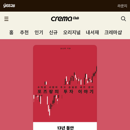
라운지
홈
추천
인기
신규
오리지널
내서재
크레마샵