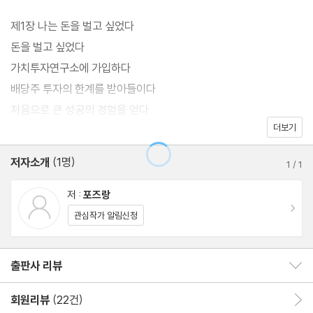
은 엉뚱한 인과관계로 큰돈을 넣고 ‘어이없게’ 날리는 경우가 너무
제1장 나는 돈을 벌고 싶었다
많다.” 쉽지 않은 내용이지만 소설처럼 술술 읽힌다. 주식 잘하는 친
돈을 벌고 싶었다
한 동네 형이 카페에서 투자에 대해 잔소리해주는 기분이 들 정도로
가치투자연구소에 가입하다
편안하고 따뜻하다.
배당주 투자의 한계를 받아들이다
처음으로 큰 성공의 경험을 얻다
더보기
성장하는 산업에는 마음을 닫지 마라
바이앤홀드의 로망과 투자 능력
저자소개
(1명)
1
/
1
전업 사무실을 열고 투자에 집중하다
분기별 실적 스크리닝을 시작하다
저 :
포즈랑
이동
바이앤홀드의 어려움
관심작가 알림신청
올바른 복기, 잘못된 복기
출판사 리뷰
출판사 리뷰 보이기/감추기
제2장 투자는 원래 어렵다
상장폐지를 당하다
회원리뷰
(22건)
회원리뷰 이동