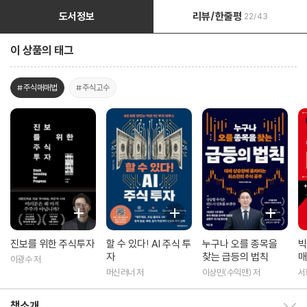
도서정보
리뷰/한줄평
22/43
이 상품의 태그
#주식매매법
#주식고수
진보를 위한 주식투자
할 수 있다! AI 주식 투
누구나 오를 종목을
빅
자
찾는 급등의 법칙
매
이광수 저
머신러너 저
이상민(수익맨) 저
서
책소개
책소개 보이기/감추기