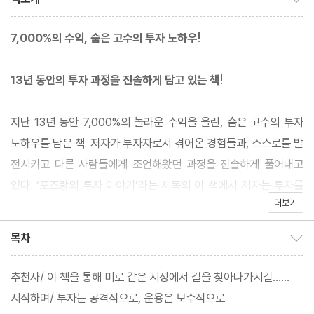
7,000%의 수익, 숨은 고수의 투자 노하우!
13년 동안의 투자 과정을 진솔하게 담고 있는 책!
지난 13년 동안 7,000%의 놀라운 수익을 올린, 숨은 고수의 투자
노하우를 담은 책. 저자가 투자자로서 겪어온 경험들과, 스스로를 발
전시키고 다른 사람들에게 조언해왔던 과정을 진솔하게 풀어내고
있다. ‘포즈랑의 투자 이야기’라는 제목의 이 책에서 저자는 투자를
더보기
아주 쉽게 생각하고 덤벼들었다가 돈을 날리는 사람들이 아주 많다
고 일침을 가한다.
목차
목차 보이기/감추기
“주식으로 돈을 날릴 수 있다. 투자라는 게 그런 것이다. 충분히 신
추천사/ 이 책을 통해 미로 같은 시장에서 길을 찾아나가시길……
중하게 의사 결정을 했음에도 투자 결과가 좋지 않은 경우는 주식이
시작하며/ 투자는 공격적으로, 운용은 보수적으로
아니어도 많이 있지만, 유독 주식은 그런 신중한 의사 결정 없이, 혹