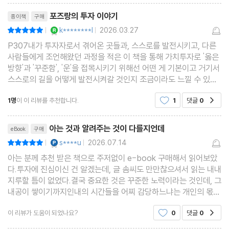
상장폐지에서 얻은 교훈
리뷰제목
포즈랑의 투자 이야기
종이책
구매
PBR 투자의 종료
YES마니아 : 로얄
k********l
2026.03.27
평점10점
|
|
코로나 사태를 겪다
P307내가 투자자로서 겪어온 곳들과, 스스로를 발전시키고, 다른
투자 공부의 기본이란
사람들에게 조언해왔던 과정을 적은 이 책을 통해 가치투자로 '옳은
투자는 원래 어렵다
방향'과 '꾸준함', '운'을 접목시키기 위해선 어떤 게 기본이고 거기서
스스로의 길을 어떻게 발전시켜갈 것인지 조금이라도 느낄 수 있다
불타기가 좋을까? 물타기가 좋을까?
면 좋겠다.P93시장은 변하는데 나만 어떤 절대적인 기준에 계속 매
운용과 매매의 사례
1명
이 이 리뷰를 추천합니다.
1
댓글
0
공감
몰되어 있으면 '투자자'가 아니라 '투자 학자'
‘견디는’ 투자가 아닌 ‘그저 보유’하는 투자
리뷰제목
아는 것과 알려주는 것이 다를지언데
eBook
구매
YES마니아 : 플래티넘
제3장 누군가에게 투자를 가르쳐준다면
s****u
2026.07.14
평점10점
|
|
아는 분께 추천 받은 책으로 주저없이 e-book 구매해서 읽어보았
투자에도 단계가 있다
다.투자에 진심이신 건 알겠는데, 글 솜씨도 만만찮으셔서 읽는 내내
투자 모임을 만들다
지루할 틈이 없었다.결국 중요한 것은 꾸준한 노력이라는 것인데, 그
발표 양식-기본 사항
내공이 쌓이기까지인내의 시간들을 어찌 감당하느냐는 개인의 몫이
아닐런지 싶다.
발표 양식-재무제표와 손익
이 리뷰가 도움이 되었나요?
0
댓글
0
공감
발표 양식-‘기본 사항, 재무제표, 손익’ 사례