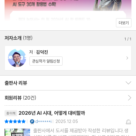
학, 그리고 인간 고유의 가치
[Trend 3] 작지만 강하다, 소형모델 혁명
더보기
_엣지 AI, 온디바이스 AI, 버티컬 AI
저자소개
(1명)
소형모델 혁명의 서막, 딥시크 쇼크 | 오픈소스형 AI, 그리고 추론의
1
/
1
공개 | 소형 및 경량 모델 시대, 엣지 AI, 온디바이스 AI 혁명 | 작지
저 :
김덕진
만 강한 거인, 소형 및 경량 모델과 효율성 혁명 | 오픈소스형 AI 경
이동
관심작가 알림신청
쟁, 게임의 법칙이 바뀌다 | 전문성과 데이터가 만나는 새로운 패러
다임, 버티컬 AI
출판사 리뷰
출판사 리뷰 보이기/감추기
[Trend 4] 나를 기억하고 먼저 말을 거는 AI_일상 AI의 시작
회원리뷰
(20건)
회원리뷰 이동
AI는 왜 사용자를 기억하려고 할까?-락인 효과 | AI가 먼저 제안하
리뷰제목
기 시작한다, 맞춤형 브리핑 | 2026년 생성형 AI의 흐름은? | 에이
2026년 AI 시대, 어떻게 대비할까
종이책
전트 브라우저 전성시대의 시작
YES마니아 : 플래티넘
d******i
2025.12.05
평점10점
|
|
출판사에서 도서를 제공받아 작성한 리뷰입니다.생