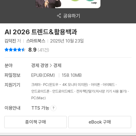
공유하기
AI 2026 트렌드&활용백과
김덕진
저
스마트북스
2025년 10월 23일
8.9
리뷰 총점
(41건)
분야
경제 경영
>
경제
파일정보
EPUB(DRM)
158.10MB
지원기기
크레마
PC(윈도우 - 4K 모니터 미지원)
아이폰
아이패드
안드로이드폰
안드로이드패드
전자책단말기(저사양 기기 사용 불가)
PC(Mac)
이용안내
TTS 가능
종이책 구매
eBook 구매