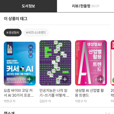
도서정보
리뷰/한줄평
20/21
이 상품의 태그
#생성형AI
#비즈니스트렌드
요즘 바이브 코딩 커
인공지능은 나의 읽
생성형 AI 산업별 활
2
서 AI 30가지 프로그
기-쓰기를 어떻게 바
용 트렌드
략
램 만들기
꿀까
L
박현규 저
김성우 저
이호수 저
허
현
책소개
책소개 보이기/감추기