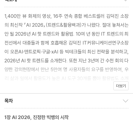
1,400만 뷰 화제의 영상, 16주 연속 종합 베스트셀러 김덕진 소장
의 최신작 『AI 2026』(트렌드&활용백과)가 나왔다. 절대 놓쳐서는
안 될 2026년 AI 핫 트렌드와 활용법. 10여 년 동안 IT 트렌드의 최
전선에서 대중들과 함께 호흡해온 김덕진 IT커뮤니케이션연구소장
이 오픈AI·앤트로픽·구글·xAI 등 빅테크들의 최신 전략을 분석하고,
2026년 AI 핫 트렌드를 소개한다. 또한 지난 3년여 간 수천 회의 다
양한 강의현장에서 만난 5만여 명 사용자들의 요구를 반영하여, 우
리 삶과 일에서 활용도가 높은 AI 도구 30개를 뽑아 활용법도 소개
더보기
한다.
GPT-5·클로드·제미나이의 일잘러용 ‘찐’ 기능, 프롬프트 팩 사용
목차
목차 보이기/감추기
법, 사무 특화형 AI부터 심층 리서치 에이전트, 미디어 특화 AI, 내
PC에 설치해 사용하는 오픈소스형 AI까지, 업무·학습·창작 활동에
1장 AI 2026, 진정한 빅뱅의 시작
어떻게 써먹을 수 있는지 구체적인 사례와 함께 다룬다. 보고서·영상
·음악 등을 위한 AI부터 일잘러를 위한 업무별 생산성 AI 도구까지,