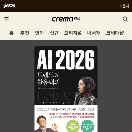
라운지
홈
추천
인기
신규
오리지널
내서재
크레마샵