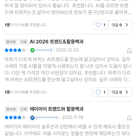
하게 잘 정리되어 있어서 좋습니다. 추천합니다. AI를 모르면 트렌
드에 뒤쳐지는것 같아서 찾아보는데 정보가 중구난방으로 흩어져
[Trend 7] 솔로프리너 혁명, AI가 만든 새 생태계
있어서 한번에 알고싶어서 구매했어요. 일목요연하게 잘 정리되어
AI 시대, 창업방식과 비즈니스 모델이 바뀌고 있다 | 데이터가 증명
1명
이 이 리뷰를 추천합니다.
1
댓글
0
공감
있어서 좋습니다. 추천합니다.
하는 솔로프리너 시대 | 대한민국 1인 유니콘을 위한 새로운 도약 |
리뷰제목
노동시장의 지각변동, 새로운 기회와 도전
AI 2026 트렌드&활용백과
종이책
구매
YES마니아 : 로얄
r******3
2025.12.03
평점8점
|
|
[Trend 8] AI 네이티브 조직의 시대가 열린다
하루가 다르게 바뀌는 AI트렌드를 한눈에 알고싶어서 샀어요. 실무
사례와 각종 AI툴을 어떻게 사용하는지 잘 나와 있어서 도움이 됩니
AI 네이티브 조직의 AI 퍼스트 철학 | AI 네이티브 조직 진화의 3단
다. 다만 책 가격은 약간 비싼감이 있어요. 추천합니다. 하루가 다르
계: 도구에서 동반자로 | 새로운 경쟁의 룰, 인텔리전스 온 탭과 워크
게 바뀌는 AI트렌드를 한눈에 알고싶어서 샀어요. 실무 사례와 각종
AI툴을 어떻게 사용하는지 잘 나와 있어서 도움이 됩니다. 다만 책
차트 | 개인과 조직은 무엇을 준비해야 하나? | AI와 협업하는 3단
1명
이 이 리뷰를 추천합니다.
1
댓글
0
공감
가격은 약간 비싼감이 있어요. 추천합니다.
계 접근법 | AI 시대에도 변하지 않는 가치, 손맛의 중요성
리뷰제목
에이아이 트랜드와 활용백과
종이책
구매
[Trend 9] AI 주권 전쟁, 소버린 AI
YES마니아 : 플래티넘
p********o
2025.11.18
평점8점
|
|
지금, 우리는 왜 소버린 AI를 이야기하는가? | 데이터, 소버린 AI의
여러가지 에이아이 솔루션과 관련해서 배울 수 있게 해둬서 좋은것
심장 | 데이터를 넘어 인프라와 국내 칩의 기회 | ‘데이터 밀어넣
같습니다. 아무래도 처음 시자갛는 분들은 멘땅에 헤딩하는것 보다