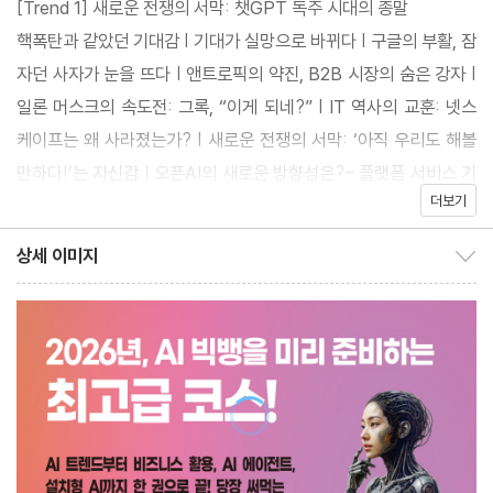
[Trend 1] 새로운 전쟁의 서막: 챗GPT 독주 시대의 종말
이 책 한 권으로 끝!
핵폭탄과 같았던 기대감 | 기대가 실망으로 바뀌다 | 구글의 부활, 잠
자던 사자가 눈을 뜨다 | 앤트로픽의 약진, B2B 시장의 숨은 강자 |
일론 머스크의 속도전: 그록, “이게 되네?” | IT 역사의 교훈: 넷스
케이프는 왜 사라졌는가? | 새로운 전쟁의 서막: ‘아직 우리도 해볼
만하다!’는 자신감 | 오픈AI의 새로운 방향성은?- 플랫폼 서비스 기
더보기
업으로의 도약 | AI 전쟁의 2막, 미래에 던지는 질문
상세 이미지
상세 이미지 보이기/감추기
[Trend 2] 현실세계로 걸어 나오는 피지컬 AI
다시 보는 AI 발전 4단계 | AI는 병렬적으로 진화하고 있다 | 피지컬
AI 혁명, 2025년 아마존 창고의 하루 | 생성형 AI, 로봇 개발의 난
제를 풀다 | 피지컬 AI의 거대한 생태계: 테슬라와 엔비디아 | 산업
의 미래, 다크 팩토리와 월드 모델 | 토큰과 데이터 팩토리 | 형태의
해방: 로봇 다양성의 시대 | 피지컬 AI와 체득의 힘 | 다가올 미래 산
업현장의 피지컬 AI | 한국의 피지컬 AI 분야 잠재력 | 인문학과 철