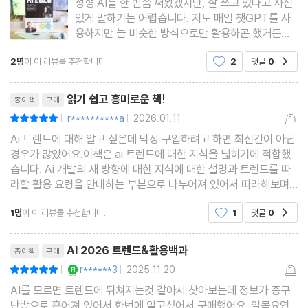
성형 AI를 한 번쯤 써봤겠지만, 잘 쓰고 있다고 자신
[Trend 5] 검색의 뉴노멀, AI에게 간택당하는 시대
있게 말하기는 어렵습니다. 저도 매일 챗GPT를 사
_MCP와 A2A, 멀티 AI 에이전트, 에이전트 이커머스, 제로 클릭의
용하지만 늘 비슷한 방식으로만 활용하곤 했거든요.
다른 AI 툴들도 궁금하지만 어디서부터 시작해야 할
시대, AI 검색 최적화(AIEO)
2명
이 이 리뷰를 추천합니다.
2
댓글
0
공감
지 막막한 분들은 “AI 2026 트렌드 & 활용백과”가
멀티 AI 에이전트의 확산 | MCP와 A2A: 생각하고 협업하는 AI 에
도움이 많이 될 것 같습니다. 제목 그대로 최신 AI 흐
리뷰제목
이전트의 작동원리 | 에이전트 이커머스의 등장 | AI끼리 협상하는
름과 활용법을 폭넓게
읽기 쉽고 흥미로운 책!
종이책
구매
시대, AI 에이전트 최적화(AAO) | 제로 클릭의 시대 | AI 검색 혁명,
r**********a
2026.01.11
평점10점
|
|
간접적 제안→직접적 답변으로 | 검색엔진 최적화(SEO)를 넘어 AI
Ai 트렌드에 대해 알고 싶은데 막상 구입하려고 하면 최신간이 아닌
검색 최적화(AIEO) 시대로 | AI 간택 시대의 확산―정부정책부터
경우가 많았어요.이책은 ai 트렌드에 대한 지식을 넓히기에 적합했
습니다. Ai 개발의 새 방향에 대한 지식에 대한 설명과 트렌드를 따
채용까지 | 변화 속에서 균형점 찾기
라할 활용 요령을 안내하는 부분으로 나누어져 있어서 따라해보며
흥미롭고 읽기 편했습니다. 제 계정이 무료 계정들이라 한계는 있었
1명
이 이 리뷰를 추천합니다.
1
댓글
0
[Trend 6] AI 컴패니언 시대의 명암
공감
지만요.
AI 동반자 시대의 서막: 지브리 효과 | AI 컴패니언, 그 매력의 비밀
리뷰제목
AI 2026 트렌드&활용백과
종이책
구매
| 새로운 관계의 등장: 다양한 AI 컴패니언 서비스 | AI 동반자 관계
YES마니아 : 로얄
r******3
2025.11.20
평점10점
|
|
의 그림자 | 달콤한 독, 아첨하는 AI | 건강한 동반자 관계를 위한 AI
AI를 모르면 트렌드에 뒤쳐지는것 같아서 찾아보는데 정보가 중구
기업들의 조치 | AI 시대의 현명한 동반자 관계를 위하여
난방으로 흩어져 있어서 한번에 알고싶어서 구매했어요. 일목요연