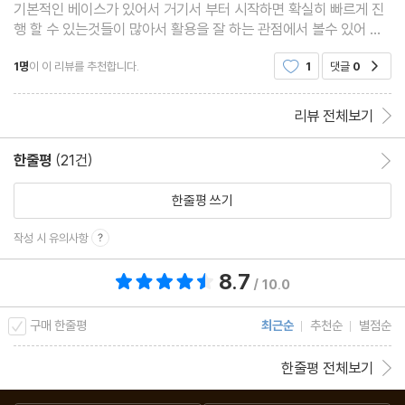
기본적인 베이스가 있어서 거기서 부터 시작하면 확실히 빠르게 진
기’의 한계와 한국의 가능성 | 정부의 전략적 추진 로드맵 | AI 3대
행 할 수 있는것들이 많아서 활용을 잘 하는 관점에서 볼수 있어 좋
강국으로의 도약, 정부의 소버린 AI 전략 | 글로벌 파트너십과 전략
은것 같습니다.
적 자율성의 균형
1명
이 이 리뷰를 추천합니다.
1
댓글
0
공감
리뷰 전체보기
[Trend 10] AI 거버넌스, 규제와 혁신 사이의 균형
미국의 AI 전략 변화: ‘규제’에서 ‘혁신 가속’으로 | 의도 기반 책임
한줄평
(21건)
한줄평 이동
프레임워크의 혁신, 텍사스 AI법(TRAIGA) | EU: 강력한 규제를
한줄평 쓰기
통한 ‘신뢰’ 구축 | 중국의 글로벌 AI 행동계획: 다자협력 vs 미국의
동맹 블록 | 한국 AI 거버넌스: ‘진흥’과 ‘규제’의 균형, ‘인간 중심’의
작성 시 유의사항
길
8.7
총 평점 8.7점
/ 10.0
2장 다재다능 범용 AI 3종 마스터
구매 한줄평
최근순
추천순
별점순
챗GPT-5 스마트하게 사용하기
한줄평 전체보기
챗GPT는 왜 대화에 좀더 적극적일까? | 챗GPT-5, 뭐가 좋아졌을