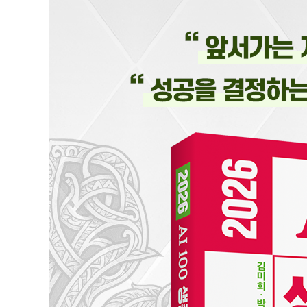
___AI 맞춤형 인재 확보와 조직 문화 혁신하기
___고객 신뢰 구축과 윤리적 AI 적용하기
___지속 가능한 AI 비즈니스 생태계 구축하기
03장. Horizons of Authorship : AI 생성물 저작권의
_AI를 이용한 콘텐츠 생성 시대
___생성형 AI를 사용한 창작 현황
___AI 창작과 가치 사슬 결합하기
_창작의 본질을 담은 저작물 활용 전략
___아이디어/표현 이분법을 활용한 기준 세우기
___AI 생성물 관련 소송이 이어진다
___AI 저작물에 기여했는가?
___AI 생성물에 대한 그밖의 논점 더보기
_AI 생성물에 대한 기술적 생존 전략 마련하기
_AI와 공동 작업 시대의 생존 방정식
___엔진 : 더 투명한 AI 채택하기
___제어 : 방향성 주입하기