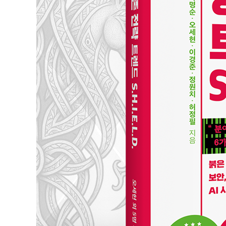
___적용 : AI 생성물로 수익화하기
_창작 패러다임의 근본적인 변화에 올라타기
04장. Industry AX : AX의 시작, 그리고 성공 방정식
_AI 시대 노동 현장에 변화가 찾아왔다
___AI가 모든 인간의 직업을 대체할까?
___AI 시대, 무엇을 준비해야 할까?
_AX의 성공 방정식, DOING
___DOING으로 AX 실천하라
___산업별 사례를 DOING으로 분석해보기
_AI 산업의 비즈니스 생존 전략
05장. Education with AI : AI 시대, 교육 패러다임의 
_생성형 AI 활용 맞춤식 개별화 학습
___생성형 AI가 교육 패러다임을 전환하다
___맞춤형 개별 학습으로 진화하기
___생성형 AI 활용의 윤리적 문제 사례