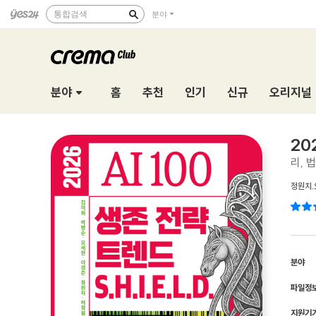
통합검색
분야
분야
홈
추천
인기
신규
오리지널
20
리, 
정원치
,
분야
파일정
지원기