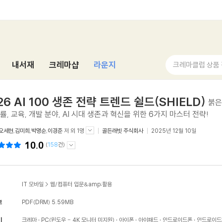
내서재
크레마샵
라운지
크레마클럽 상품
26 AI 100 생존 전략 트렌드 쉴드(SHIELD)
붉은
법률, 교육, 개발 분야, AI 시대 생존과 혁신을 위한 6가지 마스터 전략!
오세현
,
김미희
,
박명순
,
이경준
저 외 1명
골든래빗 주식회사
2025년 12월 10일
10.0
(
158
건)
IT 모바일
>
웹/컴퓨터 입문&amp;활용
보
PDF(DRM)
5.59MB
기
크레마
PC(윈도우 - 4K 모니터 미지원)
아이폰
아이패드
안드로이드폰
안드로이드