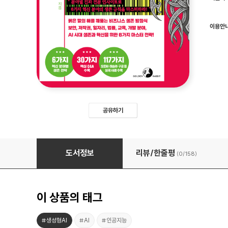
이용안
공유하기
2026 AI 100 생존 전략 트렌드 쉴드(SHIELD)
도서정보
리뷰/한줄평
(0/
158
)
이 상품의 태그
#생성형AI
#AI
#인공지능