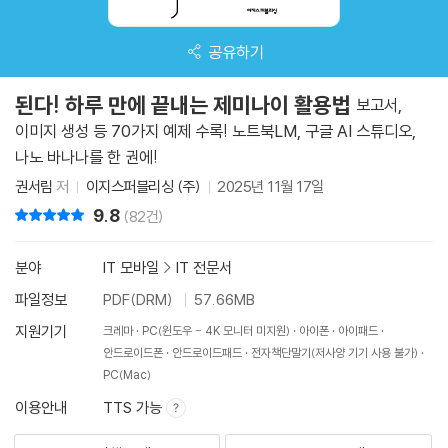
공유하기
된다! 하루 만에 끝내는 제미나이 활용법
보고서,
이미지 생성 등 70가지 예제 수록! 노트북LM, 구글 AI 스튜디오,
나노 바나나를 한 권에!
권서림
저
이지스퍼블리싱 (주)
2025년 11월 17일
9.8
리뷰 총점
(82건)
분야
IT 모바일
>
IT 전문서
파일정보
PDF(DRM)
57.66MB
지원기기
크레마
PC(윈도우 - 4K 모니터 미지원)
아이폰
아이패드
안드로이드폰
안드로이드패드
전자책단말기(저사양 기기 사용 불가)
PC(Mac)
이용안내
TTS 가능