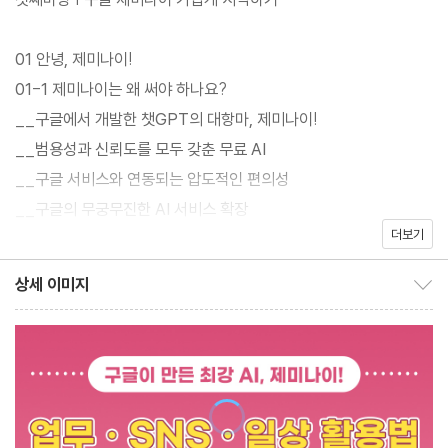
빼놓을 수 없다. 나노 바나나로 이미지 생성하고 비오(Veo)로 동영
상을 만들다 보면 제미나이의 가치를 200% 활용할 수 있다.
01 안녕, 제미나이!
이 책을 읽을 때 저자의 유튜브 채널에서 동영상 강의를 함께 시청하
01-1 제미나이는 왜 써야 하나요?
는 것을 추천한다. 제미나이를 더욱 쉽고 빠르게 익힐 수 있기 때문
__구글에서 개발한 챗GPT의 대항마, 제미나이!
이다. 또, 책 속 프롬프트 예제의 전문을 확인하고 싶거나 활용하고
__범용성과 신뢰도를 모두 갖춘 무료 AI
싶을 땐 책에서 제공하는 링크로 접속하면 편리하다. 이 책을 선택한
__구글 서비스와 연동되는 압도적인 편의성
독자들이 제미나이에 더 쉽게 다가갈 수 있길 바란다.
__구글의 무궁무진한 AI 서비스 확장
더보기
01-2 지금 당장 제미나이 사용해 보기
※ 이 책은 PDF 북이므로 화면이 작은 단말기(스마트폰)에서는 보
__하면 된다!} 크롬에서 제미나이 시작하기
상세 이미지
기 불편합니다.
상세 이미지 보이기/감추기
__하면 된다!} 제미나이와 아이디어 브레인스토밍 해보기
__하면 된다!} 이미지 그려 보며 프롬프트 이해하기
01-3 제미나이, 꼭 유료로 구독해야 하나요?
__제미나이의 요금제 3가지 ? 프리, 프로, 울트라
__플래시 모델과 프로 모델, 얼마나 차이 날까?