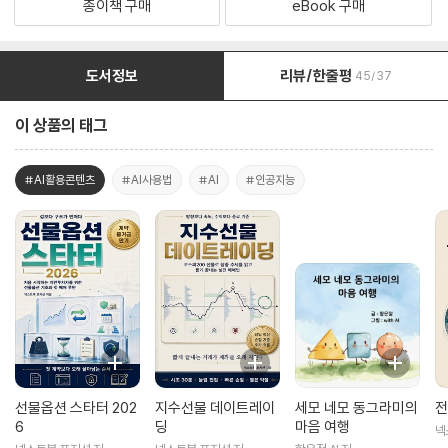
종이책 구매
eBook 구매
도서정보
리뷰/한줄평
45/37
이 상품의 태그
#AI활용콘텐츠
#AI사용법
#AI
#인공지능
선물옵션 스타터 202
지수선물 데이트레이
세모 네모 동그라미의
전
6
딩
마음 여행
넥