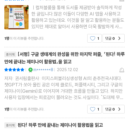
|
|
[AI 활용 능력 점검 02] AI의 원리를 설명하는 발표 준비하기
ㅣ컬처블룸을 통해 도서를 제공받아 솔직하게 작성
한 글입니다.많은 이들이 다양한 AI 앱을 사용하고
둘째마당 | 업무와 일상에서 제대로 활용하기
활용하고 있는데요. 이것을 잘 알고 활용하는 분들도
있지만 제대로 알아서 사용하면 더욱 활발하게 사용
할 수 있는데 알지 못해서 못하는 경우도 있거든요.
03 회사 칼퇴를 부르는 제미나이 활용법
1명
이 이 리뷰를 추천합니다.
1
댓글
0
공감
그래서 제대로 좀 배우고 싶다는 생각이 들었는데 된
03-1 시간 잡아먹는 단순 업무, 제미나이에게 맡기기
다! 하루 만에 끝내는 제미나이 활용법 책으로 잘 배
리뷰제목
울 수 있겠더라고요.
__상황에 적합한 이메일 작성하기
[서평] 구글 생태계의 완성을 위한 마지막 퍼즐, 『된다! 하루
종이책
만에 끝내는 제미나이 활용법』을 읽고
__외국어 문서를 한국어로 번역하기
YES마니아 : 로얄
m*******8
2025.12.02
평점10점
__한국어를 외국어로 번역하기
|
|
저자: 권서림출판사: 이지스퍼블리싱생성형 AI의 춘추전국시대다.
__필수 정보가 담긴 공지 안내문 작성하기
챗GPT가 쏘아 올린 공은 이제 클로드, 퍼플렉시티, 그리고 구글의
__회의 자료 준비하기
제미나이(Gemini)로 이어지며 거대한 흐름을 만들고 있다. 하지만
__제한 시간을 맞춘 발표 시나리오 준비하기
사용자 입장에서는 피로감이 몰려오는 것도 사실이다. "도대체 무엇
을 써야 하며, 어떻게 써야 내 업무에 도움이 될까?"라는 질문 앞에
03-2 마케팅 역량을 높이는 3가지 스킬
1명
이 이 리뷰를 추천합니다.
1
댓글
0
공감
서 망설이는 이들에게, 권서림 저자의 신간 『된다!
__고객의 관심을 끄는 카피라이팅의 완성!
리뷰제목
__언론에 내보낼 보도자료 작성하기
된다! 하루 만에 끝내는 제미나이 활용법을 읽고
종이책