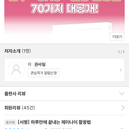
__하면 된다!} 제미나이 유료 구독하기
__하면 된다!} 제미나이 유료 구독 해지하기
01-4 제미나이를 사용할 때 반드시 알아야 할 3가지 개념
__AI는 왜 가끔 엉뚱한 대답을 할까 ? 환각 현상의 뒷이야기
__제미나이의 기억력과 토큰의 관계
더보기
__제미나이와 대화하는 방법, 프롬프트
저자소개
(1명)
[AI 활용 능력 점검 01] 제미나이와 다양한 주제로 대화해 보기
1
/
1
저 :
권서림
02 제미나이는 무엇을 할 수 있을까?
이동
관심작가 알림신청
02-1 제미나이 기능 쏙쏙 파헤치기
__제미나이의 화면 구성 살펴보기
출판사 리뷰
출판사 리뷰 보이기/감추기
__하면 된다!} 나에게 딱 맞는 제미나이로 설정하기
02-2 자유롭게 편집하고 구현하는 공간, 캔버스!
회원리뷰
(45건)
회원리뷰 이동
__번거로운 문서 작업은 모두 캔버스에서!
리뷰제목
__하면 된다!} 캔버스에서 결과물 수정하기
[서평] 하루만에 끝내는 제미나이 활용법
종이책
평점10점