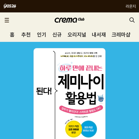
라운지
홈
추천
인기
신규
오리지널
내서재
크레마샵