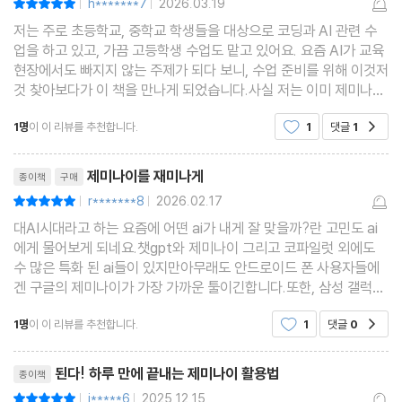
__텍스트의 변신은 무죄! ? 웹페이지부터 오디오까지
h*******7
2026.03.19
|
|
__하면 된다!} 개발 지식 없이 쉽게 웹페이지 만들기
저는 주로 초등학교, 중학교 학생들을 대상으로 코딩과 AI 관련 수
업을 하고 있고, 가끔 고등학생 수업도 맡고 있어요. 요즘 AI가 교육
__하면 된다!} 정보를 한눈에 전달하는 인포그래픽 만들기
현장에서도 빠지지 않는 주제가 되다 보니, 수업 준비를 위해 이것저
02-3 자료 분석 전문가, 딥 리서치
것 찾아보다가 이 책을 만나게 되었습니다.사실 저는 이미 제미나
이 PRO를 구독해서 쓰고 있는 상태였어요. 그래서 "이미 좀 쓸 줄
__자료 조사부터 보고서 작성까지 한 번에! 딥 리서치
1명
이 이 리뷰를 추천합니다.
1
댓글
1
공감
아는데, 이 책이 나한테도 도움이 될까?" 하는 마
__하면 된다!} 심층 자료 조사 보고서 만들기
리뷰제목
__제미나이의 조사 결과를 온전히 믿어도 될까?
제미나이를 재미나게
종이책
구매
02-4 자주 하는 작업에는 젬을 활용하자!
r*******8
2026.02.17
평점10점
|
|
__제미나이의 챗봇, 젬!
대AI시대라고 하는 요즘에 어떤 ai가 내게 잘 맞을까?란 고민도 ai
__하면 된다!} 매일 쓰는 나만의 젬 만들기
에게 물어보게 되네요.챗gpt와 제미나이 그리고 코파일럿 외에도
수 많은 특화 된 ai들이 있지만아무래도 안드로이드 폰 사용자들에
02-5 생산성 향상부터 여행 계획까지! 구글 서비스 연동하기
겐 구글의 제미나이가 가장 가까운 툴이긴합니다.또한, 삼성 갤럭시
__제미나이 안에서 모두 해결! ? 일정 검색부터 이메일 관리까지
폰을 사용하는 유저라면 더 더욱 제미나이가 가까운 툴이죠.된다!
1명
이 이 리뷰를 추천합니다.
1
댓글
0
__하면 된다!} 제미나이로 지메일 속 특정 인물과의 대화 찾기
공감
시리즈는 원체 유명하기도 하고 다른 된다! 시리즈를
__번거로운 여행 계획도 제미나이로 뚝딱! ? 항공편 검색, 호텔, 지
리뷰제목
된다! 하루 만에 끝내는 제미나이 활용법
종이책
도
i*****6
2025.12.15
평점10점