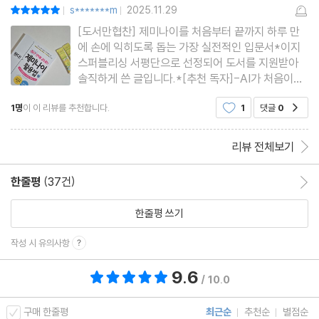
__마케팅 분석 기법 적용하기 ? SWOT 분석
s*******m
2025.11.29
평점10점
|
|
03-3 설문 조사 양식 만들고 분석까지 10분 완성!
[도서만협찬] 제미나이를 처음부터 끝까지 하루 만
에 손에 익히도록 돕는 가장 실전적인 입문서*이지
__고객의 마음을 끄집어 낼 설문 항목 준비하기
스퍼블리싱 서평단으로 선정되어 도서를 지원받아
__하면 된다!} 구글 앱스 스크립트로 설문지 자동 생성하기
솔직하게 쓴 글입니다.*[추천 독자]-AI가 처음이라
__설문 결과 분석해서 보고서 작성하기
두려운데 아주 기초부터 쉽게 배우고 싶은 사람-챗
1명
이 이 리뷰를 추천합니다.
1
댓글
0
공감
GPT만 쓰다가 제미나이는 어떻게 활용하는지 궁금
__하면 된다!} 설문 데이터를 텍스트 형태로 바꾸기
한 사람-스마트폰으로 AI를 빠르고 가볍게 쓰고 싶
__프레젠테이션 슬라이드 자료 준비하기
은 직장인·프리랜서-부모님, 지인
리뷰 전체보기
03-4 실무에서 쓰는 4가지 보고서, 제미나이로 초안 잡기
__필요한 데이터 수집부터 시작하자! ? 시장 동향 보고서
한줄평
(37건)
한줄평 이동
__다양한 사례를 종합한 리스크 분석 보고서
한줄평 쓰기
__핵심만 담은 개조식 요약 보고서
__의사결정 과정을 정리한 회의 결과 보고서
작성 시 유의사항
__하면 된다!} ‘작문 에디터’ 젬으로 보고서 작성하기
9.6
총 평점 9.6점
/ 10.0
[AI 활용 능력 점검 03] 새롭게 출시하는 제품 기획하고 홍보하기
구매 한줄평
최근순
추천순
별점순