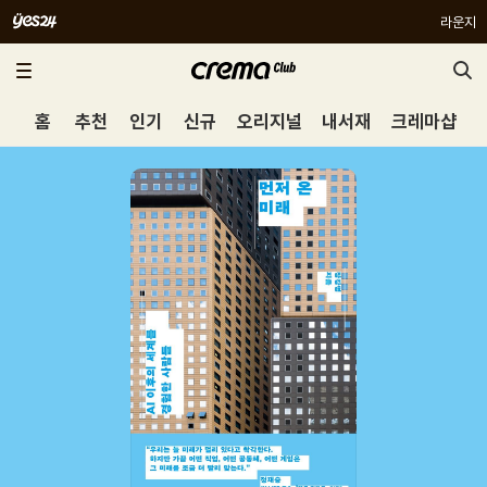
라운지
홈
추천
인기
신규
오리지널
내서재
크레마샵