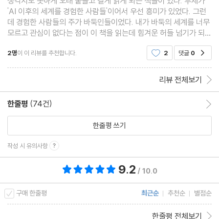
생각지도 못하게 오래 붙들고 길게 읽게 되는 책들이 있다. 부제가
'AI 이후의 세계를 경험한 사람들'이어서 우선 흥미가 있었다. 그런
데 경험한 사람들의 주가 바둑인들이었다. 내가 바둑의 세계를 너무
모르고 관심이 없다는 점이 이 책을 읽는데 힘겨운 허들 넘기가 되었
다.이세돌과 알파고를 모르는 사람들은 없을 것이고 나도 그 경기를
2명
이 이 리뷰를 추천합니다.
2
댓글
0
공감
직접 보지는 못했지만 많은 매체들을 통해
리뷰 전체보기
한줄평
(74건)
한줄평 이동
한줄평 쓰기
작성 시 유의사항
9.2
총 평점 9.2점
/ 10.0
구매 한줄평
최근순
추천순
별점순
한줄평 전체보기