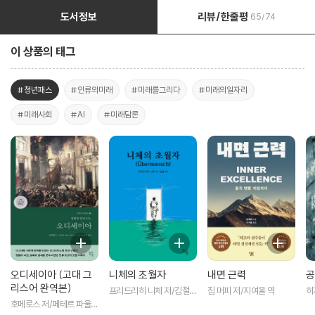
도서정보
리뷰/한줄평
65/74
이 상품의 태그
#청년패스
#인류의미래
#미래를그리다
#미래의일자리
#미래사회
#AI
#미래담론
오디세이아 (고대 그
니체의 초월자
내면 근력
공
리스어 완역본)
프리드리히 니체 저/김철
짐 머피 저/지여울 역
히
편역
역
호메로스 저/페테르 파울