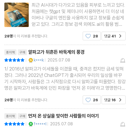
일어난 뒤에야 그 가치들의 정체를 뒤늦게 알아차릴 가능성이 높
최근 AI시대가 다가오고 있음을 피부로 느끼고 있다.
다.” _26쪽
처음에는 챗gpt 및 제미나이 사용하면서 더 이상 네
이버나 구글의 엔진을 사용하지 않고 정보를 손쉽게
얻고 있다. 그리고 정보 검색 외에도 ai의 활용 범위
가 넓어지고 있다. 고민이 있을 때나 용기를 얻고 싶
28명
이 이 리뷰를 추천합니다.
28
댓글
41
공감
을 때에도 챗gpt나 제미나이에게 조언을 구한다. 그
러면서 문득 활용을 넘어서서 의존하고 있는 나를 보
리뷰제목
며 무서워졌다. 또
알파고가 뒤흔든 바둑계의 풍경
종이책
구매
YES마니아 : 골드
k***k
2025.07.08
평점10점
|
|
1/ 2016년 알파고가 이세돌을 이겼을 때, 충격은 컸지만 금세 잊혀
졌다. 그러나 2022년 ChatGPT가 출시되어 우리의 일상을 바꾸
기 시작하자, 사람들은 그 시작점으로 다시 알파고를 떠올렸다. 장강
명은 알파고가 바둑계에 던진 파장을 ‘먼저 온 미래’라고 명명한다.
인간의 고유한 영역이라 여겨졌던 바둑에서 AI가 승리를 거두자, 수
26명
이 이 리뷰를 추천합니다.
26
댓글
16
공감
많은 바둑 프로 기사들의 권위와 자존이 무너지는
리뷰제목
먼저 온 상실을 맞이한 사람들의 이야기
종이책
구매
YES마니아 : 로얄
f*****l
2025.07.08
평점10점
|
|