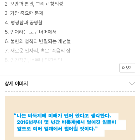
2. 오만과 편견, 그리고 창의성
소설과 논픽션을 넘나들며 과학기술이 삶과 사회에 미칠 영향을 탐
3. 가장 중요한 문제
구해 온 저널리스트-작가 장강명이 전현직 프로기사 30명과 바둑
4. 평평함과 공평함
전문가 6명을 만나 알파고 이후 바둑계에 ‘먼저 온 미래’를 돌아보
5. 언어라는 도구 너머에서
고, 인공지능이 문학계를 비롯한 여러 업계에 가져올 변화를 전망한
6. 불변의 법칙과 변질되는 개념들
르포르타주다. 장강명은 터미네이터가 등장하지 않더라도, 일자리
7. 새로운 일자리, 혹은 ‘죽음의 집’
가 사라지지 않더라도, 인공지능이 전문가의 권위와 자부심을 부수
8. 인간적인, 너무나 인간적인
고, 일과 경험을 변질시키고, 우리가 추구하던 가치를 위협할 수 있
더보기
9. 가치가 이끄는 기술
다고 경고한다.
10. 인공지능이 아직 하지 못하는 일
상세 이미지
상세 이미지 보이기/감추기
알파고 이후 프로기사들은 평생 알고 있던 이론을 머릿속에서 지우
작가의 말
고, 인공지능에게 다시 바둑을 배워야 하는 처지에 놓였다. 단순히
주
새로운 지식을 받아들이는 차원의 문제가 아니었다. 이들에게 바둑
은 예술이자 철학이었고, 프로기사로서의 삶은 바둑의 최고 권위자
라는 자부심을 의미했다. 알파고와의 대국 3년 후 이세돌 9단은 바