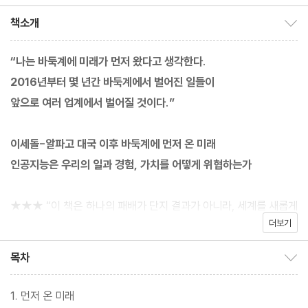
루벤스 그림/박문재 역
책소개
책소개 보이기/감추기
“나는 바둑계에 미래가 먼저 왔다고 생각한다.
2016년부터 몇 년간 바둑계에서 벌어진 일들이
앞으로 여러 업계에서 벌어질 것이다.”
이세돌-알파고 대국 이후 바둑계에 먼저 온 미래
인공지능은 우리의 일과 경험, 가치를 어떻게 위협하는가
★★★ “이 책은 하나의 패배가 단지 결과가 아니라, 세계를 새롭게
더보기
바라보는 방식이 될 수 있다는 것을 보여준다.” _정재승(KAIST 뇌
인지과학과·융합인재학부 교수) 추천
목차
목차 보이기/감추기
★★★ 조훈현, 유창혁, 박정상, 김지석, 신진서… 바둑계 전설들에
게 직접 듣는 AI 이후의 세계
1. 먼저 온 미래