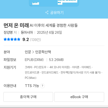
공유하기
먼저 온 미래
AI 이후의 세계를 경험한 사람들
장강명
저
동아시아
2025년 6월 26일
9.2
리뷰 총점
(139건)
분야
인문
>
인문학산책
파일정보
EPUB(DRM)
53.26MB
지원기기
크레마
PC(윈도우 - 4K 모니터 미지원)
아이폰
아이패드
안드로이드폰
안드로이드패드
전자책단말기(저사양 기기 사용 불가)
PC(Mac)
이용안내
TTS 가능
종이책 구매
eBook 구매