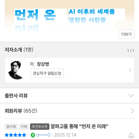
둑계 은퇴를 선언하며 그 이유를 이렇게 밝힌다. “어린 시절, 바둑은
예술과 같은 것으로 배웠다. (…) 내가 배웠던 예술 그 자체가 무너져
버렸다.”
더보기
바둑을 공부하는 방법, 바둑을 관전하는 문화, 바둑을 통해 추구하던
가치가 모두 달라졌다. 장강명은 다른 업계에서도 비슷한 일이 벌어
저자소개
(1명)
1
/
1
지리라 전망한다. 압도적인 실력의 인공지능이 헐값에 보급되는 것.
저 :
장강명
인공지능과의 공존을 강요당하며, 인공지능이 만드는 새로운 질서
이동
관심작가 알림신청
에 따라야 하는 것. 예컨대 소설 쓰는 인공지능이 매일 위대한 장편
을 288편씩 내놓을 때 소설가의 삶은 어떻게 달라질까? 책은 바둑
계의 경험을 거울삼아 우리 모두가 마주할 근미래의 풍경을 서늘하
출판사 리뷰
출판사 리뷰 보이기/감추기
게 보여준다.
회원리뷰
(65건)
회원리뷰 이동
리뷰제목
“터미네이터를 막고 일자리는 지키더라도 어떤 인간적 가치들은 그
알파고를 통해 “먼저 온 미래”
종이책
구매
주간우수작
과정에서 틀림없이 부서질 것이다. (…) 그리고 우리는 그런 파괴가
YES마니아 : 로얄
d****0
2025.12.14
평점10점
|
|