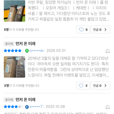
이번 주말, 장강명 작가님의 ＜먼저 온 미래＞를 완
독했다. ＜오징어 게임3＞ ＜케데헌＞ ＜미지의
서울＞을 제끼고, 기다렸던 아티스트와 노는 것도 포
기하고 퍼즐같은 일정 틈틈히 이 책만 붙잡고 있었
다. 지난 몇 년간의 내 삶의 패턴을 생각하면 있을 수
5명
이 이 리뷰를 추천합니다.
5
댓글
0
공감
없는 일인데ㅎㅎ 그 일이 일어났다. 이 책 에는 지금
내가 신기술에 대해 느끼는 모든 감정이 다 담겨있었
리뷰제목
다. 흥분과 기대, FOM
먼저 온 미래
종이책
YES마니아 : 로얄
n*****m
2026.05.01
평점10점
|
|
2016년 3월의 일을 대체로 잘 기억하고 있다(10년
이다. 까마득히 오랜 일처럼 여기지기도 한다). 특히
언론의 떠들썩함을. 그런데 상대적으로 난 덤덤했던
느낌이다. 며칠 전에야 이벤트를 알았고, 이세돌이
이길 거라고 생각하긴 했지만, 알파고가 이기더라도
3명
이 이 리뷰를 추천합니다.
3
댓글
0
공감
크게 이상한 일은 아니라고 생각했다. 하물며 조치훈
9단(바둑에선 이렇게 꼭 수준을 써주는데, 왜 그럴
리뷰제목
까?)처럼 ‘인류가 끝
먼저 온 미래
종이책
YES마니아 : 플래티넘
s*****7
2025.10.08
평점8점
|
|