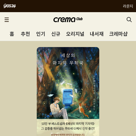
라운지
홈
추천
인기
신규
오리지널
내서재
크레마샵