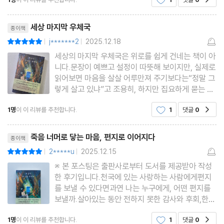
사랑하는 이를 잃은 사람들이어느 날, 천국으로 편지
를 보낼 수 있는‘아오조라 우체국’의 존재를 알게 된
리뷰제목
다.떠난 사람이 천
세상 마지막 우체국
종이책
j*******2
2025.12.18
평점10점
|
|
세상의 마지막 우체국은 위로를 쉽게 건네는 책이 아
니다.문장이 예쁘고 설정이 따뜻해 보이지만, 실제로
읽어보면 마음을 살살 어루만져 주기보다는“정말 그
렇게 살고 있냐”고 조용히, 하지만 집요하게 묻는 이
야기다.누군가에게 크게 배신당한 이야기도, 극적인
1명
이 이 리뷰를 추천합니다.
1
댓글
0
공감
사건도 거의 없다.대신 우리가 매일 미루고, 애써 외
면해 온 감정들이 차분하게 쌓여 있다.말하지 못한
리뷰제목
마음, 표현하지
죽음 너머로 닿는 마음, 편지로 이어지다
종이책
2*****u
2025.12.15
평점10점
|
|
※ 본 포스팅은 출판사로부터 도서를 제공받아 작성
한 후기입니다.천국에 있는 사랑하는 사람에게편지
를 보낼 수 있다면과연 나는 누구에게, 어떤 편지를
보낼까.살아있는 동안 전하지 못한 감사와 후회,한
번 더 사랑한다고 말할 걸 하는 애틋한 마음,혹은 묻
1명
이 이 리뷰를 추천합니다.
1
댓글
0
공감
고 싶었던 질문들은 고스란히남아있는 이들에게 오