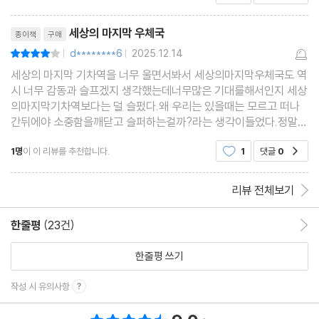
랜 빚처럼 남기에현실적으로는 불가능한 판타지이지
리뷰제목
만죽음으로 다시는 만날
세상의 마지막 우체국
종이책
구매
d********6
2025.12.14
평점8점
|
|
세상의 마지막 기차역을 너무 울면서봐서 세상의마지막우체국도 역
시 너무 감동과 슬프겠지 생각했는데너무많은 기대를해서인지 세상
의마지막기차역보다는 덜 슬펐다.왜 우리는 있을때는 모르고 떠나
간뒤에야 소중함을깨닫고 슬퍼하는걸까?라는 생각이들었다.정말
이런 우체국이 존재한다면 나도 편지를 써보고싶다.보고싶다고 우
1명
이 이 리뷰를 추천합니다.
1
댓글
0
공감
리는 걱정하지마시라고 거기선 잘계시는지 묻고싶다.책을
리뷰 전체보기
한줄평
(23건)
한줄평 이동
한줄평 쓰기
작성 시 유의사항
총 평점 9.0점