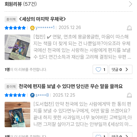
회원리뷰
(57건)
회원리뷰 이동
《세상의 마지막 기차역》의 감동과 재미를 뛰어넘을 뿐만 아니라 한
리뷰제목
층 더 깊은 울림을 지닌 이야기로 돌아온 이번 신작은, 저자의 전작
<세상의 마지막 우체국>
종이책
을 읽은 사람이라면 어느새 눈물을 흘리며 빠져들 것이다.
YES마니아 : 골드
y*******1
2025.12.26
평점10점
|
|
[협찬] ✔️ 연말, 연초에 몽글몽글한, 마음이 따스해
지는 책을 더 찾게 되는 건 나뿐일까?아오조라 우체
국에선 천국에 있는 사랑하는 사람에게 편지를 보낼
수 있다.연간소득과 재산을 고려해 결정되는 우편 요
금은 보내는 비용만큼의 답장의 비용도 선불로 내야
1명
이 이 리뷰를 추천합니다.
1
댓글
0
공감
하는 (현실적인 부분!) 무시무시한 금액이다.무기력
한 삶을 버티게 해준 최애 아티스트 아버지처럼 의지
리뷰제목
했던 은인 인생의 길
천국에 편지를 보낼 수 있다면 당신은 무슨 말을 쓸까요
종이책
YES마니아 : 플래티넘
s****8
2025.12.25
평점10점
|
|
[도서협찬] 만약 천국에 있는 사람에게딱 한 통의 편
지를 보낼 수 있다면누구에게, 어떤 말을 쓰겠어요?
끝내 하지 못한 사과일까,너무 늦어버린 고백일까,아
니면 그저잘 살아가고 있다는 안부일까.《세상의 마
지막 우체국》은이 질문 하나로 시작되는 이야기다.
1명
이 이 리뷰를 추천합니다.
1
댓글
0
공감