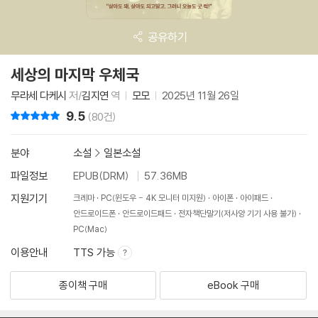
공유하기
세상의 마지막 우체국
무라세 다케시
저/
김지연
역
모모
2025년 11월 26일
9.5
리뷰 총점
(80건)
분야
소설
>
일본소설
파일정보
EPUB(DRM)
57.36MB
지원기기
크레마
PC(윈도우 - 4K 모니터 미지원)
아이폰
아이패드
안드로이드폰
안드로이드패드
전자책단말기(저사양 기기 사용 불가)
PC(Mac)
이용안내
TTS 가능
종이책 구매
eBook 구매