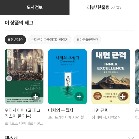
도서정보
리뷰/한줄평
57/23
이 상품의 태그
#청년패스
#마음이따뜻해지는이야기
#마음을전해요
오디세이아 (고대 그
니체의 초월자
내면 근력
공
리스어 완역본)
프리드리히 니체 저/김철
짐 머피 저/지여울 역
히
편역
역
호메로스 저/페테르 파울
루벤스 그림/박문재 역
책소개
책소개 보이기/감추기