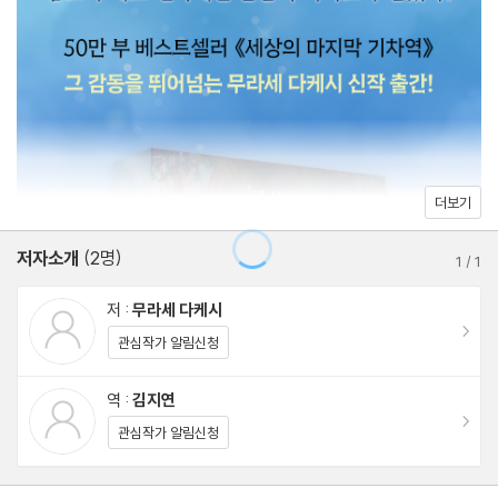
말을 남길까?’란 판타지 설정에서 시작되는 이번 책은 전작과 같은
세계관을 유지하면서도, 떠난 사람을 직접 볼 수 없기에 남겨진 사람
이 더 깊고 내밀한 진심을 꺼내 보인다. 후회와 애틋함, 사랑을 넘어
나 자신을 다시 사랑하며 살아가도록 용기를 불어넣어 주는, 다섯 편
의 이야기가 독자들을 찾아갈 예정이다.
더보기
무기력한 직장 생활을 버티게 도와준 아티스트의 죽음을 맞닥뜨린 1
저자소개
(2명)
호 팬, 불우한 가정환경에서 자랐으나 다시 자립할 수 있게 도와준
1
/
1
아버지 같은 은인을 배신한 남자, 남편을 잃고 유일한 가족이었던 반
저 :
무라세 다케시
려견을 부주의로 잃게 된 주인 등 이 책에 등장하는 다섯 사람은 어
이동
관심작가 알림신청
느 날 천국으로 편지를 보낼 수 있다는, ‘아오조라 우체국’의 존재를
알게 된다. 처음에는 망설였지만, 결국 전 재산을 걸고 값비싼 우표
역 :
김지연
이동
를 사서라도 편지를 보내는 사람들. 천국으로 간 소중한 이가 완전히
관심작가 알림신청
떠나기 전, 49일 안에 마음을 전하려 한다.