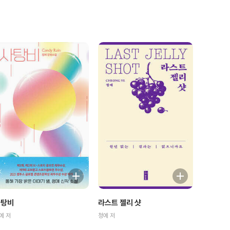
사탕비
라스트 젤리 샷
예 저
청예 저