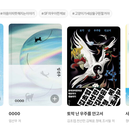
#마음이따뜻해지는이야기
#SF의우아한계보
#고양이가세상을구원할거야
0000
토막 난 우주를 안고서
임선우 저
김초엽,천선란,김혜윤,청예,조서월 저
청