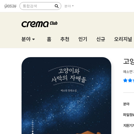
통합검색
분야
분야
홈
추천
인기
신규
오리지널
고
예소연
분야
파일정
지원기