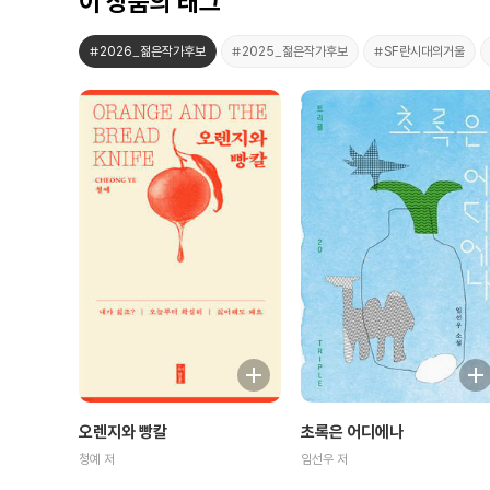
이 상품의 태그
#2026_젊은작가후보
#2025_젊은작가후보
#SF란시대의거울
오렌지와 빵칼
초록은 어디에나
청예 저
임선우 저