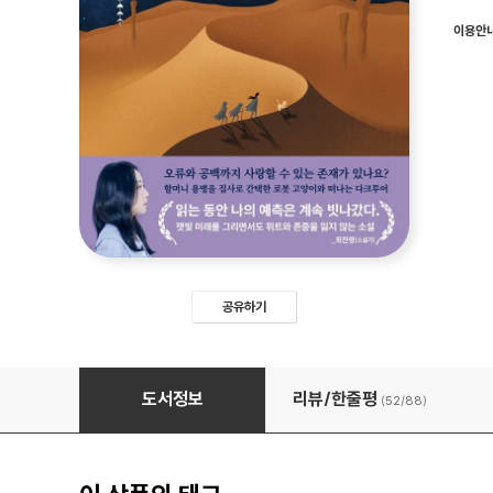
이용안
공유하기
고양이와 사막의 자매들
도서정보
리뷰/한줄평
(52/
88
)