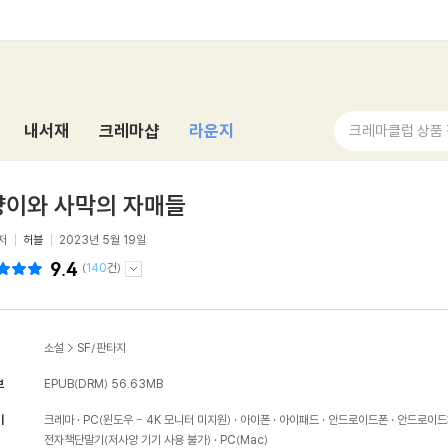
내서재
크레마샵
라운지
크레마클럽 상품
양이와 사막의 자매들
저
허블
2023년 5월 19일
9.4
(
140
건)
소설
>
SF/판타지
보
EPUB(DRM)
56.63MB
기
크레마
PC(윈도우 - 4K 모니터 미지원)
아이폰
아이패드
안드로이드폰
안드로이드
전자책단말기(저사양 기기 사용 불가)
PC(Mac)