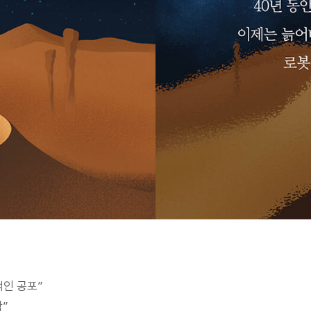
적인 공포”
”