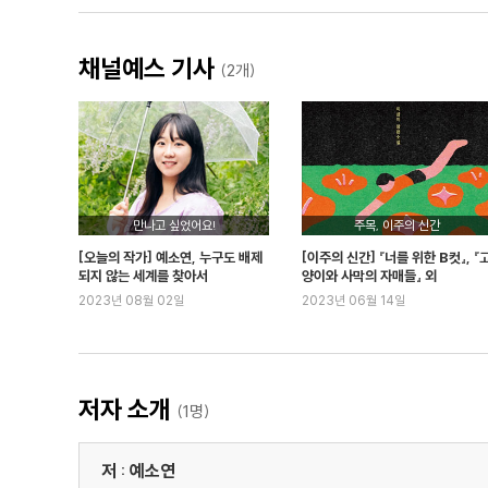
채널예스 기사
(2개)
만나고 싶었어요!
주목, 이주의 신간
[오늘의 작가] 예소연, 누구도 배제
[이주의 신간] 『너를 위한 B컷』, 『
되지 않는 세계를 찾아서
양이와 사막의 자매들』 외
2023년 08월 02일
2023년 06월 14일
저자 소개
(1명)
저 : 예소연