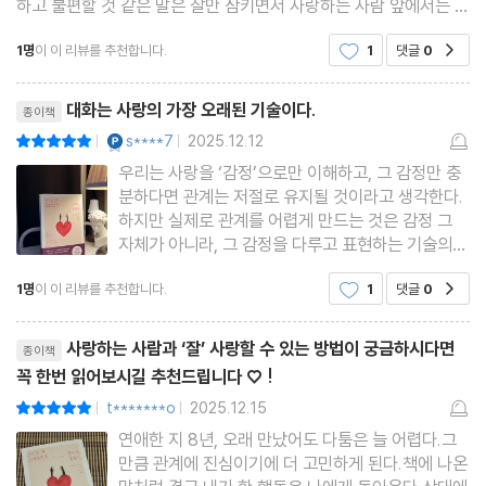
변화 대신 수용을 택하기
하고 불편할 것 같은 말은 잘만 삼키면서 사랑하는 사람 앞에서는 솔
직함을 무기로 모든 걸 내뱉곤 했다.그러면서 싸우고 상처 주고 상처
1명
이 이 리뷰를 추천합니다.
1
댓글
0
공감
받고 사랑하는 사람을 잃고서 후회하고 자책하
열 번째 수업 ° 시들해진 우리 관계도 되살릴 수 있다
리뷰제목
물리적으로 함께하는 활동 늘리기
대화는 사랑의 가장 오래된 기술이다.
종이책
따로 또 같이의 가치
YES마니아 : 플래티넘
s****7
2025.12.12
평점10점
|
|
무조건적인 사랑의 힘
우리는 사랑을 ‘감정’으로만 이해하고, 그 감정만 충
이제 다시 사랑할 시간
분하다면 관계는 저절로 유지될 것이라고 생각한다.
하지만 실제로 관계를 어렵게 만드는 것은 감정 그
자체가 아니라, 그 감정을 다루고 표현하는 기술의
감사의 말
부족이다.“사랑은 감정이 아니라 기술이다.” — 에리
1명
이 이 리뷰를 추천합니다.
1
댓글
0
공감
히 프롬뇌과학자 정재승 교수는 우리가 가까운 사람
미주
과 갈등이 심해지는 이유를 “우리 뇌가 가까운 사람
참고문헌
리뷰제목
을 ‘타인’이 아
사랑하는 사람과 ‘잘’ 사랑할 수 있는 방법이 궁금하시다면
종이책
꼭 한번 읽어보시길 추천드립니다 ♡ !
t*******o
2025.12.15
평점10점
|
|
연애한 지 8년, 오래 만났어도 다툼은 늘 어렵다.그
만큼 관계에 진심이기에 더 고민하게 된다.책에 나온