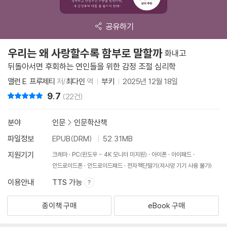
공유하기
우리는 왜 사랑할수록 함부로 말할까
화내고
뒤돌아서면 후회하는 연인들을 위한 감정 조절 심리학
앨런 E. 프루제티
저/
최다인
역
부키
2025년 12월 18일
9.7
리뷰 총점
(22건)
분야
인문
>
인문학산책
파일정보
EPUB(DRM)
52.31MB
지원기기
크레마
PC(윈도우 - 4K 모니터 미지원)
아이폰
아이패드
안드로이드폰
안드로이드패드
전자책단말기(저사양 기기 사용 불가)
이용안내
TTS 가능
종이책 구매
eBook 구매