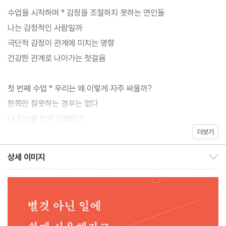
수업을 시작하며 ° 감정을 조절하지 못하는 연인들
《우리는 왜 사랑할수록 함부로 말할까》는 이처럼 부정적인 감정이
나는 감정적인 사람일까
폭발해 제대로 조절하지 못하는 상태, 즉 ‘감정 조절곤란’이 연인 사
극단적 감정이 관계에 미치는 영향
이 다툼에 가장 큰 원인이라고 말한다. 감정을 조절하지 못하면, 평
건강한 관계로 나아가는 첫걸음
정을 되찾았을 때 후회하기 마련이다. 프루제티 박사는 변증법적 행
동치료(DBT)의 권위자로서, 이 치료 방식을 바탕으로 연인들이 감
첫 번째 수업 ° 우리는 왜 이렇게 자주 싸울까?
정을 조절하고 건강한 대화를 통해 문제를 해결할 수 있도록 안내하
한쪽만 잘못하는 경우는 없다
기 위해 이 책을 썼다.
나 자신을 먼저 이해하기
더보기
상대방을 있는 그대로 바라보기
책에 담긴 열 번의 수업을 따라가다 보면, 연인과 대화를 시작하기
상세 이미지
전에 문제를 정확히 파악하고 서로의 감정을 있는 그대로 인식하는
상세 이미지 보이기/감추기
두 번째 수업 ° 감정을 조절해야 관계를 지킨다
법부터 실제 갈등 상황에서 흥분하지 않고 오해 없이 대화하는 구체
전념하면 통제력이 높아진다
적인 방법까지 배우게 된다. 이 책은 결국 회피적인 사람도 상처받을
자신이 폭발하는 지점 예상하기
지 모른다는 두려움 없이 자기 생각을 말하게 만들고, 감정이 쉽게
충동적인 욕구를 다스리는 방법
격해지는 사람은 차분하게 진심을 전하도록 돕는다. 다툼이 관계의