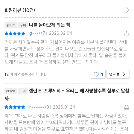
한 번의 행동이 필요한 순간
회원리뷰
(10건)
회원리뷰 이동
리뷰제목
나를 돌아보게 되는 책
종이책
구매
일곱 번째 수업 ° 언제나 너그러움을 유지하라
g*****7
2026.02.04
평점10점
|
|
나 자신을 사랑하는 연습
가까운 사이일수록 말이 거칠어지는 이유를 차분히 풀어낸다. 상대
상대를 무작정 부인하지 않기
를 사랑하면서도 상처 주는 말이 나오는 순간들을 현실적으로 짚는
사과에 늦은 때란 없다
다. 관계를 당장 바꾸라고 몰아붙이지 않아서 좋다. 말 습관을 돌아
보게 만들고, 조금 더 조심하고 싶게 만드는 책이다.
여덟 번째 수업 ° 같은 이유로 계속 싸울 때는 어떻게 해야 할까?
1명
이 이 리뷰를 추천합니다.
1
댓글
0
공감
문제는 원래 쉽게 해결되지 않는다
리뷰제목
문제를 제대로 파악하라
앨런 E. 프루제티 - 우리는 왜 사랑할수록 함부로 말할
eBook
구매
까
문제 해결을 위한 다양한 시도들
h*******8
2026.01.24
평점10점
|
|
제목 그대로 나는 사랑할수록 상대에게 함부로 말하는 사람이었다.
아홉 번째 수업 ° 해결책이 없는 문제를 해결하는 방법
사랑을 표현함에 있어 부끄러워하거나 서투른 편이 아님에도 불구
상대를 지나치게 바꾸려고 하면 안 된다
하고 내 감정과 마음을 함부로 표현하곤 했다.다른 사람에게는 조심