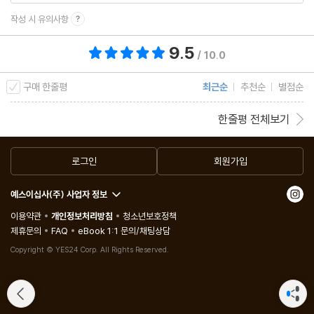
작성 시 유의사항
9.5
총 평점 9.5점
/ 10.0
구매 한줄평
최근순
추천순
별점순
한줄평 전체보기
로그인
회원가입
예스이십사(주) 사업자 정보
이용약관
개인정보처리방침
청소년보호정책
제휴문의
FAQ
eBook 1:1 문의/채팅상담
Copyright © YES24 Corp. All Rights Reserved.