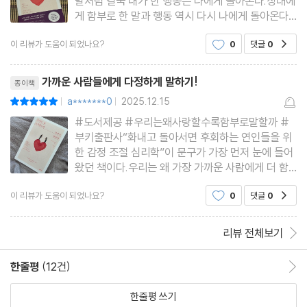
말처럼 결국 내가 한 행동은 나에게 돌아온다.상대에
게 함부로 한 말과 행동 역시 다시 나에게 돌아온다
는 것을 잊지 않고,더 조심하며 살아가려 한다.사랑
이 리뷰가 도움이 되었나요?
0
댓글
0
공감
하는 사람과 ‘잘’ 사랑할 수 있는 방법이 궁금하시다
면 꼭 한번 읽어보시길 추천드립니다 ♡ !
리뷰제목
가까운 사람들에게 다정하게 말하기!
종이책
a*******0
2025.12.15
평점10점
|
|
#도서제공 #우리는왜사랑할수록함부로말할까 #
부키출판사“화내고 돌아서면 후회하는 연인들을 위
한 감정 조절 심리학”이 문구가 가장 먼저 눈에 들어
왔던 책이다.우리는 왜 가장 가까운 사람에게 더 함
부로 말하게 될까?이 책은 그 질문에서 출발해서, 특
이 리뷰가 도움이 되었나요?
0
댓글
0
공감
정 상황을 단정하기보다는 대부분의 사람들이 한두
번쯤 겪어봤을 장면들을 예시로 들며 말의 문제는 결
국 감정의 문제라고 이야기
리뷰 전체보기
한줄평
(12건)
한줄평 이동
한줄평 쓰기