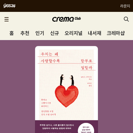
라운지
홈
추천
인기
신규
오리지널
내서재
크레마샵