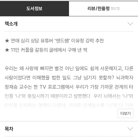
도서정보
리뷰/한줄평
10/12
책소개
책소개 보이기/감추기
★ 연애 심리 상담 유튜버 ‘앤드쌤’ 이유정 강력 추천
★ 11만 커플을 갈등의 굴레에서 구해 낸 책
우리는 왜 사랑에 빠지면 별것 아닌 일에도 쉽게 서운해지고, 다른
사람이었다면 이해했을 법한 일도 그냥 넘기지 못할까? 뇌과학자
정재승 교수는 한 TV 프로그램에서 우리가 가장 가까운 관계의 타
인을 ‘나’와 동일시하기 때문이라고 설명했다. 우리 뇌에서는 ‘나’와
타인을 인식하는 영역이 다른데, 가까운 관계일수록 ‘나’에 더 가까
더보기
운 영역에 인식 정보가 저장된다. 그래서 우리는 그 대상을 마치 자
신처럼 여기며 통제하려 하고, 뜻대로 되지 않을 때는 불같이 화를
목차
목차 보이기/감추기
내게 되는 것이다.