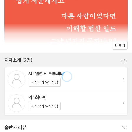
끝이 되지 않길 바라는 모든 연인에게 일독을 권한다.
세 번째 수업 ° 함께 있지만 혼자라고 느낄 때
지나간 일은 지나간 대로
함께 있는 시간이 즐거워지는 방법
네 번째 수업 ° 서로를 오해하지 않는 말하기
더보기
솔직한 대화를 위한 준비 단계
저자소개
(2명)
‘부정확한’ 표현을 찾아라
1
/
1
오해를 줄이는 실전 대화법
저 :
앨런 E. 프루제티
이동
관심작가 알림신청
다섯 번째 수업 ° 이해받고 싶은 마음은 욕심이 아니다
타당화란 무엇인가
역 :
최다인
이동
어디까지 이해하고 어떻게 받아들여야 할까
관심작가 알림신청
여섯 번째 수업 ° 말과 행동에서 마음이 드러난다
출판사 리뷰
출판사 리뷰 보이기/감추기
이해했음을 말로 표현하는 방법