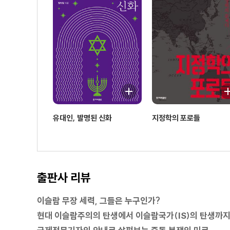
21 토라보라 전투와 빈 라덴의 탈출
22 중동 개조론과 군 개조론
23 이라크 전쟁의 시작
24 종전 선언과 함께 시작된 전쟁
25 탈레반의 부활
6부 끝나지 않는 전쟁
26 오바마의 전쟁과 빈 라덴 제거
27 ‘아랍의 봄’은 ‘지하디스트의 봄’으로
유대인, 발명된 신화
지정학의 포로들
28 이슬람국가(IS)의 탄생
후기
주석
출판사 리뷰
이슬람 무장 세력, 그들은 누구인가?
현대 이슬람주의의 탄생에서 이슬람국가(IS)의 탄생까