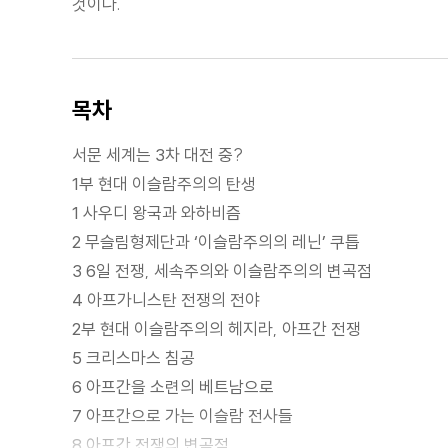
것이다.
목차
서문 세계는 3차 대전 중?
1부 현대 이슬람주의의 탄생
1 사우디 왕국과 와하비즘
2 무슬림형제단과 ‘이슬람주의의 레닌’ 쿠틉
3 6일 전쟁, 세속주의와 이슬람주의의 변곡점
4 아프가니스탄 전쟁의 전야
2부 현대 이슬람주의의 헤지라, 아프간 전쟁
5 크리스마스 침공
6 아프간을 소련의 베트남으로
7 아프간으로 가는 이슬람 전사들
8 아프간 전쟁의 변곡점