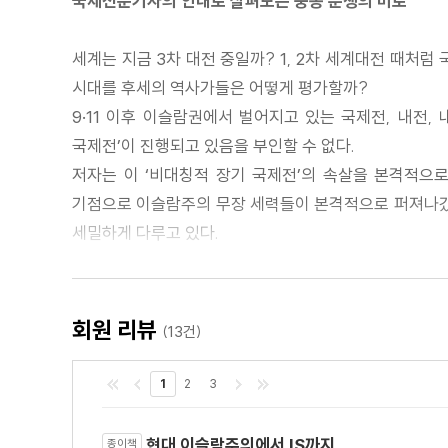
국제전문기자의 안내로 살펴보는 중동 분쟁의 미로
세계는 지금 3차 대전 중일까? 1, 2차 세계대전 때처
시대를 후세의 역사가들은 어떻게 평가할까?
9·11 이후 이슬람권에서 벌어지고 있는 국제전, 내전,
국제전’이 진행되고 있음을 부인할 수 없다.
저자는 이 ‘비대칭적 장기 국제전’의 속살을 본격적으로
기점으로 이슬람주의 무장 세력들이 본격적으로 퍼져나갔기 
세밀하게 다루고 있다.
아무도 예상하지 못한 아프가니스탄 전쟁의 결과
회원 리뷰
(13건)
- 소련의 해체와 이슬람 무장 세력의 부상
1
2
3
총 6부로 구성된 이 책의 1부에서는 1979년 아프간 
동맹에서부터 무슬림형제단의 탄생, ‘이슬람주의의 레
현대 이슬람주의에서 IS까지..
종이책