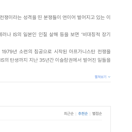
의 전쟁이라는 성격을 띤 분쟁들이 연이어 벌어지고 있는 이
테러나 IS의 일본인 인질 살해 등을 보면 ‘비대칭적 장기
. 1979년 소련의 침공으로 시작된 아프가니스탄 전쟁을
 IS의 탄생까지 지난 35년간 이슬람권에서 벌어진 일들을
펼쳐보기
최근순
추천순
별점순
|
|
든 사우드 가문과 현대 이슬람주의 토대를 마련한 와하브파의
슬람주의의 변곡점이 된 6일 전쟁, 이후 지하드주의와