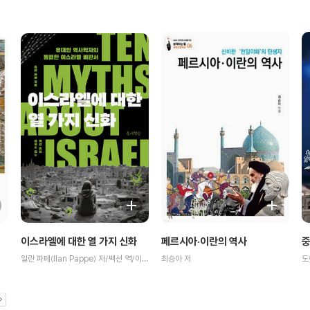
이스라엘에 대한 열 가지 신화
페르시아·이란의 역사
중
일란 파페(Ilan Pappe) 저/백선 역/이희수 감수
최승아 저
도