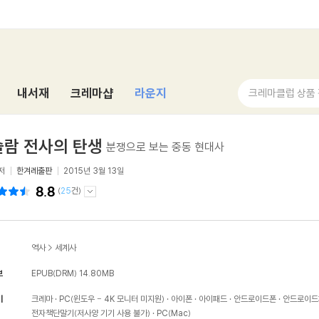
내서재
크레마샵
라운지
크레마클럽 상품
람 전사의 탄생
분쟁으로 보는 중동 현대사
저
한겨레출판
2015년 3월 13일
8.8
(
25
건)
역사
>
세계사
보
EPUB(DRM)
14.80MB
기
크레마
PC(윈도우 - 4K 모니터 미지원)
아이폰
아이패드
안드로이드폰
안드로이드
전자책단말기(저사양 기기 사용 불가)
PC(Mac)