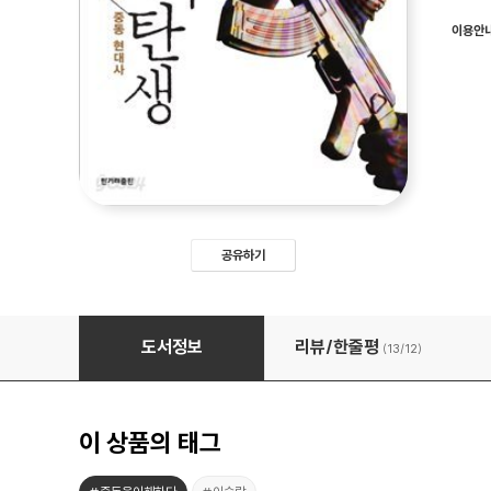
이용안
공유하기
이슬람 전사의 탄생
도서정보
리뷰/한줄평
(13/
12
)
이 상품의 태그