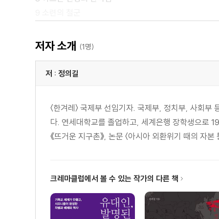
9 소련의 철군
3부 글로벌 지하드
10 글로벌 지하디스트의 탄생
저자 소개
(1명)
11 걸프전, 아랍 연대의 붕괴
12 팔레스타인의 이슬람주의화
저 : 정의길
13 알제리, 더러운 내전의 원형
4부 9·11로 가는 여정
〈한겨레〉 국제부 선임기자. 국제부, 정치부, 사회부 
14 떠오르는 탈레반
다. 연세대학교를 졸업하고, 세계은행 장학생으로 19
15 빈 라덴의 헤지라
《뜨거운 지구촌》, 논문 〈아시아 외환위기 때의 자본 
16 테러의 새로운 유형
17 빈 라덴을 잡아라
18 ‘긴 전쟁’의 시작
크레마클럽에서 볼 수 있는 작가의 다른 책
5부 테러와의 전쟁, 멍청한 전쟁
19 9·11 ‘성화요일 작전’
20 아프간이냐, 이라크냐?