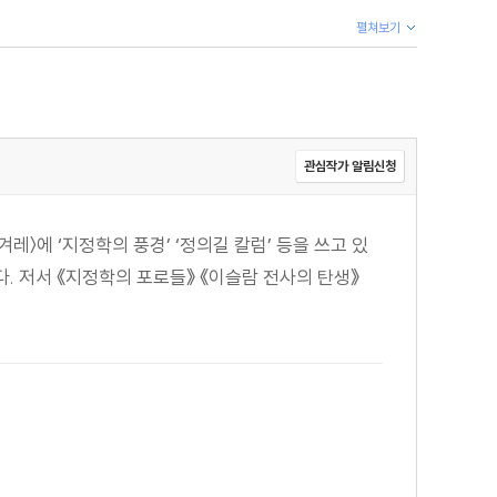
펼쳐보기
관심작가 알림신청
레〉에 ‘지정학의 풍경’ ‘정의길 칼럼’ 등을 쓰고 있
. 저서 《지정학의 포로들》 《이슬람 전사의 탄생》