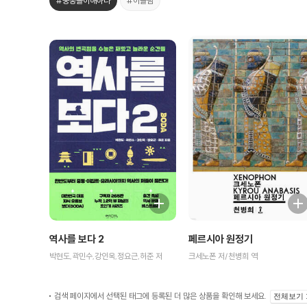
#중동을이해하다
#이슬람
페르시아 원정기
역사를 보다 2
크세노폰 저/천병희 역
박현도,곽민수,강인욱,정요근,허준 저
검색 페이지에서 선택된 태그에 등록된 더 많은 상품을 확인해 보세요.
전체보기