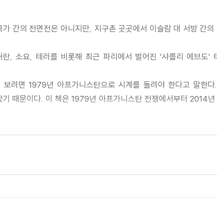
럼 국가 간의 전면전은 아니지만, 지구촌 곳곳에서 이슬람 대 서방 간
 내란, 소요, 테러를 비롯해 최근 파리에서 벌어진 ‘샤를리 에브도’ 
 보려면 1979년 아프가니스탄으로 시계를 돌려야 한다고 말한다
때문이다. 이 책은 1979년 아프가니스탄 전쟁에서부터 2014년
전쟁 이전의 상황을 압축적으로 소개한다. 사우디아라비아 왕국을 만
닌’이라 불리는 쿠틉, 쿠틉의 후계자인 자와히리, 세속주의와 이