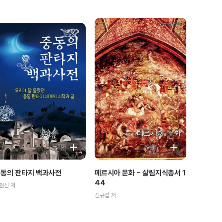
동의 판타지 백과사전
페르시아 문화 - 살림지식총서 1
44
현신 저
신규섭 저