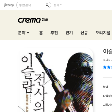
통합검색
분야
분야
홈
추천
인기
신규
오리지널
이슬
정의길
분야
파일정
지원기