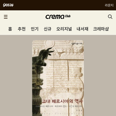
라운지
홈
추천
인기
신규
오리지널
내서재
크레마샵