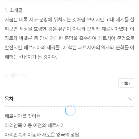
1. 소개글
지금은 비록 서구 문명에 뒤쳐지는 것처럼 보이지만 고대 세계를 살
펴보면 세상을 호령한 것은 유럽이 아니라 오히려 페르시아였다. 이
집트와 바벨론 등 당시 거대한 문명을 흡수하여 페르시아 문명으로
발전시킨 페르시아의 제국들. 이 책은 페르시아의 역사와 문화를 이
해하는 길잡이가 될 것이다.
2. 저자 소개
더보기
유흥태
현재 이란 에스파한 국립대학교 정치학과에서 박사 과정중이다. 한
목차
목차 보이기/감추기
국외국어대학교 국제지역대학원 중동아프리카학과를 졸업했다. 신
정일치 국가
페르시아를 찾아서
아리안족 이동 이전의 페르시아
아리안족의 이동과 새로운 왕국의 성립