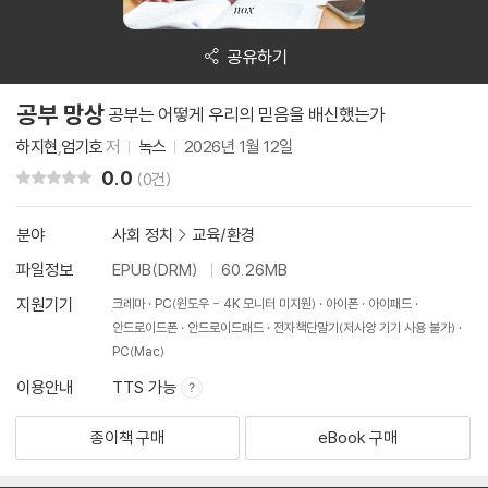
공유하기
공부 망상
공부는 어떻게 우리의 믿음을 배신했는가
하지현
,
엄기호
저
녹스
2026년 1월 12일
0.0
리뷰 총점
(0건)
분야
사회 정치
>
교육/환경
파일정보
EPUB(DRM)
60.26MB
지원기기
크레마
PC(윈도우 - 4K 모니터 미지원)
아이폰
아이패드
안드로이드폰
안드로이드패드
전자책단말기(저사양 기기 사용 불가)
PC(Mac)
이용안내
TTS 가능
종이책 구매
eBook 구매