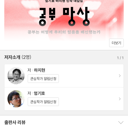
어진 지는 오래지만 여전히 우리는 그나마 ‘공정한’ 이 방식에 매달
전통 지식의 붕괴│관은 사라지고 편만 남은 공부│종교 없는, 메타
리며 각자의 피해 서사를 쓰고 있다.
없는 세상
아무리 열심히 공부한들 부모의 축적 자산을 상속받는 이들을 넘어
3부. 믿음을 되찾기 위해
설 수 없는 청년들도, 부모에게서 물려받은 경제/문화/사회 자본을
더보기
토대로 사회적 성공을 이룬 엘리트들도, 계급 사다리의 최상부를 차
1장. 레벨 업과 성장 사이
지하고 있는 초엘리트들도 마찬가지로 지금 자신의 자리와 주어지
저자소개
(2명)
체험이 경험이 되지 못할 때│주체는 어떻게 탄생하는가│방에 갇힌
1
/
1
는 사회적/경제적 보상에 진정으로 만족하는 사람은 몇 없다. 이 피
아이들│작업 없는 노동
저 :
하지현
해의식이 ‘공부하면 다 가질 수 있다’는 여전한 만능감과 충돌하는
2장. 실패를 견딜 수 없는 아이들
이동
관심작가 알림신청
지금, 『공부 망상』의 두 저자는 한국 사회의 공부가 만든 유능한 무
공정한 게임과 불공정한 현실│용인되는 실패는 없다│극단화와 양
능력자, 진보주의자 부모의 가족 이기주의적인 교육과 양육, 청년 세
극화
저 :
엄기호
대의 극단주의와 극우화, 정치와 교육에 대한 논의를 폭넓게 아우르
이동
3장. 공부는 언제 충분해지는가
관심작가 알림신청
며 이제는 거의 모든 이에게 의심 대상이 된 ‘공부의 기쁨’을 어떻게
흐름을 찾는 공부│삶의 주도성 되찾기
되찾을 것인가를 절실히 묻는다.
출판사 리뷰
출판사 리뷰 보이기/감추기
다음 10년의 시작을 위해 지현