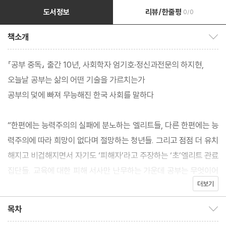
도서정보
리뷰/한줄평
0/0
책소개
책소개 보이기/감추기
『공부 중독』 출간 10년, 사회학자 엄기호·정신과전문의 하지현,
오늘날 공부는 삶의 어떤 기술을 가르치는가
공부의 덫에 빠져 무능해진 한국 사회를 말하다
“한편에는 능력주의의 실패에 분노하는 엘리트들, 다른 한편에는 능
력주의에 따라 희망이 없다며 절망하는 청년들. 그리고 점점 더 유치
해지고 비겁해지면서 자기도 ‘피해자’라고 주장하는 ‘초’엘리트 관료
집단들. 교육에 대한 피해 서사만 난무하는 가운데 공부는 무엇이어
더보기
야 하는가? […] 우리는 그들?때로는 학생, 때로는 청소년과 청년,
때로는 환자의 모습으로?과 그들을 통해 한국 사회를 읽었다. 이것
목차
목차 보이기/감추기
은 오로지 교실과 진료실에서 그들을 더 의미 있게 만나기 위함이었