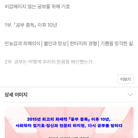
다.”
비겁해지지 않는 공부를 위해 기호
?기호, 서문 「비겁해지지 않는 공부를 위해」 중에서
1부. 『공부 중독』 이후 10년
대학에서 직접 청년을 만나며 공부와 교육의 문제를 체감한 사회학
자 엄기호, 고통받는 현대인의 심리를 가장 가까이서 관찰한 정신과
만능감과 피해의식│불안과 망상│판타지와 경멸│기쁨을 망각한 삶
전문의 하지현이 『공부 중독』(2015)에 이어 10년 만에 새로운 대
담집 『공부 망상: 공부는 어떻게 우리의 믿음을 배신했는가』를 출간
2부. 공부는 어떻게 우리의 믿음을 배신했는가
한다. 두 저자는 10년 전 대담에서 삶의 모든 단계를 유예시키는 프
리 패스인 ‘공부’라는 성공 방정식이 더는 사회적으로 유효하지 않다
더보기
1장. 유능한 무능력자의 탄생
는 점을 강조했다. 사회 구성원이 공부에 중독되어 가용한 모든 자원
0과 1의 세계의 공부│고도화와 최적화│정답의 레이어│전향적 사
상세 이미지
을 쏟아붓고 끝없는 시험과 라이선스 취득의 루프에 들어갔던 2015
상세 이미지 보이기/감추기
고와 후향적 사고│한국의 아이히만들│직역의 세계│2차 불안 사회
년, 적어도 우리는 한국 사회의 공부 방식이 심각하게 문제적임을 인
2장. 사회의 부족화
지했다. 그로부터 10년이 지난 지금, 여전히 한국은 공부에 중독되
내 아들을 구출해 왔다│옳음을 증명하기 위해│자본의 세습 욕구와
어 있으며 이에 더불어 사회 곳곳에 퍼진 것은 피해의식과 분노다.
부족주의
공부만 잘하면 무엇이든 쟁취할 수 있다는 능력주의의 약속이 허물
3장. 메타 없는 세계