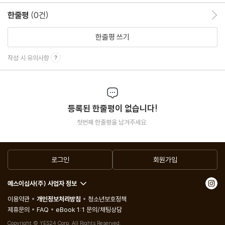
주
한줄평
(0건)
한줄평 이동
한줄평 쓰기
작성 시 유의사항
등록된 한줄평이 없습니다!
첫번째 한줄평을 남겨주세요.
로그인
회원가입
예스이십사(주) 사업자 정보
이용약관
개인정보처리방침
청소년보호정책
제휴문의
FAQ
eBook 1:1 문의/채팅상담
Copyright © YES24 Corp. All Rights Reserved.