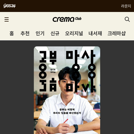
라운지
홈
추천
인기
신규
오리지널
내서재
크레마샵