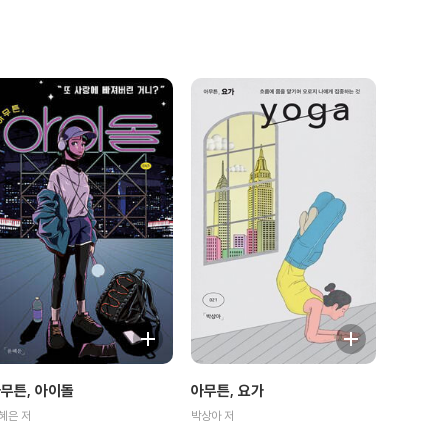
무튼, 아이돌
아무튼, 요가
혜은 저
박상아 저