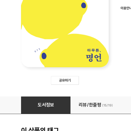
이용안
공유하기
아무튼, 명언
도서정보
리뷰/한줄평
(15/
19
)
이 상품의 태그