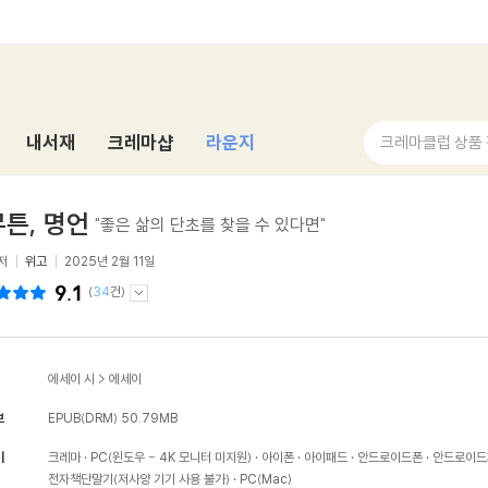
내서재
크레마샵
라운지
크레마클럽 상품
튼, 명언
"좋은 삶의 단초를 찾을 수 있다면"
저
위고
2025년 2월 11일
9.1
(
34
건)
에세이 시
>
에세이
보
EPUB(DRM)
50.79MB
기
크레마
PC(윈도우 - 4K 모니터 미지원)
아이폰
아이패드
안드로이드폰
안드로이드
전자책단말기(저사양 기기 사용 불가)
PC(Mac)