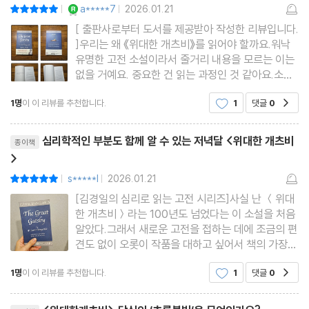
YES마니아 : 로얄
a*****7
2026.01.21
평점10점
|
|
[ 출판사로부터 도서를 제공받아 작성한 리뷰입니다.
]우리는 왜 《위대한 개츠비》를 읽어야 할까요.워낙
유명한 고전 소설이라서 줄거리 내용을 모르는 이는
없을 거예요. 중요한 건 읽는 과정인 것 같아요.소설
속 인물들이 보여주는 모습은 우리에겐 인생 교과서
1명
이 이 리뷰를 추천합니다.
1
댓글
0
공감
같다고 생각해요. 유독 공감되는 인물이 있는가 하면
도저히 이해할 수 없는 인물이 있잖아요. 그들을 통
리뷰제목
해서 나 자신
심리학적인 부분도 함께 알 수 있는 저녁달 <위대한 개츠비
종이책
>
s*****l
2026.01.21
평점10점
|
|
[김경일의 심리로 읽는 고전 시리즈]사실 난 ＜위대
한 개츠비＞라는 100년도 넘었다는 이 소설을 처음
알았다.그래서 새로운 고전을 접하는 데에 조금의 편
견도 없이 오롯이 작품을 대하고 싶어서 책의 가장
앞부분에 있는 김경일 교수님의 추천의 글을 맨 마지
1명
이 이 리뷰를 추천합니다.
1
댓글
0
공감
막에 읽었다. 잘 한 것 같다.가난한 농가 출신의 제임
스 개츠. 그리고 자기 인생을 새로 쓰기로 결심하고,
리뷰제목
이름도 버리고 자신