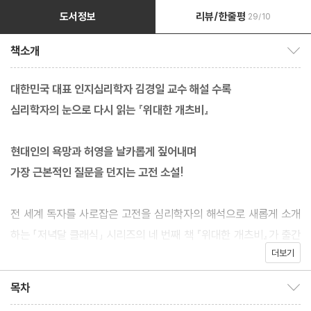
도서정보
리뷰/한줄평
29/10
책소개
책소개 보이기/감추기
대한민국 대표 인지심리학자 김경일 교수 해설 수록
심리학자의 눈으로 다시 읽는 『위대한 개츠비』
현대인의 욕망과 허영을 날카롭게 짚어내며
가장 근본적인 질문을 던지는 고전 소설!
전 세계 독자를 사로잡은 고전을 심리학자의 해석으로 새롭게 소개
하는 「저녁달 클래식」 시리즈의 네 번째 책 『위대한 개츠비』가 출간
더보기
됐다. 『위대한 개츠비』는 1925년 미국 작가 F. 스콧 피츠제럴드가
발표한 소설로, 꿈과 사랑, 부와 욕망 속에서 흔들리는 인간의 내면
목차
목차 보이기/감추기
과 사회적 허영을 섬세하게 그려낸 작품이다. 황금빛 1920년대 미