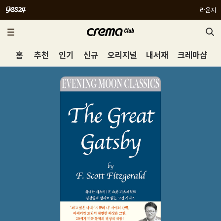
라운지
홈
추천
인기
신규
오리지널
내서재
크레마샵