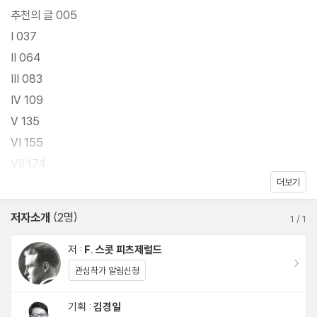
국의 겉모습과 그 이면의 공허함을 통해 이상과 현실의 괴리를 비추
추천의 글 005
며, 냉소적이면서도 서정적인 문장으로 독자들에게 시대와 인간 본
I 037
성에 대한 깊은 성찰을 선사한다. 발표 이후 미국 문학사에서 가장
II 064
널리 읽히는 작품 중 하나로 자리 잡았으며, 오늘날까지도 인간 삶의
III 083
근본적인 질문을 던지는 고전으로 평가받고 있다.
IV 109
V 135
저녁달 클래식 004 『위대한 개츠비』에는 대한민국 대표 심리학자
VI 155
김경일 교수의 해설을 특별 수록했다. 김경일 교수는 각 등장인물의
VII 174
생각과 행동을 자기 불일치 이론, 리플리 증후군, 확증편향, 현실적
더보기
VIII 217
낙관주의 등의 심리학 개념을 통해 분석하여, 새로운 시각으로 고전
IX 237
저자소개
(2명)
소설을 읽고 이해하며 사유하도록 돕는다. 심리학자의 시선으로 꼼
1
/
1
꼼히 파헤치며 읽는 『위대한 개츠비』는 오늘날의 사회와 우리 자신
저 :
F. 스콧 피츠제럴드
을 돌아보게 하는 특별한 고전 독서 경험을 선사한다. 저녁달 클래식
이동
관심작가 알림신청
과 함께 깊이 있는 독서의 기쁨을 누려보자.
기획 :
김경일
이동