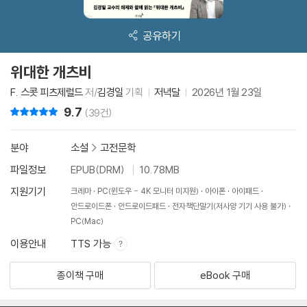
공유하기
위대한 개츠비
F. 스콧 피츠제럴드
저/
김경일
기획
저녁달
2026년 1월 23일
9.7
리뷰 총점
(39건)
분야
소설
>
고전문학
파일정보
EPUB(DRM)
10.78MB
지원기기
크레마
PC(윈도우 - 4K 모니터 미지원)
아이폰
아이패드
안드로이드폰
안드로이드패드
전자책단말기(저사양 기기 사용 불가)
PC(Mac)
이용안내
TTS 가능
종이책 구매
eBook 구매