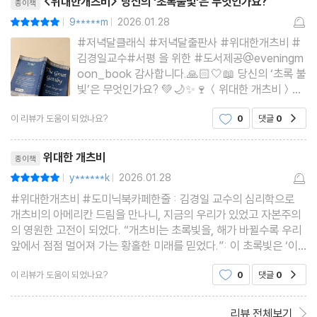
<위대한개츠비> 당신의 ‘초록불빛‘은 무엇인가요?
종이책
9*****m
2026.01.28
평점10점
|
|
#저녁달클래식 #저녁달출판사 #위대한개츠비 #
김경일교수#서평 을 위한 #도서제공@eveningm
oon_book 감사합니다.🙏🏻🤍📖 당신의 ‘초록 불
빛’은 무엇인가요? 💚🌙✨🍷＜위대한 개츠비＞를
떠올리면 나는 항상 화려한 파티와 저 멀리 초록 불
이 리뷰가 도움이 되었나요?
0
댓글
0
공감
빛을 바라보는 개츠비가 생각난다.처음 영화로 접했
을 땐 단순한 로맨스라고 생각했다.사랑을 이루지 못
리뷰제목
한 주인공의 비극이 오래
위대한 개츠비
종이책
y******k
2026.01.28
평점10점
|
|
#위대한개츠비 #도미닉북카페한줄 : 김경일 교수의 심리학으로
개츠비의 아메리칸 드림을 만나니, 지금의 우리가 있었고 자본주의
의 영원한 고전이 되었다. “개츠비는 초록빛을, 해가 바뀔수록 우리
앞에서 점점 멀어져 가는 황홀한 미래를 믿었다.”: 이 초록빛은 ‘이
상적 자아(ideal self)'가 가진 환상의 색깔입니다. 지금 여기의 나
이 리뷰가 도움이 되었나요?
0
댓글
0
공감
와는 다른, 언젠가 도달하고 싶은 나, 언제
리뷰 전체보기