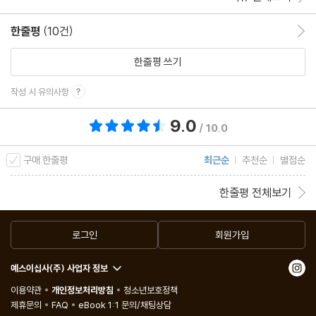
한줄평
(10건)
한줄평 이동
한줄평 쓰기
작성 시 유의사항
9.0
총 평점 9.0점
/ 10.0
구매 한줄평
최근순
추천순
별점순
한줄평 전체보기
로그인
회원가입
예스이십사(주) 사업자 정보
이용약관
개인정보처리방침
청소년보호정책
제휴문의
FAQ
eBook 1:1 문의/채팅상담