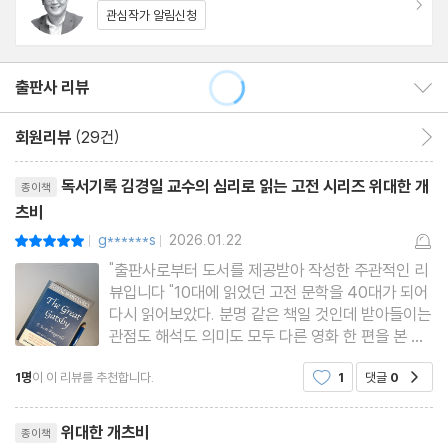
관심작가 알림신청
출판사 리뷰
출판사 리뷰 보이기/감추기
회원리뷰
(29건)
회원리뷰 이동
리뷰제목
독서기록 김경일 교수의 심리로 읽는 고전 시리즈 위대한 개
종이책
츠비
g******s
2026.01.22
평점10점
|
|
"출판사로부터 도서를 제공받아 작성한 주관적인 리
뷰입니다 "10대에 읽었던 고전 문학을 40대가 되어
다시 읽어보았다. 분명 같은 책일 것인데 받아들이는
관점도 해석도 의미도 모두 다른 영화 한 편을 본 것
같았다. 나이가 들고 성장함에 따라 다른 의미와 새
1명
이 이 리뷰를 추천합니다.
1
댓글
0
공감
로운 관점으로 해석하게 되는 고전 문학, 오늘의 나
는 [위대한 개츠비] 속 강 건너 초록빛을 하염없이 바
리뷰제목
라보는 개츠비의 마
위대한 개츠비
종이책