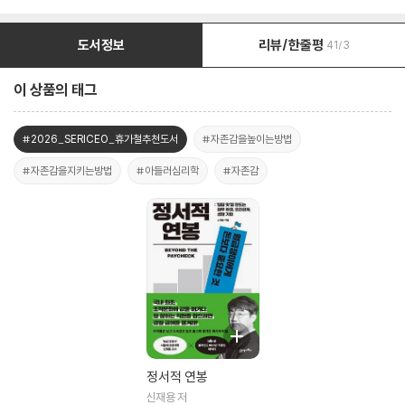
도서정보
리뷰/한줄평
41/3
이 상품의 태그
#2026_SERICEO_휴가철추천도서
#자존감을높이는방법
#자존감을지키는방법
#아들러심리학
#자존감
정서적 연봉
신재용 저