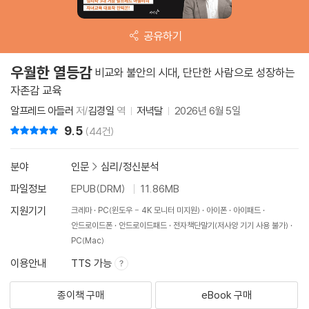
공유하기
우월한 열등감
비교와 불안의 시대, 단단한 사람으로 성장하는
자존감 교육
알프레드 아들러
저/
김경일
역
저녁달
2026년 6월 5일
9.5
리뷰 총점
(44건)
분야
인문
>
심리/정신분석
파일정보
EPUB(DRM)
11.86MB
지원기기
크레마
PC(윈도우 - 4K 모니터 미지원)
아이폰
아이패드
안드로이드폰
안드로이드패드
전자책단말기(저사양 기기 사용 불가)
PC(Mac)
이용안내
TTS 가능
종이책 구매
eBook 구매