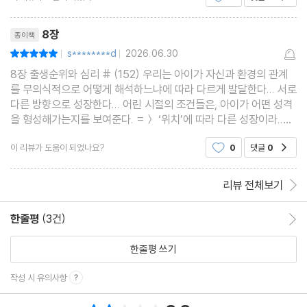
박사님이 그의 ‘폐허의 응시’를 언급하며 재난 디재
리뷰제목
스터disaster가 별
8장
종이책
s********d
2026.06.30
평점10점
|
|
8장 출생순위와 심리 # (152) 우리는 아이가 자신과 환경의 관계
를 무의식적으로 어떻게 해석하느냐에 따라 다르게 발달한다... 서로
다른 방향으로 성장한다... 어린 시절의 조건들은, 아이가 어떤 성격
을 형성해가는지를 보여준다. =＞ ‘위치’에 따라 다른 성장이라..
“모두의 성장”이 충돌을 빚는 시기에. 개딸들은 신기하게도 ‘중도로
이 리뷰가 도움이 되었나요?
0
댓글
0
공감
가볼까요’ 하면 그리 움직인다는 분석을
리뷰 전체보기
한줄평
(3건)
한줄평 이동
한줄평 쓰기
작성 시 유의사항
총 평점 3.3점