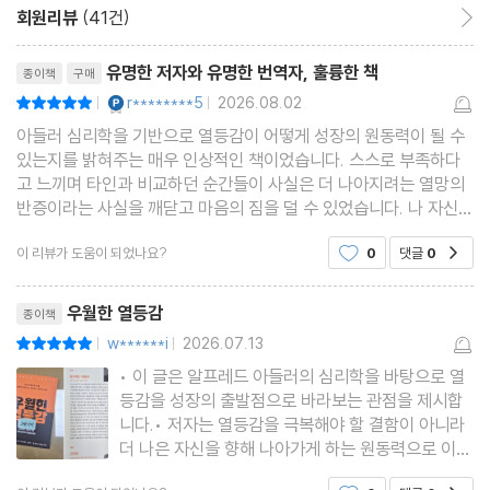
회원리뷰
(41건)
회원리뷰 이동
리뷰제목
유명한 저자와 유명한 번역자, 훌륭한 책
종이책
구매
YES마니아 : 플래티넘
r********5
2026.08.02
평점10점
|
|
아들러 심리학을 기반으로 열등감이 어떻게 성장의 원동력이 될 수
있는지를 밝혀주는 매우 인상적인 책이었습니다. 스스로 부족하다
고 느끼며 타인과 비교하던 순간들이 사실은 더 나아지려는 열망의
반증이라는 사실을 깨닫고 마음의 짐을 덜 수 있었습니다. 나 자신을
인정하고 단단한 자존감을 세우는 데 실질적인 도움과 긍정적인 에
이 리뷰가 도움이 되었나요?
0
댓글
0
공감
너지를 주는 책으로, 자존감 고민이 많은 분들께
리뷰제목
우월한 열등감
종이책
w******i
2026.07.13
평점10점
|
|
• 이 글은 알프레드 아들러의 심리학을 바탕으로 열
등감을 성장의 출발점으로 바라보는 관점을 제시합
니다.• 저자는 열등감을 극복해야 할 결함이 아니라
더 나은 자신을 향해 나아가게 하는 원동력으로 이해
해야 한다고 강조합니다.• 또한, 우월성은 타인과의
공감