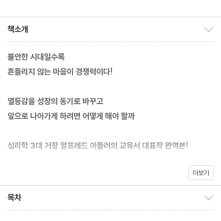
책소개
책소개 보이기/감추기
불안한 시대일수록
흔들리지 않는 마음이 경쟁력이다!
열등감을 성장의 동기로 바꾸고
앞으로 나아가게 하려면 어떻게 해야 할까
심리학 3대 거장 알프레드 아들러의 교육서 대표작 완역본!
더보기
SNS와 일상에서 끊임없는 비교와 평가에 시달리는 현대 사회에서,
아이를 단단하게 키우기 위해서는 어른부터 자신의 불안을 마주하
목차
목차 보이기/감추기
고 단단해져야 한다. 『우월한 열등감』은 바로 이러한 시대에 필요한,
심리학의 거장 알프레드 아들러가 남긴 교육의 정수를 담고 있다. 아