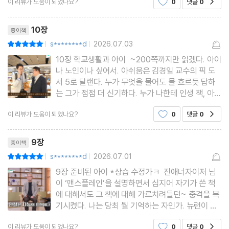
이 리뷰가 도움이 되었나요?
0
댓글
0
경쟁에서 이기는 것이 아니라 자신의 가능성을 보고
끊임없이 나아가는 것이며, 성장은 통제가 아닌 신뢰
리뷰제목
의 결과라고 설명
10장
종이책
s********d
2026.07.03
평점10점
|
|
10장 학교생활과 아이 ~200쪽까지만 읽겠다. 아이
나 노인이나 싶어서. 아쉬움은 김경일 교수의 픽 도
서 5로 달랜다. 누가 무엇을 물어도 물 흐르듯 답하
는 그가 점점 더 신기하다. 누가 나한테 인생 책, 아니
문학으로 좁혀서라도 말해보라 하면 난 못한다. 틀
이 리뷰가 도움이 되었나요?
0
댓글
0
공감
대주면, 앉을 자리 깔아주면 머릿속이 백지장이 되고
말줄임표 쩜쩜쩜만 뜨니까. 어느 날 친구는 세상에
리뷰제목
재미난, 특히 SF 미
9장
종이책
s********d
2026.07.01
평점10점
|
|
9장 준비된 아이 *상습 수정가ㅋ 진애너자이저 님
이 ‘맨스플레인’을 설명하면서 심지어 자기가 쓴 책
에 대해서도 그 책에 대해 가르치려들던~ 충격을 복
기시켰다. 나는 당최 뭘 기억하는 자인가. 뉴런이 저
마다 토라져 다른 곳을 보고 손을 내젓나. AI시대에
이 리뷰가 도움이 되었나요?
0
댓글
0
공감
걸맞는 협조와 협력 부탁해, 내뇌여. 그랬는데 만권