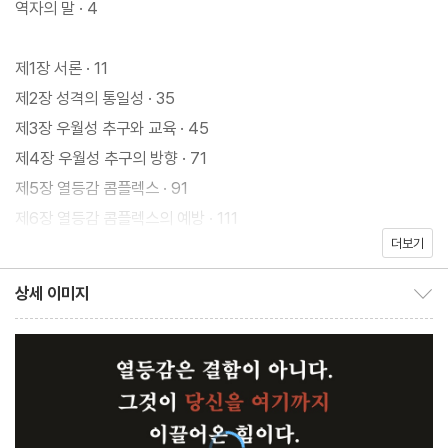
역자의 말 · 4
들러는 누구나 느끼는 열등감을 결함이 아니라 인간을 성장시키는
가장 강력한 동력으로 재정의한다. 그러나 이 힘이 잘못된 방향으로
제1장 서론 · 11
흐르면, 아이들은 과도한 허영, 완벽주의, 무력감 또는 반항이라는
제2장 성격의 통일성 · 35
가식으로 자신의 취약함을 감추려 든다. 이 책은 심리학 이론을 쉽게
제3장 우월성 추구와 교육 · 45
설명할 뿐 아니라 아이의 문제 행동 뒤에 숨은 진짜 목적과 논리를
제4장 우월성 추구의 방향 · 71
읽어내는 눈을 길러준다. 나아가 아이를 이해하려는 과정이 결국 자
제5장 열등감 콤플렉스 · 91
기 자신의 내면과 오랜 상처를 마주하고 치유하는 여정임을 깨닫게
제6장 열등감 콤플렉스의 예방 · 111
한다.
더보기
제7장 사회적 관심 · 131
제8장 출생 순위와 심리 · 151
상세 이미지
『우월한 열등감』은 인간의 심리가 어떤 생애 과정을 통해 형성되는
상세 이미지 보이기/감추기
제9장 준비된 아이 · 163
지를 차근차근 설명하고 있다. 교육을 주제로 하지만 인간의 성격이
제10장 학교생활과 아이 · 183
만들어지는 과정을 통해 자신을 들여다볼 수 있는 계기를 제공한다.
제11장 외부 환경의 영향 · 213
아이를 바르게 이끌고 싶은 교육자와 부모에게는 현장에서 즉시 적
제12장 사춘기와 성교육 · 237
용할 수 있는 가장 훌륭한 나침반이 될 것이고, 자기 마음의 깊은 뿌
제13장 교육에서 흔히 저지르는 실수들 · 261
리를 제대로 이해하고 싶은 사람, 직장이나 인간관계에서 타인의 이