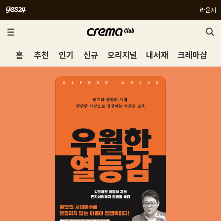
라운지
홈
추천
인기
신규
오리지널
내서재
크레마샵