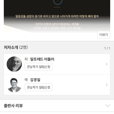
제14장 부모도 교육이 필요하다 · 277
해할 수 없는 행동 뒤에 숨은 심리적 논리를 해독하고 싶은 성인에게
는 명쾌한 해답을 줄 것이다. 타인의 평가에 흔들리지 않는 삶, 실수
부록 I 개인심리학 질문지 · 293
앞에서도 나를 혐오하지 않는 단단한 마음의 근육은 어디에서 오는
부록 II부록 II 심리 상담 사례 분석 · 305
가. 수많은 심리학 서적들이 쏟아지는 이 시대에, 우리 마음의 작동
더보기
원리를 이토록 투명하게 비춰주는 책은 흔치 않다. 진정한 나를 마주
할 용기가 있는 모든 이들에게 이 책을 권한다.
저자소개
(2명)
1
/
1
저 :
알프레드 아들러
1930년 미국에서 출간되었던 이 책은, 비엔나에 상담소를 세워 수
이동
관심작가 알림신청
많은 아이와 어른을 치유했던 아들러의 임상 사례와 연구가 집약된
걸작이며, 오늘날에도 수많은 교육자와 독자들에게 “아이를 이해하
역 :
김경일
고 변화시키는 가장 확실한 지침서”라는 찬사를 받고 있다. 이번 한
이동
관심작가 알림신청
국어판은 인지심리학자 김경일 교수가 번역을 맡아, 아들러의 깊은
통찰을 현대인 누구나 쉽게 이해하고 공감할 수 있는 명쾌한 언어로
출판사 리뷰
풀어냈다.
출판사 리뷰 보이기/감추기