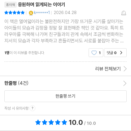
이 풋풋한 얽힘
응원하며 읽게되는 이야기
종이책
YES마니아 : 골드
k******1
2026.04.28
평점10점
|
|
이 책은 열여덟이라는 불완전하지만 가장 뜨거운 시기를 살아가는
아이들의 모습과 감정을 정말 잘 표현해준 책인 것 같아요. 특히 트
라우마를 극복해 나가며 친구들과의 관계 속에서 조금씩 변화하는
지서의 모습과 각자 부족하고 흔들리면서도 서로를 붙잡아 주는 이
책속의 열여덟의 아이들의 진솔한 이야기는 그들을 끝까지 계속 응
1명
이 이 리뷰를 추천합니다.
1
댓글
0
공감
원하게 만들었어요. 이야기 초반에는 등장인물들이
리뷰 전체보기
한줄평
(4건)
한줄평 이동
한줄평 쓰기
작성 시 유의사항
10.0
총 평점 10.0점
/ 10.0