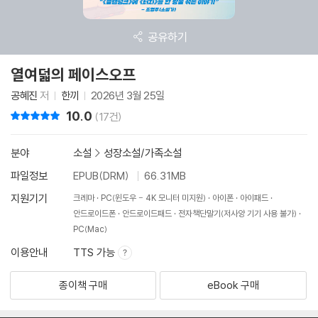
공유하기
열여덟의 페이스오프
공혜진
저
한끼
2026년 3월 25일
10.0
리뷰 총점
(17건)
분야
소설
>
성장소설/가족소설
파일정보
EPUB(DRM)
66.31MB
지원기기
크레마
PC(윈도우 - 4K 모니터 미지원)
아이폰
아이패드
안드로이드폰
안드로이드패드
전자책단말기(저사양 기기 사용 불가)
PC(Mac)
이용안내
TTS 가능
종이책 구매
eBook 구매