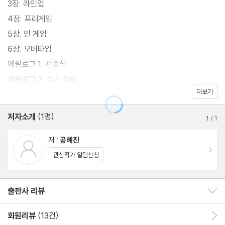
3장. 라인업
다. 골을 먹고 경기가 끊겨도 다시 중앙에 서서 경기를 시작해야 하
4장. 프리게임
는 순간, 페이스오프. 이 이야기는 다시 시작하는 법을 배워가는 아
5장. 인 게임
이들의 이야기이자, 지금 새로운 출발 앞에 선 우리 모두에게 건네는
6장. 오버타임
이야기다.
에필로그 1. 관중석
에필로그 2. 경기 종료
더보기
작가의 말
저자소개
(1명)
1
/
1
저 :
공혜진
이동
관심작가 알림신청
출판사 리뷰
출판사 리뷰 보이기/감추기
회원리뷰
(13건)
회원리뷰 이동