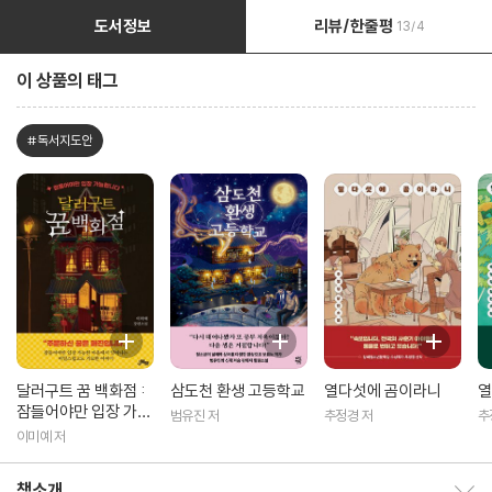
도서정보
리뷰/한줄평
13/4
이 상품의 태그
#독서지도안
달러구트 꿈 백화점 :
삼도천 환생 고등학교
열다섯에 곰이라니
열
잠들어야만 입장 가능
범유진 저
추정경 저
추
합니다
이미예 저
책소개
책소개 보이기/감추기