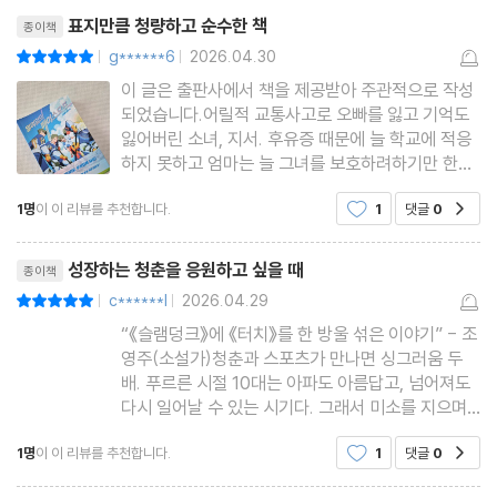
리뷰제목
표지만큼 청량하고 순수한 책
종이책
g******6
2026.04.30
평점10점
|
|
이 글은 출판사에서 책을 제공받아 주관적으로 작성
되었습니다.어릴적 교통사고로 오빠를 잃고 기억도
잃어버린 소녀, 지서. 후유증 때문에 늘 학교에 적응
하지 못하고 엄마는 늘 그녀를 보호하려하기만 한다.
답답한 상황 속에서 청선고로 전학을 가게 된 지서는
1명
이 이 리뷰를 추천합니다.
1
댓글
0
공감
한때 오빠가 속했던 인라인하키부 블루피어스에 관
심을 갖게된다. 차마 가족들에게 물어보지 못했던 오
리뷰제목
빠의 흔적을 따라 블
성장하는 청춘을 응원하고 싶을 때
종이책
c******l
2026.04.29
평점10점
|
|
“《슬램덩크》에 《터치》를 한 방울 섞은 이야기” - 조
영주(소설가)청춘과 스포츠가 만나면 싱그러움 두
배. 푸르른 시절 10대는 아파도 아름답고, 넘어져도
다시 일어날 수 있는 시기다. 그래서 미소를 지으며
읽는 내낸 응원하게 된 이야기였다.청선고 인라인하
1명
이 이 리뷰를 추천합니다.
1
댓글
0
공감
키부(이하 인하부) 안의 이야기다. 팀은 다양한 구성
원으로 되어 있고, 각각의 사연과 마음이 있다. 그 사
리뷰제목