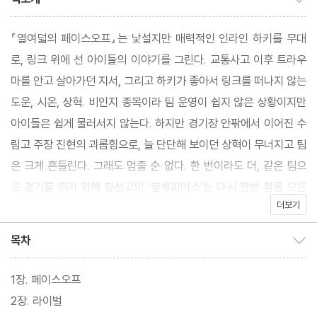
『열여덟의 페이스오프』는 낯설지만 매력적인 인라인 하키를 무대
로, 링크 위에 선 아이들의 이야기를 그린다. 교통사고 이후 트라우
마를 안고 살아가던 지서, 그리고 하키가 좋아서 링크를 떠나지 않는
도운, 시온, 상혁. 비인지 종목이라 팀 운영이 쉽지 않은 상황이지만
아이들은 쉽게 물러서지 않는다. 하지만 경기장 안팎에서 이어진 수
림고 주장 진현의 괴롭힘으로, 늘 단단해 보이던 상혁이 무너지고 팀
은 크게 흔들린다. 그래도 멈출 순 없다. 한 번이라도 더, 같은 팀으
로 경기를 뛰기 위해 청선고의 ‘블루피어스’는 다시 한번 힘을 모은
더보기
다.
목차
목차 보이기/감추기
이 책에는 열여덟 청춘들이 느끼는 감정들, 두려움과 열등감, 상처
난 자존심 그리고 다시 해보려는 희망과 용기가 담겨 있다. 이 작품
1장. 페이스오프
은 청춘을 거창하게 말하지 않는다. 넘어져도 다시 시작하는 ‘페이스
2장. 라이벌
오프’처럼, 아이들은 몇 번이고 흔들리면서도 결국 링크 위로 돌아온