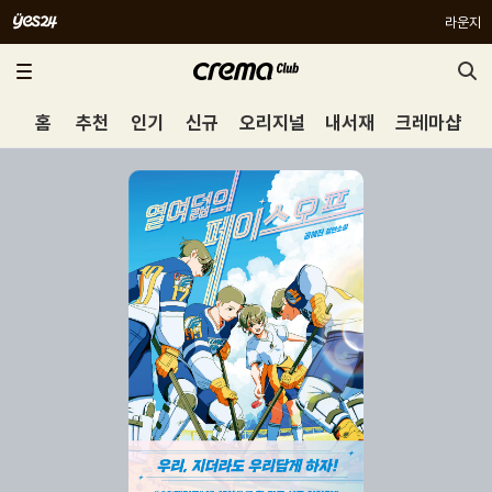
라운지
홈
추천
인기
신규
오리지널
내서재
크레마샵