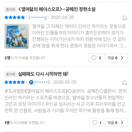
리뷰제목
<열여덟의 페이스오프>-공혜진 장편소설
종이책
j*******g
2026.04.28
평점10점
|
|
열여덟 그 자체인 책이다.인라인 하키라는 운동으로
이어진 인물들과의 이야기가 흥미진진하다.경기가
진행되는 이야기는내가 마치 관람석에 있는 것 같이
손에 땀을 쥐게 한다.운동이 포함된 이야기여서 그런
지굉장히 집중하면서 읽게 된다.각각의 인물 중심으
2명
이 이 리뷰를 추천합니다.
2
댓글
0
공감
로 이야기가 전개되는데,이로써 인물에 대한 이해와
함께상황 전환이 빨라서 쓱쓱 빠르게 읽혀진다.나의
리뷰제목
열여덟을 생각하며열여
실패해도 다시 시작하면 돼!
종이책
YES마니아 : 플래티넘
j******2
2026.05.05
평점10점
|
|
#도서협찬《열여덟의 페이스오프》○글쓴이: 공혜진○출판사: 한끼
인라인 하키라는 스포츠를 배경으로, 열여덟 청소년들의 현실적인
고민과 성장 이야기다.주인공 임지서는 사고 이후 트라우마를 안고
전학 온 인물로, 사람들과 거리를 두지만 하키부 활동을 통해 점차
마음을 연다. 윤도운은 과묵한 골키퍼로, 말보다는 행동으로 지서를
1명
이 이 리뷰를 추천합니다.
1
댓글
0
공감
지지하며 안정감을 주는 존재다. 문시온은 밝고