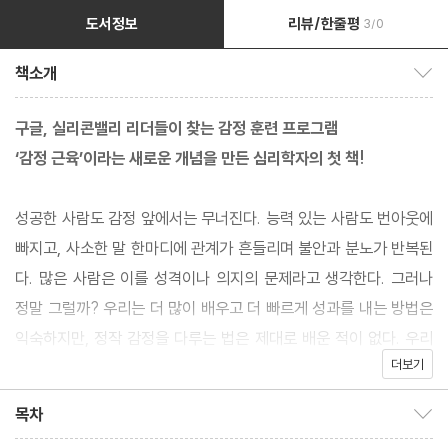
도서정보
리뷰/한줄평
3/0
책소개
책소개 보이기/감추기
구글, 실리콘밸리 리더들이 찾는 감정 훈련 프로그램
‘감정 근육’이라는 새로운 개념을 만든 심리학자의 첫 책!
성공한 사람도 감정 앞에서는 무너진다. 능력 있는 사람도 번아웃에
빠지고, 사소한 말 한마디에 관계가 흔들리며 불안과 분노가 반복된
다. 많은 사람은 이를 성격이나 의지의 문제라고 생각한다. 그러나
정말 그럴까? 우리는 더 많이 배우고 더 빠르게 성과를 내는 방법은
익숙하지만, 정작 감정을 다루는 법은 제대로 배운 적이 없다. 우리
더보기
는 왜 몸은 단련하면서 감정은 훈련하지 않을까? 『감정 훈련』은 현
대인이 겪는 불안, 우울, 분노, 무기력 같은 감정 문제를 개인의 성격
목차
목차 보이기/감추기
이나 의지 부족이 아닌 ‘훈련되지 않은 감정의 문제’로 바라본다. 몸