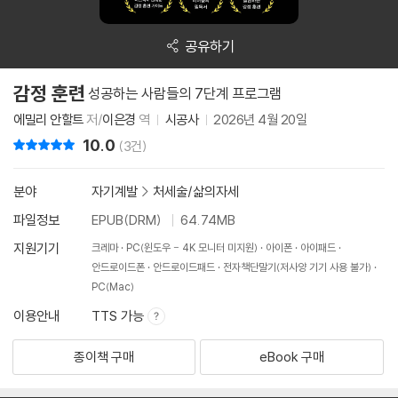
공유하기
감정 훈련
성공하는 사람들의 7단계 프로그램
에밀리 안할트
저/
이은경
역
시공사
2026년 4월 20일
10.0
리뷰 총점
(3건)
분야
자기계발
>
처세술/삶의자세
파일정보
EPUB(DRM)
64.74MB
지원기기
크레마
PC(윈도우 - 4K 모니터 미지원)
아이폰
아이패드
안드로이드폰
안드로이드패드
전자책단말기(저사양 기기 사용 불가)
PC(Mac)
이용안내
TTS 가능
종이책 구매
eBook 구매