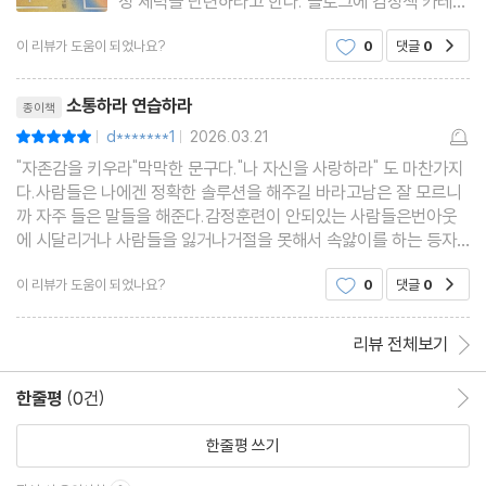
정 체력을 단련하라고 한다. 블로그에 감정책 카테고
리를 따로 만들 만큼 감정 관련 책에 관심이 많다. 이
리더의 공감이 조직을 바꾼다
이 리뷰가 도움이 되었나요?
0
댓글
0
공감
책은 리더십과도 연관이 있다. 리더의 감정 체력이
공감이 어려워진 진짜 이유
조직의 회복탄력성과 문화에 직결되므로 리더의 자
리뷰제목
공감 능력 강화하기
기 성찰이 특히 중
소통하라 연습하라
종이책
공감하는 리더가 성공한다
d*******1
2026.03.21
평점10점
|
|
나를 돌보는 사람이 오래 간다
"자존감을 키우라"막막한 문구다."나 자신을 사랑하라" 도 마찬가지
공감 팔굽혀펴기: 감정 훈련 설문 조사
다.사람들은 나에겐 정확한 솔루션을 해주길 바라고남은 잘 모르니
까 자주 들은 말들을 해준다.감정훈련이 안되있는 사람들은번아웃
에 시달리거나 사람들을 잃거나거절을 못해서 속앓이를 하는 등자
-Step 6 의사소통: 진실을 말하라
기자신의 마음을 소진하고 아무것도 얻지 못한다.임상심리학자 에
이 리뷰가 도움이 되었나요?
0
댓글
0
공감
밀리 안할트는 7가지 감정훈련 솔루션을 제공한다👉
허심탄회하게 터놓는 대화하기
의사소통은 감정 훈련의 실전이다
리뷰 전체보기
말하지 않아도 전해지는 메시지
회피한 갈등이 관계를 망친다
한줄평
(0건)
한줄평 이동
갈등을 관리하는 리더의 대화 전략
한줄평 쓰기
불편한 이야기도 미리 꺼내면 덜 아프다
내가 정한 경계 안에서 솔직해지기