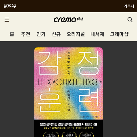
라운지
홈
추천
인기
신규
오리지널
내서재
크레마샵