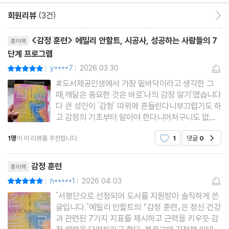
회원리뷰
(3건)
회원리뷰 이동
-Step 3 자기인식: 나를 제대로 알라
리뷰제목
<감정 훈련> 에밀리 안할트, 시공사, 성공하는 사람들의 7
종이책
모든 변화는 나에게서 시작된다
단계 프로그램
갈등을 키우는 자기 보호 본능
y****7
2026.03.30
평점10점
|
|
자기인식은 연습으로 길러진다
#도서제공인생에서 가장 밑바닥이라고 생각한 그
자기인식 팔굽혀펴기: 닮음, 질투, 전이
때,깨달은 중요한 것은 바로'나의 감정 알기'였습니다
다 큰 성인이 '감정' 따위에 흔들린다니부끄럽기도 하
고 감정의 기초부터 알아야 한다니어처구니도 없었
-Step 4 회복탄력성: 넘어져도 다시 일어서라
던 것 같습니다표면적으로는 내가 설정한 인생 목표
인생은 스트레스 시험이다
1명
이 이 리뷰를 추천합니다.
1
댓글
0
공감
에도달하지 못한 실패감 정도라고만 생각했습니다하
지만 그동안 수많은 감정 신호를 보내왔지만,그것을
감정에 매몰되면 성과가 무너진다
리뷰제목
묵살한 채 앞만 보고 달
감정 훈련
성장은 상실을 통과하며 완성된다
종이책
h*****1
2026.04.03
평점10점
회복탄력성을 방해하는 장애물
|
|
"서평단으로 선정되어 도서를 지원받아 솔직하게 쓴
회복탄력성 팔굽혀펴기: 자원 재고 작성
글입니다."에밀리 안할트의 『감정 훈련』은 정신 건강
과 관련된 7가지 지표를 제시하고 근력을 키우듯 감
-Step 5 공감: 타인의 감정을 이해하라