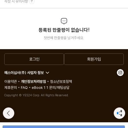
작성 시 유의사항
의사소통 팔굽혀펴기: 자기표현
-Step 7 장난기: 유연함을 연습하라
등록된 한줄평이 없습니다!
일하는 어른에게 놀이가 필요한 이유
첫번째 한줄평을 남겨주세요.
놀이에는 보상이 따른다
장난기는 리더의 경쟁력이다
로그인
회원가입
안전한 공간에서 장난기가 자란다
잘 노는 사람이 결국 성공한다
예스이십사(주) 사업자 정보
성과는 놀이에서 나온다
이용약관
개인정보처리방침
청소년보호정책
장난기 팔굽혀펴기: 게임 시작
제휴문의
FAQ
eBook 1:1 문의/채팅상담
Copyright © YES24 Corp. All Rights Reserved.
3장. 감정 훈련의 마지막 과제
-감정 건강 유지하고 퍼트리기