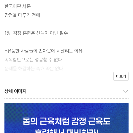
의 근육이 부족하면 쉽게 지치고 다치듯, 감정 근육이 약하면 작은
한국어판 서문
자극에도 쉽게 흔들리며 인간관계와 커리어에서도 같은 문제가 반
감정을 다루기 전에
복된다. 이 책은 마음챙김, 호기심, 자기인식, 회복탄력성, 공감, 의
사소통, 장난기라는 7가지 핵심 역량을 바탕으로 한 ‘감정 훈련 프로
1장. 감정 훈련은 선택이 아닌 필수
그램’을 제시한다. 감정은 관리하는 것이 아니라, 반복 훈련을 통해
단단해지는 능력이다. 번아웃 시대를 버티고 더 단단한 삶으로 나아
-유능한 사람들이 번아웃에 시달리는 이유
가기 위해 필요한 것은 결국 ‘감정 근육’이다.
똑똑함만으로는 성공할 수 없다
문제를 해결하는 즉효 약은 없다
『감정 훈련』의 저자 에밀리 안할트 박사는 임상심리학자이자 조직
더보기
정신력도 훈련할 수 있다
심리 컨설턴트다. 구글, 세일즈포스, NBC유니버설, 나스닥, TEDx,
상세 이미지
NBA 등 글로벌 기업과 조직의 리더들을 대상으로 감정 훈련 프로
상세 이미지 보이기/감추기
-성공을 한 단계 끌어올리는 감정 기술
그램을 선보였다. 저자는 수년간 기업가와 경영진, 조직 리더들을 상
감정을 다룰 줄 아는 사람이 살아남는다
담하며 한 가지 공통점을 발견했다. 뛰어난 능력과 지식을 갖춘 사람
감정 문제에 괴로워하는 이유
들도 감정을 다루는 힘이 부족하면 번아웃과 관계 갈등, 의사결정의
감정이 건강한 사람들의 모습
오류를 반복한다는 사실이다. 이를 바탕으로 저자는 감정을 관리하
감정 훈련이 아닌 것