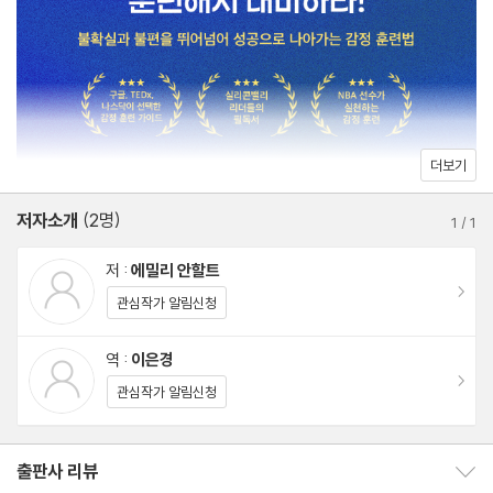
거나 억누르는 대신 ‘감정도 근육처럼 훈련할 수 있다’는 새로운 개
이 책의 전개 방향
념을 제시하며 감정 훈련(emotional fitness)이라는 분야를 개척
현재 상태 점검
했다. 이 책은 성과를 내고도 쉽게 무너지는 이유를 알고 싶은 사람,
이제부터 어디로 나아가야 할까?
반복되는 감정 문제에서 벗어나 더 단단한 삶으로 나아가고 싶은 사
람에게 가장 현실적인 출발점이 되어 줄 것이다.
2장. 감정 훈련 7단계 프로그램
더보기
저자소개
(2명)
-Step 1 마음챙김: 불편함과 함께 있으라
1
/
1
블편함은 성장의 신호다
저 :
에밀리 안할트
불편함과 친해지기
이동
관심작가 알림신청
마음챙김 팔굽혀펴기: 충격 흡수장치
역 :
이은경
이동
-Step 2 호기심: 성장을 향해 나아가라
관심작가 알림신청
호기심은 리더의 핵심 역량이다
대화는 호기심을 키우는 최고의 방법이다
출판사 리뷰
출판사 리뷰 보이기/감추기
호기심 팔굽혀펴기: 피드백