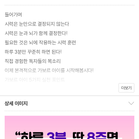
보면 눈이 좋아진다』로 ‘가보르 아이’라는 새로운 시력 개선 패러다
임을 제시한 안과 전문의 히라마쓰 루이가 한층 더 강력해진 심화 확
들어가며
장판으로 돌아왔다.
시력은 눈만으로 결정되지 않는다
시력은 눈과 뇌가 함께 결정한다!
『3분만 바라보면 눈이 밝아진다』는 유튜브나 SNS에서 흔히 접할
필요한 것은 뇌에 작용하는 시력 훈련
수 있는 단순 반복형 훈련법의 한계를 넘어, 다양한 시각 자극과 단
하루 3분만 꾸준히 하면 된다!
계별 난이도 설계를 결합한 확장형 트레이닝을 제안한다. 이번 심화
직접 경험한 독자들의 목소리
판은 기존 4주 프로그램을 8주로 확장해 훈련의 밀도와 지속성을
이제 본격적으로 가보르 아이를 시작해봅시다!
높였고, ‘숨은 줄무늬 찾기’, ‘무게 재기’, ‘사다리 타기’ 등 훈련 방식
가보르 아이 5가지 실천 포인트
을 다채롭게 발전시켜 지루함 없이 지속할 수 있도록 구성했다. 또한
더보기
초급·중급·상급으로 난이도를 세분화해 처음 시작하는 사람부터 더
PART 1. 가보르 아이 [기본편] (1주 차~2주 차)
상세 이미지
높은 단계의 변화를 원하는 사람까지 자신의 수준에 맞게 선택할 수
상세 이미지 보이기/감추기
1일 차~14일 차 문제
있다.
정답
칼럼① 유효 시야를 넓히는 간단한 습관!
〈3분 시리즈〉 전작 독자라면 더 깊어진 변화를 통해 다음 단계로 나
가보르 아이 무엇이든 Q&A①