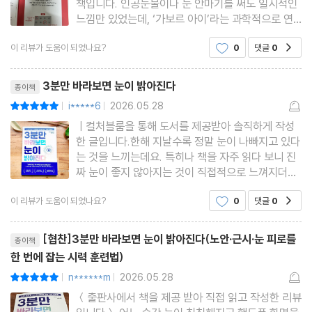
책입니다. 인공눈물이나 눈 안마기를 써도 일시적인
느낌만 있었는데, ‘가보르 아이’라는 과학적으로 연
구된 시각 훈련법이 흥미롭게 다가왔어요.책은 기본
이 리뷰가 도움이 되었나요?
0
댓글
0
공감
편-응용편-심화편으로 구성된 총 8주 코스이며, 하
루 1~3분 정도만 투자하면 되어 부담이 적습니다.
리뷰제목
직접 2주 정도 해보니
3분만 바라보면 눈이 밝아진다
종이책
i*****6
2026.05.28
평점10점
|
|
ㅣ컬처블룸을 통해 도서를 제공받아 솔직하게 작성
한 글입니다.한해 지날수록 정말 눈이 나빠지고 있다
는 것을 느끼는데요. 특히나 책을 자주 읽다 보니 진
짜 눈이 좋지 않아지는 것이 직접적으로 느껴지더라
고요. 그래서 눈관리를 위해 건강기능식품도 챙겨 먹
이 리뷰가 도움이 되었나요?
0
댓글
0
공감
고 있긴 하지만 시력 저하가 진행되는 것은 막기 힘
들더라고요. 그런데 단 3분만 바라보면 눈이 밝아지
리뷰제목
는 시력 훈련법이 있다
[협찬]3분만 바라보면 눈이 밝아진다(노안·근시·눈 피로를
종이책
한 번에 잡는 시력 훈련법)
n******m
2026.05.28
평점10점
|
|
＜출판사에서 책을 제공 받아 직접 읽고 작성한 리뷰