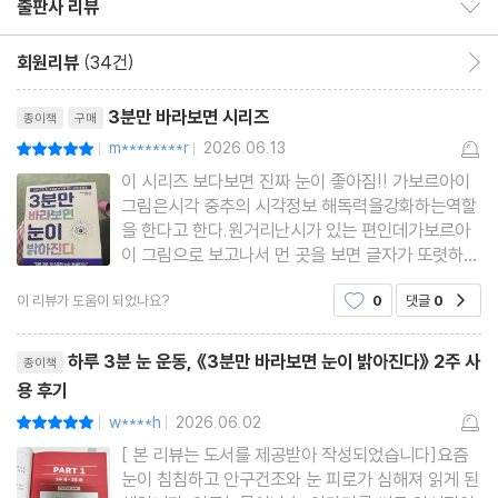
출판사 리뷰
출판사 리뷰 보이기/감추기
43일 차~56일 차 문제
정답
회원리뷰
(34건)
회원리뷰 이동
칼럼⑤ 1시간에 3번은 천천히 눈을 깜빡이세요!
리뷰제목
3분만 바라보면 시리즈
종이책
구매
m********r
2026.06.13
평점10점
|
|
참고 문헌
이 시리즈 보다보면 진짜 눈이 좋아짐!! 가보르아이
그림은시각 중추의 시각정보 해독력을강화하는역할
을 한다고 한다.원거리난시가 있는 편인데가보르아
이 그림으로 보고나서 먼 곳을 보면 글자가 또렷하게
잘 보여서 구매를 하게됨!!‘
이 리뷰가 도움이 되었나요?
0
댓글
0
공감
리뷰제목
하루 3분 눈 운동, 《3분만 바라보면 눈이 밝아진다》 2주 사
종이책
용 후기
w****h
2026.06.02
평점10점
|
|
[ 본 리뷰는 도서를 제공받아 작성되었습니다]요즘
눈이 침침하고 안구건조와 눈 피로가 심해져 읽게 된