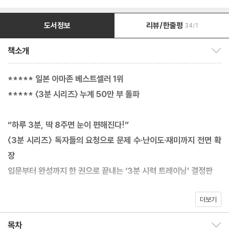
도서정보
리뷰/한줄평
34/1
책소개
책소개 보이기/감추기
***** 일본 아마존 베스트셀러 1위
***** 〈3분 시리즈〉 누계 50만 부 돌파
“하루 3분, 딱 8주면 눈이 편해진다!”
〈3분 시리즈〉 독자들의 요청으로 문제 수·난이도·재미까지 전면 확
장
입문부터 완성까지 한 권으로 끝내는 ‘3분 시력 트레이닝’ 결정판
더보기
침침하고 흐릿한 눈을 개선하기 위해 다양한 방법을 시도해봤지만,
여전히 또렷한 변화를 체감하기 어려운가? 베스트셀러 『3분만 바라
목차
목차 보이기/감추기