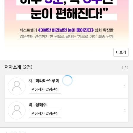
아가는 전환점이 될 것이고, 처음 접하는 독자라면 한 권으로 입문부
터 심화까지 이어지는 체계적인 훈련을 경험할 수 있다. 나이가 들어
PART 2. 가보르 아이 [응용편] (3주 차~4주 차)
도 또렷한 시야를 유지하고 싶은 사람, 눈의 피로와 흐릿함에서 벗어
15일 차~28일 차 문제
나고 싶은 사람이라면 누구나 일상 속에서 실천할 수 있는 가장 현실
정답
적인 시력 개선법이 여기에 담겨 있다. 하루 3분, 지금부터 시작해도
칼럼② 10분 휴식으로 스마트폰 노안을 예방하세요!
늦지 않다. 멈춰 있던 변화를 다시 움직일 시간이다!
칼럼③ 녹황색 채소는 ‘천연 선글라스’다!
더보기
가보르 아이 무엇이든 Q&A②
저자소개
(2명)
1
/
1
PART 3. 가보르 아이 [심화편] (5주 차~6주 차)
저 :
히라마쓰 루이
29일 차~42일 차 문제
이동
관심작가 알림신청
정답
칼럼④ 눈 건강을 위해서는 수분이 필수입니다!
역 :
정혜주
이동
가보르 아이 무엇이든 Q&A③
관심작가 알림신청
PART 4. 가보르 아이 [심화편] (7주 차~8주 차)