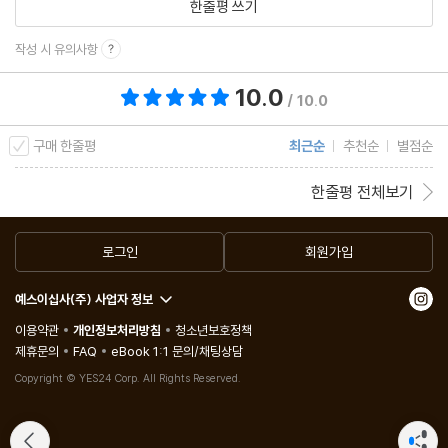
한줄평 쓰기
작성 시 유의사항
10.0
총 평점 10.0점
/ 10.0
구매 한줄평
최근순
추천순
별점순
한줄평 전체보기
로그인
회원가입
예스이십사(주) 사업자 정보
이용약관
개인정보처리방침
청소년보호정책
제휴문의
FAQ
eBook 1:1 문의/채팅상담
Copyright © YES24 Corp. All Rights Reserved.