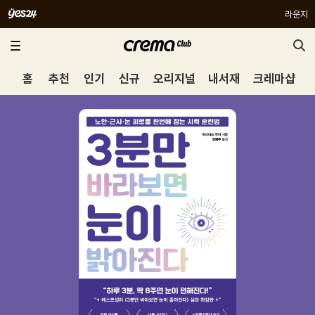
라운지
홈
추천
인기
신규
오리지널
내서재
크레마샵