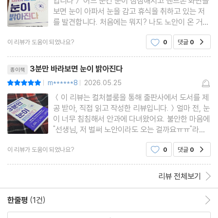
입니다＞ 어느 순간 눈이 침침해지고 핸드폰 화면을
보면 눈이 아파서 눈을 감고 휴식을 취하고 있는 저
를 발견합니다. 처음에는 뭐지? 나도 노안이 온 거
야? 어떡하지? 그렇지만 아주 안 보이지는 않기 때
이 리뷰가 도움이 되었나요?
0
댓글
0
공감
문에 보다 눈을 감고 그래도 힘들면 차라리 핸드폰을
옆에 두고 생활하며 좌절하고 있어요. 그러던 중 [3
리뷰제목
분만 바라보면 눈이 밝
3분만 바라보면 눈이 밝아진다
종이책
m******8
2026.05.25
평점10점
|
|
＜이 리뷰는 컬처블룸을 통해 출판사에서 도서를 제
공 받아, 직접 읽고 작성한 리뷰입니다.＞얼마 전, 눈
이 너무 침침해서 안과에 다녀왔어요. 불안한 마음에
"선생님, 저 벌써 노안이라도 오는 걸까요ㅠㅠ"라고
여쭤봤는데, 눈은 문제가 없다며 밤에 스마트폰 좀
이 리뷰가 도움이 되었나요?
0
댓글
0
공감
그만 보라고 하더라고요. 다행히 의사 선생님 말씀대
로 밤에 스마트폰을 안 보니까 점차 나아졌어요. 그
런데 이런 일을 겪
리뷰 전체보기
한줄평
(1건)
한줄평 이동