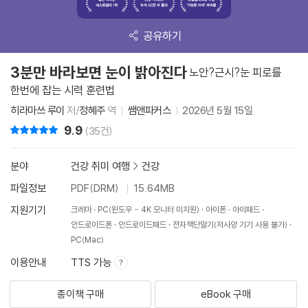
공유하기
3분만 바라보면 눈이 밝아진다
노안?근시?눈 피로를
한번에 잡는 시력 훈련법
히라마쓰 루이
저/
정혜주
역
쌤앤파커스
2026년 5월 15일
9.9
리뷰 총점
(35건)
분야
건강 취미 여행
>
건강
파일정보
PDF(DRM)
15.64MB
지원기기
크레마
PC(윈도우 - 4K 모니터 미지원)
아이폰
아이패드
안드로이드폰
안드로이드패드
전자책단말기(저사양 기기 사용 불가)
PC(Mac)
이용안내
TTS 가능
종이책 구매
eBook 구매