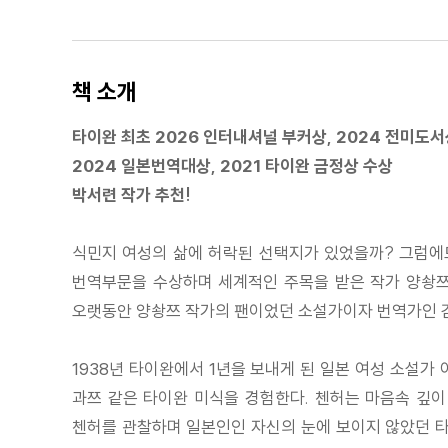
책 소개
타이완 최초 2026 인터내셔널 부커상, 2024 전미도서
2024 일본번역대상, 2021 타이완 금정상 수상
박서련 작가 추천!
식민지 여성의 삶에 허락된 선택지가 있었을까? 그럼에도
번역부문을 수상하며 세계적인 주목을 받은 작가 양솽쯔의 
오랫동안 양솽쯔 작가의 팬이었던 소설가이자 번역가인 
1938년 타이완에서 1년을 보내게 된 일본 여성 소설가
과쯔 같은 타이완 미식을 경험한다. 첸허는 마음속 깊이
첸허를 관찰하며 일본인인 자신의 눈에 보이지 않았던 