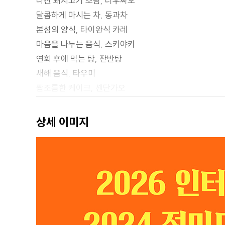
다진 돼지고기 조림, 러우싸오
달콤하게 마시는 차, 동과차
본섬의 양식, 타이완식 카레
마음을 나누는 음식, 스키야키
연회 후에 먹는 탕, 잔반탕
새해 음식, 타우미
짭조름한 케이크, 셴단가오
뤼찬의 노점에서 먹는 간식, 팥빙수
[1970년 재출간판 후기] 어머니의 기억, 아오야마 요코
상세 이미지
[1990년 타이완판 역자 후기] 버드나무 작은 집에서 만든
[1990년 타이완판 편집자 후기] 고인과의 약속, 우정메
[2020년 신역판 역자 후기] 우리 둘의 고하쿠, 양솽쯔
[한국어판 역자 후기] 번역과 중역 사이에서 드러나는 것
[1938 타이완 종관철도]