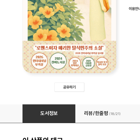
이용안
공유하기
1938 타이완 여행기
도서정보
리뷰/한줄평
(18/
21
)