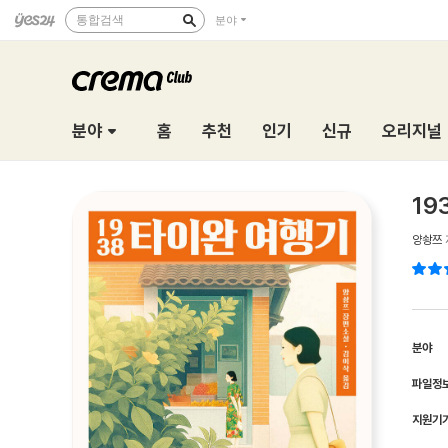
통합검색
분야
분야
홈
추천
인기
신규
오리지널
19
양솽쯔
분야
파일정
지원기