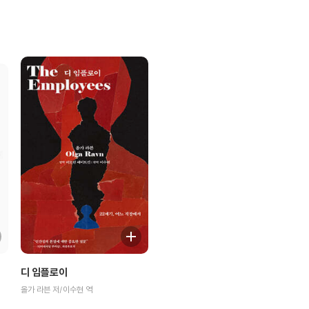
디 임플로이
올가 라븐 저/이수현 역