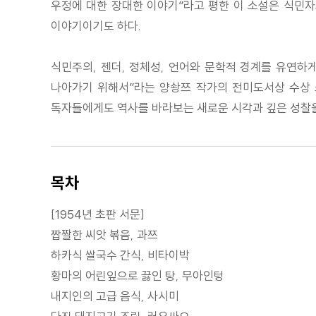
우정에 대한 장대한 이야기”라고 평한 이 소설은 식민자
이야기이기도 하다.
식민주의, 젠더, 정체성, 언어와 문학적 경계를 유연하
나아가기 위해서”라는 양솽쯔 작가의 전미도서상 수상 
독자들에게도 역사를 바라보는 새로운 시각과 깊은 성찰을
목차
[1954년 초판 서문]
짭짤한 씨앗 볶음, 과쯔
하카식 쌀국수 간식, 비타이박
황마의 어린잎으로 끓인 탕, 무아인텅
내지인의 고급 음식, 사시미