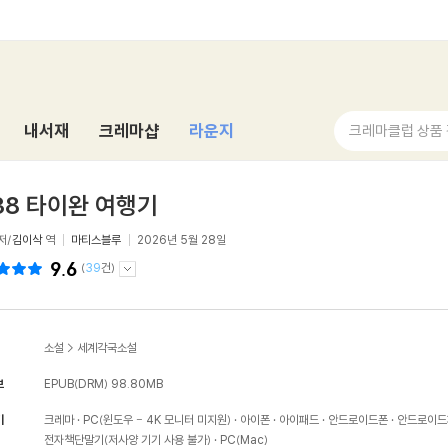
내서재
크레마샵
라운지
크레마클럽 상품
38 타이완 여행기
저/
김이삭
역
마티스블루
2026년 5월 28일
9.6
(
39
건)
소설
>
세계각국소설
보
EPUB(DRM)
98.80MB
기
크레마
PC(윈도우 - 4K 모니터 미지원)
아이폰
아이패드
안드로이드폰
안드로이드
전자책단말기(저사양 기기 사용 불가)
PC(Mac)