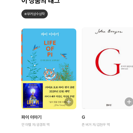
이 상품의 태그
#부커상수상작
파이 이야기
G
얀 마텔 저/공경희 역
존 버거 저/김현우 역