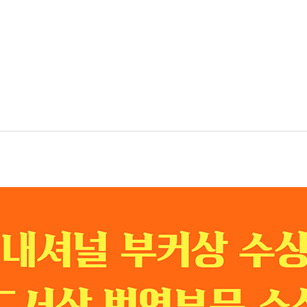
 국수, 왕첸허
이
, 김이삭