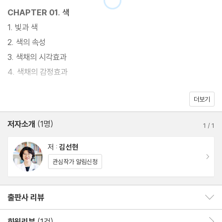
CHAPTER 01. 색
1. 빛과 색
2. 색의 속성
3. 색채의 시각효과
4. 색채의 감정효과
더보기
CHAPTER 02. 동서양의 색채
1. 동양의 색채
저자소개
(1명)
1
/
1
2. 서양의 색채
저 :
김선현
이동
CHAPTER 03. 생활에서의 색채
관심작가 알림신청
1. 의식주 속의 색채상징
2. 영화와 명화 속 색채와 색채상징의 활용
출판사 리뷰
출판사 리뷰 보이기/감추기
CHAPTER 04. 색채와 심리
회원리뷰
(1건)
회원리뷰 이동