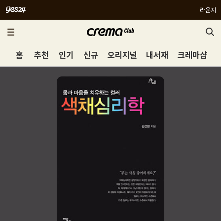
라운지
홈
추천
인기
신규
오리지널
내서재
크레마샵