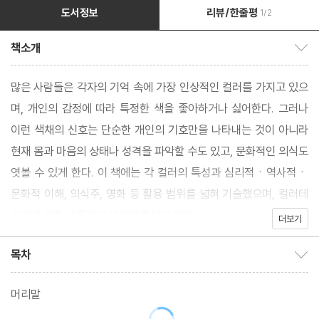
도서정보
리뷰/한줄평
1/2
책소개
책소개 보이기/감추기
많은 사람들은 각자의 기억 속에 가장 인상적인 컬러를 가지고 있으
며, 개인의 감정에 따라 특정한 색을 좋아하거나 싫어한다. 그러나
이런 색채의 신호는 단순한 개인의 기호만을 나타내는 것이 아니라
현재 몸과 마음의 상태나 성격을 파악할 수도 있고, 문화적인 의식도
엿볼 수 있게 한다. 이 책에는 각 컬러의 특성과 심리적ㆍ역사적ㆍ
문화적 이해, 의식주, 영화 등 활용 범위를 넓혀 기술했으며, 컬러테
라피에 관한 내용까지 다양하게 담고 있다.
더보기
목차
목차 보이기/감추기
머리말