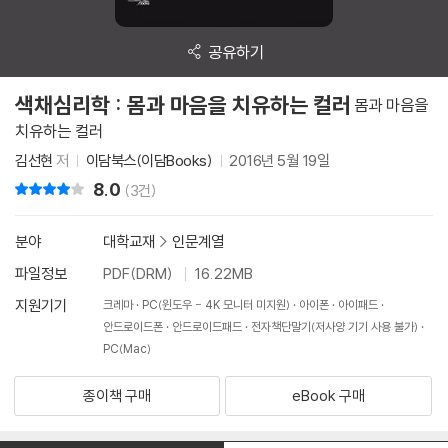
공유하기
색채심리학 : 몸과 마음을 치유하는 컬러
몸과 마음을
치유하는 컬러
김선현
저
이담북스(이담Books)
2016년 5월 19일
8.0
리뷰 총점
(3건)
분야
대학교재
>
인문계열
파일정보
PDF(DRM)
16.22MB
지원기기
크레마
PC(윈도우 - 4K 모니터 미지원)
아이폰
아이패드
안드로이드폰
안드로이드패드
전자책단말기(저사양 기기 사용 불가)
PC(Mac)
종이책 구매
eBook 구매