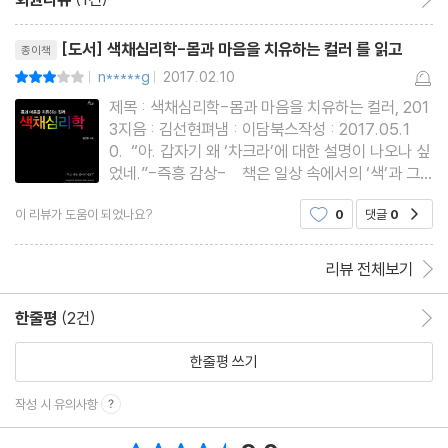
1. 색채치료의 개념 및 효과
리뷰제목
[도서] 색채심리학-몸과 마음을 치유하는 컬러 를 읽고
종이책
2. 색채치료의 역사
n*****g
2017.02.10
평점6점
|
|
3. 색채치료의 구분
제목 : 색채심리학-몸과 마음을 치유하는 컬러, 201
4. 색채치료의 활용
3지음 : 김선현펴냄 : 이담북스작성 : 2017.05.1
5. 색채치료의 임상적 응용
0. “아. 갑자기 왜 ‘차크라’에 대한 설명이 나오나 싶
었네.”-즉흥 감상- 책은 일상 속에서의 ‘색’과 그
것을 적절한 활용에 도움이 되었으면 한다는 저자의
참고문헌
이 리뷰가 도움이 되었나요?
0
댓글
0
공감
인사글인 [머리말]로 시작의 장을 엽니다. 그리고 일
반적인 ‘색’에 대한 내용을 다룬 [색], 동양과 서양에
서 말해지
리뷰 전체보기
한줄평
(2건)
한줄평 이동
한줄평 쓰기
작성 시 유의사항
총 평점 9.0점