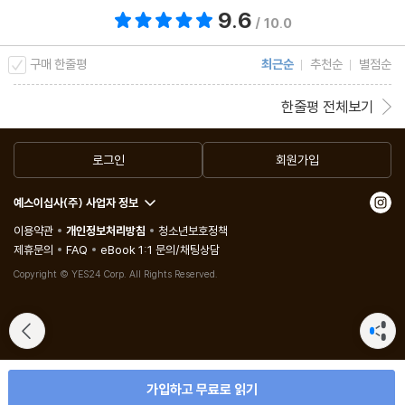
9.6
총 평점 9.6점
/ 10.0
구매 한줄평
최근순
추천순
별점순
한줄평 전체보기
로그인
회원가입
예스이십사(주) 사업자 정보
이용약관
개인정보처리방침
청소년보호정책
제휴문의
FAQ
eBook 1:1 문의/채팅상담
Copyright © YES24 Corp. All Rights Reserved.
가입하고 무료로 읽기