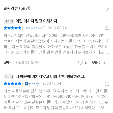
잘못한 건 아들인데 혼을 내면 너무 서럽게 울어요
아이들을 이끌었다. 저자는 행동을 통제하고 지침을 주는 수직적인
언어 감각을 키워주고 싶어요
회원리뷰
(58건)
회원리뷰 이동
교육보다는 아이와 동등한 눈높이가 되어 미술 놀이를 해왔다. 그러
우리 아이가 무채색으로만 그림을 그려요
리뷰제목
면서 교육 현장에서 자연스레 터득한 남자아이의 특성이 있었다. 그
이젠 미치지 말고 이해하자
종이책
아이가 너무 내향적이라서 속상해요
는 이 경험을 바탕으로 초보 아들맘이 아들의 재능, 가능성, 비밀, 이
u*********3
2016.09.24
평점10점
|
|
폭력적인 성향이 있어서 걱정돼요
해할 수 없는 행동 등을 쉽게 이해할 수 있도록 돕는 사례를 모았다.
하~이런책이 있습니다. 녀석에게는 미안스럽지만 사실 이런 강한
아이가 공격적인 놀이만 재미있어 해요
팩트의 제목이 끌릴만큼 많이 지쳐가는 아들둔 엄마네요. 여자인 나
그리고 그의 노하우를 모두 담았다. ‘세상의 모든 아들은 사고뭉
지나치게 1등에 집착해요
와는 다른 이성의 행동을 이.해하고픈 고달픈 하루를 보내고 있기에
치’라는 편견에 맞서면서 남자아이를 교육해야 하는 어른들에게 ‘아
최민준 소장의 아들의 맘을 읽는 법을 간절하게 읽어보게 되네요.
처음 해보는 놀이와 공부를 싫어해요
그런데 막상 이책이 왔을때 아들녀석의 분위기는 사뭇 심각했습니
들’에 관한 정서적 이해와 지식을 제공하는 것이 목적이다.
아들이 대화를 피해요
3명
이 이 리뷰를 추천합니다.
3
댓글
0
공감
다. 걸걸한 목소리로 "엄마, 이런책
아들이 자꾸 사랑하느냐고 물어봐요
리뷰제목
아이가 맞고 오기만 해서 속상해요
너 때문에 미치지않고 너와 함께 행복하려고.
종이책
YES마니아 : 플래티넘
i****y
2020.12.04
평점10점
|
|
나는 아들덕분에 감히 행복하다고 말하는 엄마다.그런데 과연 아들
제3장 어떻게 해야 아들과 소통할 수 있을까요?
도 마찬가지일까?하루에도 몇번씩이나 엄마 사랑해, 라고 고백하는
어떻게 해야 아들을 이해할 수 있을까요?
아들.애교가 많은 딸같은 아들이라고 여겼던 아이가 한 해지나고 두
표현하는 방법을 가르치고 싶어요
해 지나고.... 시간이 흐르자 남자의 본능이나오기 시작했다. 로보트