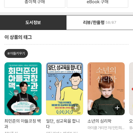
종이책 구매
eBook 구매
도서정보
리뷰/한줄평
58/87
이 상품의 태그
#아들키우기
최민준의 아들코칭 백
일단, 성교육을 합니
소년의 심리학
오
과
다
마이클 거리언 저/안진희
유
역