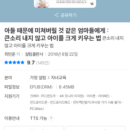
공유하기
아들 때문에 미쳐버릴 것 같은 엄마들에게 :
큰소리 내지 않고 아이를 크게 키우는 법
큰소리 내지
않고 아이를 크게 키우는 법
최민준
저
살림출판사
2016년 8월 22일
9.7
리뷰 총점
(145건)
분야
가정 살림
>
자녀교육
파일정보
EPUB(DRM)
8.45MB
지원기기
크레마
PC(윈도우 - 4K 모니터 미지원)
아이폰
아이패드
안드로이드폰
안드로이드패드
전자책단말기(저사양 기기 사용 불가)
PC(Mac)
이용안내
TTS 가능