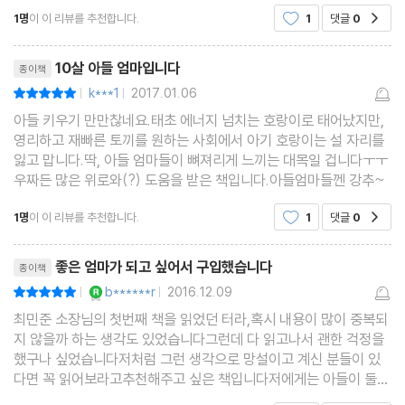
하나를 악당으로 정해놓고 다른 로보트로 두들겨부수며 놀지를 않
육아 트렌드와 우리 아이가 맞지 않아요
1명
이 이 리뷰를 추천합니다.
1
댓글
0
공감
나, 상위에 놓인 물건들을 거칠게 치우고 던지고
완벽한 육아 레시피가 필요해요
리뷰제목
칭찬으로 동기 부여를 하고 있어요
10살 아들 엄마입니다
종이책
한 가지에 집착해서 헤어나오질 못해요
k***1
2017.01.06
평점10점
|
|
아들의 승부욕을 자극하는 건 무엇일까요?
아들 키우기 만만찮네요.태초 에너지 넘치는 호랑이로 태어났지만,
칭찬하는 데도 요령이 필요한가요
영리하고 재빠른 토끼를 원하는 사회에서 아기 호랑이는 설 자리를
잃고 맙니다.딱, 아들 엄마들이 뼈져리게 느끼는 대목일 겁니다ㅜㅜ
아들이 영어를 잘했으면 좋겠어요
우짜든 많은 위로와(?) 도움을 받은 책입니다.아들엄마들껜 강추~
아들에게 할 수 있다는 자신감을 주고 싶어요
1명
이 이 리뷰를 추천합니다.
1
댓글
0
공감
독서 습관을 들이려면 어떻게 해야 할까요
친구들과 욕을 하면서 노는 아이, 정상일까요
리뷰제목
좋은 엄마가 되고 싶어서 구입했습니다
종이책
욕에 재미를 붙인 아들을 개선시키고 싶어요
YES마니아 : 로얄
b******r
2016.12.09
평점10점
|
|
아이가 약속을 안 지키고 떼를 부려요
최민준 소장님의 첫번째 책을 읽었던 터라,혹시 내용이 많이 중복되
아이가 가끔씩 황소고집을 부려요
지 않을까 하는 생각도 있었습니다그런데 다 읽고나서 괜한 걱정을
했구나 싶었습니다저처럼 그런 생각으로 망설이고 계신 분들이 있
다면 꼭 읽어보라고추천해주고 싶은 책입니다저에게는 아들이 둘
제4장 초보 아들맘, 오늘도 아들과 함께 성장합니다
있습니다 .. 금메달도, 은메달도, 동메달도 아닌 목메달이란 아들 둘