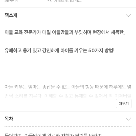
최민준 저
인티 차베스 페레즈 저/이
세진 역/노하연 감수
책소개
책소개 보이기/감추기
아들 교육 전문가가 매일 아들맘들과 부딪히며 현장에서 체득한,
유쾌하고 용기 있고 강인하게 아이를 키우는 50가지 방법!
아들 키우는 엄마는 종잡을 수 없는 아들의 행동 때문에 하루에도 몇
번씩 소리를 지른다. 이해할 수 없고 통제할 수 없어서 딱 미쳐버릴
더보기
것 같다. 엄마의 열 마디 말보다 아빠의 귓속말로 상황이 한 방에 정
리될 때는 묘하게 서운한 마음도 든다.
목차
목차 보이기/감추기
『아들 때문에 미쳐버릴 것 같은 엄마들에게』의 저자이자 ‘자라다남
들어가며_아들맘에게 위로와 지혜가 되기를 바라며