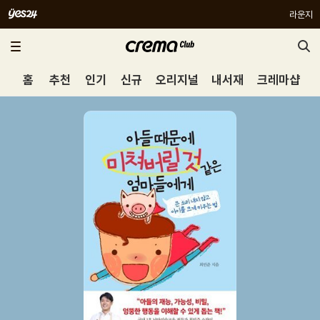
라운지
홈
추천
인기
신규
오리지널
내서재
크레마샵