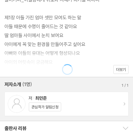
아미술연구소’의 대표 최민준 소장은, 여자인 엄마가 남자인 아들을
이해하지 못하는 것은 당연하다고 말한다. 그가 초보 아들맘에게 꼭
제1장 아들 가진 엄마 셋만 모여도 하는 말
해주는 말이 있다.
아들 때문에 수명이 줄어드는 것 같아요
딸 엄마들 사이에서 눈치 보여요
아이에게 꼭 맞는 환경을 만들어주고 싶어요
아빠와 아들의 유대는 어떻게 형성되나요
“아들을 가르칠 때는 요령과 방법이 필요합니다. 남자아이는 여자아
아이의 머릿속이 궁금해요
이와 다르게 설계되어 있습니다. 이 사실을 먼저 수용해야 아들이 좋
더보기
아들이 좋은 남자로 성장하면 좋겠어요
은 어른으로 성장해나갈 수 있습니다.”
저자소개
(1명)
1
/
1
제2장 우리 아들은 대체 왜 이럴까요?
하면 안 된다고 따끔하게 말하고 싶어요
저 :
최민준
이동
아이에게 무시받는 기분이 들어요
관심작가 알림신청
2009년부터 현재까지 전국 17곳의 자라다남아미술연구소를 거친
아이가 손에서 스마트폰을 내려놓지 않아요
남자아이만 수천 명이다. 그동안 아이들이 부모님과 학교 선생님에
아들이 엄마 말에 귀 기울이지 않는 것 같아요
출판사 리뷰
출판사 리뷰 보이기/감추기
게 말하지 못한 속마음을 꺼내고 밝게 성장할 수 있도록 미술 놀이로