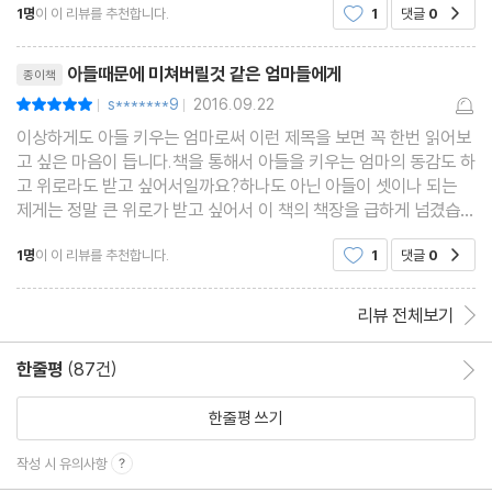
나의 육아법에 확신을 갖고 싶어요
1명
이 이 리뷰를 추천합니다.
1
댓글
0
공감
입니다하지만 그렇게 생각하지 않기로 했습니다세
남편이 아들 육아를 남의 일 보듯해요
리뷰제목
아이가 실패했을 때 어떻게 대처하면 좋을까요
아들때문에 미쳐버릴것 같은 엄마들에게
종이책
아이의 인생 설계가 제 몫인 것만 같아요
s*******9
2016.09.22
평점10점
|
|
아들의 꿈을 찾아주고 싶어요
이상하게도 아들 키우는 엄마로써 이런 제목을 보면 꼭 한번 읽어보
고 싶은 마음이 듭니다.책을 통해서 아들을 키우는 엄마의 동감도 하
아이에게 기대를 거는 건 나쁜 습관인가요
고 위로라도 받고 싶어서일까요?하나도 아닌 아들이 셋이나 되는
우리 아들이 틱 장애를 겪고 있어요
제게는 정말 큰 위로가 받고 싶어서 이 책의 책장을 급하게 넘겼습니
다.우선은 교육자전문가라기보다는 남자아이들에게 미술로서 사내
ADHD 판정을 받았어요, 어떻게 하죠?
1명
이 이 리뷰를 추천합니다.
1
댓글
0
공감
들의 마음을 통하는 길이 되고 또한 작가가 남자라
옆집 엄마의 정보력에 주눅 들고 불안해요
베테랑 교사를 만나면 자책하게 돼요
리뷰 전체보기
내가 아이를 잘못 키우고 있을까봐 두려워요
아무리 노력해도 아이가 변하지 않아요
한줄평
(87건)
한줄평 이동
육아 정보가 너무 많아요
한줄평 쓰기
작성 시 유의사항
책을 마치며_이 책을 읽는 모든 아들맘들께