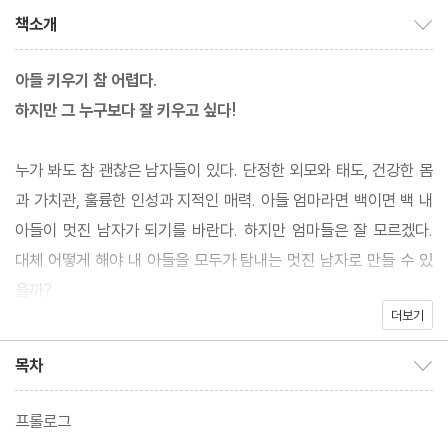
책소개
책소개 보이기/감추기
아들 키우기 참 어렵다.
하지만 그 누구보다 잘 키우고 싶다!
누가 봐도 참 괜찮은 남자들이 있다. 단정한 외모와 태도, 건강한 몸
과 가치관, 훌륭한 인성과 지적인 매력. 아들 엄마라면 백이면 백 내
아들이 멋진 남자가 되기를 바란다. 하지만 엄마들은 잘 모르겠다.
대체 어떻게 해야 내 아들을 모두가 탐내는 멋진 남자로 만들 수 있
을까?
더보기
대한민국 최고의 부모 교육 전문가이자, 엄마들의 멘토 샤론코치 이
목차
목차 보이기/감추기
미애가 이 시대 아들 엄마에게 도움의 손길을 내민다. 전작 《초등 엄
마 관계 특강》에서 학부모가 된 엄마들의 최대 고민인 학습과 양육
프롤로그
부터 학부모로서의 태도와 역할까지 ‘학부모 관계’를 속 시원하게 풀