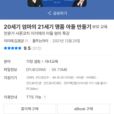
공유하기
20세기 엄마의 21세기 명품 아들 만들기
부모 교육
전문가 샤론코치 이미애의 아들 엄마 특강
이미애
,
김광균
저
물주는아이
2021년 12월 20일
9.5
리뷰 총점
(37건)
분야
가정 살림
>
자녀교육
파일정보
EPUB(DRM)
56.70MB
지원기기
크레마
PC(윈도우 - 4K 모니터 미지원)
아이폰
아이패드
안드로이드폰
안드로이드패드
전자책단말기(저사양 기기 사용 불가)
PC(Mac)
이용안내
TTS 가능
종이책 구매
eBook 구매