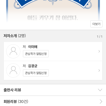
3장. 놓치지 말자, 아들의 멘털 관리
극사춘기가 온다
사춘기, 정상 궤도로 돌리려면
더보기
아들에게 매너를 가르치자
저자소개
(2명)
감정도 교육이 필요하다
1
/
1
친구와의 경쟁에 힘들어한다면
저 :
이미애
[브루스킴 인터뷰 - 인간관계 편]
이동
관심작가 알림신청
4장. 아들의 성에 다가가기
저 :
김광균
이동
성(sex+gender)교육의 필요성
관심작가 알림신청
남자아이에게 알려 줘야 할 것들
아들의 방을 노크하는 엄마
출판사 리뷰
출판사 리뷰 보이기/감추기
아들 양육엔 아빠가 필요해
회원리뷰
(30건)
회원리뷰 이동