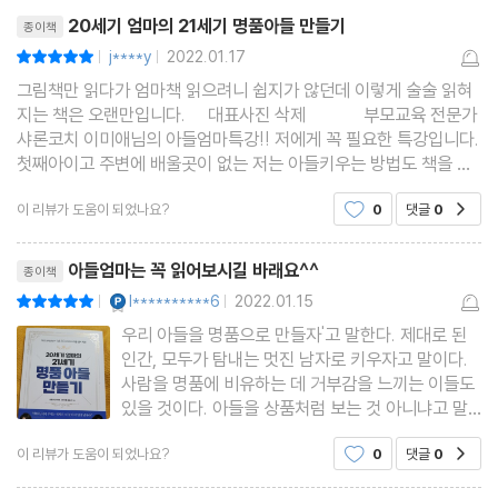
리뷰제목
고? 이런 느낌을 받았던 독
20세기 엄마의 21세기 명품아들 만들기
종이책
7장. 아들아, 진짜 공부를 해라
j****y
2022.01.17
평점10점
|
|
글로벌 인재를 꿈꾸다
그림책만 읽다가 엄마책 읽으려니 쉽지가 않던데 이렇게 술술 읽혀
꿈에 날개를 달아 주는 영어
지는 책은 오랜만입니다. 대표사진 삭제 부모교육 전문가
샤론코치 이미애님의 아들엄마특강!! 저에게 꼭 필요한 특강입니다.
[브루스킴 인터뷰 - 영어 편]
첫째아이고 주변에 배울곳이 없는 저는 아들키우는 방법도 책을 통
풍요로운 삶을 만드는 독서
해 알아갑니다. 아들을 키워 낸 엄마로서, 경험 많은 부모 교육
[브루스킴 인터뷰 - 독서 편]
이 리뷰가 도움이 되었나요?
0
댓글
0
공감
친할수록 이득인 수학
리뷰제목
아들엄마는 꼭 읽어보시길 바래요^^
종이책
안목을 높여 주는 예술
YES마니아 : 플래티넘
l**********6
2022.01.15
평점10점
|
|
우리 아들을 명품으로 만들자'고 말한다. 제대로 된
3부_ 명품 아들의 완성
인간, 모두가 탐내는 멋진 남자로 키우자고 말이다.
사람을 명품에 비유하는 데 거부감을 느끼는 이들도
있을 것이다. 아들을 상품처럼 보는 것 아니냐고 말
8장. 디테일이 명품을 만든다
이다. 그러나 이 말속에는 사람은 변화한다는 강한
돈의 소중함을 아는 남자로
이 리뷰가 도움이 되었나요?
0
댓글
0
공감
믿음이 담겨 있다.명품은 그냥 만들어지지 않는다.
아들의 미래 자본금을 준비하라
많은 사람들의 시간과 노력, 기술과 노하우를 통해
리뷰제목