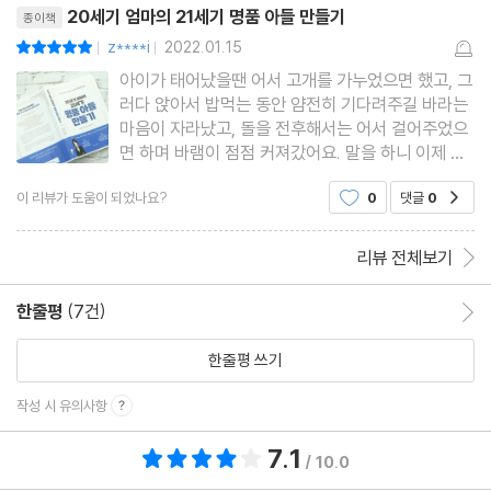
만들어진다. 그 가치를
좋은 소비를 가르쳐라
20세기 엄마의 21세기 명품 아들 만들기
종이책
시간 관리를 잘하는 남자로
z****i
2022.01.15
평점10점
|
|
코로나, 위기가 아닌 기회로
아이가 태어났을땐 어서 고개를 가누었으면 했고, 그
러다 앉아서 밥먹는 동안 얌전히 기다려주길 바라는
외모를 관리할 줄 아는 남자로
마음이 자라났고, 돌을 전후해서는 어서 걸어주었으
면 하며 바램이 점점 커져갔어요. 말을 하니 이제 스
9장. 자기 주도 학습에서 자기 주도 인생으로
스로 책을 읽었으면 했고, 학교를 들어가니 이제 정
이 리뷰가 도움이 되었나요?
0
댓글
0
공감
말 혼자서 스스로 할 수 있는 일을 더 많이 바라게 되
원하는 대학에 합격하면 부모의 일이 끝날까?
네요. 아이가 성장할 수록 이런 바램은 점점 더 커지
군대는 무덤이 아니다, 새로운 인맥이다
고 하나 둘
리뷰 전체보기
원하는 것을 선택할 수 있는 인재로 키워라
한줄평
(7건)
한줄평 이동
에필로그
한줄평 쓰기
작성 시 유의사항
7.1
총 평점 7.1점
/ 10.0