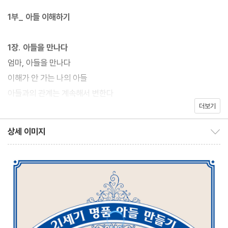
어 주었다면, 이번에는 아들을 키워 낸 엄마로서, 경험 많은 부모 교
1부_ 아들 이해하기
육 전문가로서 느낀 ‘아들 교육’에 대한 자신의 생각을 전한다.
1장. 아들을 만나다
저자는 엄마들에게 자주 ‘우리 아들을 명품으로 만들자’고 말한다.
엄마, 아들을 만나다
제대로 된 인간, 모두가 탐내는 멋진 남자로 키우자고 말이다. 명품
이해가 안 가는 나의 아들
은 그냥 만들어지지 않는다. 많은 사람의 시간과 노력, 기술과 노하
아들과의 관계는 계속해서 변한다
우를 통해 만들어진다. 그 가치를 알아보는 사람은 명품이 만들어지
더보기
취미를 알면 아들이 보인다
는 과정을 신뢰한다. 명품 아들 역시 거저 되는 것이 아니다. 수많은
상세 이미지
사람의 힘으로 완성되는 것이다. 그중에서도 엄마의 역할이 가장 중
상세 이미지 보이기/감추기
2장. 아들과 대화하기
요하다. 그래서 준비한 아들 엄마 특강! 책을 덮는 순간, 막연하게만
아들과의 대화에도 골든타임이 있다
느껴지던 명품 아들에 대한 스케치가 머릿속에 그려질 것이다.
흥분한 아이와 대화하는 법
크로스 체크가 필요해
때로는 아들의 허풍을 응원하자
아들의 변명과 거짓말