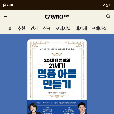
라운지
홈
추천
인기
신규
오리지널
내서재
크레마샵