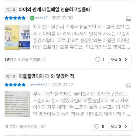
2부_ 21세기 아들이 꼭 알아야 할 것
리뷰제목
아이와 관계 매일매일 연습하고싶을때!
종이책
YES마니아 : 로얄
s****1
2021.12.30
평점10점
|
|
5장. 요즘 아이, 요즘 디지털
재치있는 말솜씨 속에서 현실적인 자녀교육 조언 그
스마트폰, 꼭 사 줘야 하나요?
리고 아이를 다 키우고나서도 멋지게 사시는 모습에
스마트한 사용법 알려 주기
존경스럽다. 코로나19로 현장강의는 아쉽긴 하지만
대신 오프라인으로 유튜브 , 인스타라방도 챙겨도 보
엄마가 지켜야 할 디지털 기기 사용법
는 편이다. 유아기에는 어떻게 키우면되는지에 대한
SNS, 포장 속에 가려진 진실을 보자
1명
이 이 리뷰를 추천합니다.
1
댓글
0
공감
조언들을 되내이며 워밍업을 해왔다. 드디어 내년이
우리 아들 디지털 역량 키우기
면 나도 초등학부모가 된다. 이제 본격적인 학교 사
리뷰제목
회생활에 들어가는
아들둘맘이라 더 와 닿았던 책
종이책
6장. 땀 흘려 운동하라
s******7
2022.01.27
평점10점
|
|
우등생이 되려면 운동은 필수
부모교육책을 한때는 좋아했지만 뭔가 뜬구름잡는
느낌이라 읽지 않았다헌데 아들둘맘이다 보니 자꾸
운동의 시작은 놀이터에서
아이와 자꾸 삐걱대는 느낌이 들어 샤론코치의 신간
소통형 인재를 만드는 팀 스포츠
인 명품아들 만들기 책을 별 기대없이 읽어보게 되었
다장성한 명품 아들이 있어서 그런지 임신했을때 부
건강하고 행복한 삶, 운동이 답이다
이 리뷰가 도움이 되었나요?
0
댓글
0
공감
터 성인이 된 아들의 모습을 쭉 훑어주어 많은 도움
[브루스킴 인터뷰 - 운동 편]
이 되었다실컷 책을 다 읽었는데 그래서 뭐 어쩌라