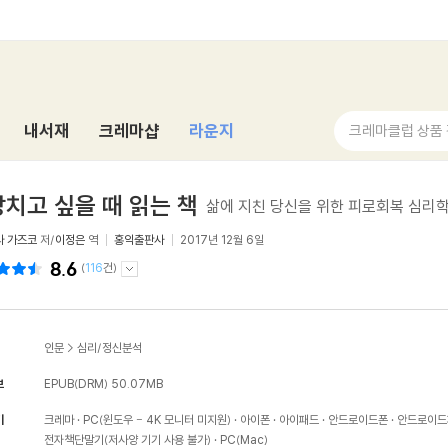
내서재
크레마샵
라운지
크레마클럽 상품
치고 싶을 때 읽는 책
삶에 지친 당신을 위한 피로회복 심리
라 가즈코
저/
이정은
역
홍익출판사
2017년 12월 6일
8.6
(
116
건)
인문
>
심리/정신분석
보
EPUB(DRM)
50.07MB
기
크레마
PC(윈도우 - 4K 모니터 미지원)
아이폰
아이패드
안드로이드폰
안드로이드
전자책단말기(저사양 기기 사용 불가)
PC(Mac)