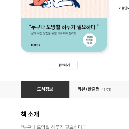
이용안
공유하기
도망치고 싶을 때 읽는 책
도서정보
리뷰/한줄평
(45/
71
)
책 소개
“누구나 도망칠 하루가 필요하다.”