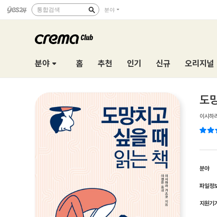
통합검색
분야
분야
홈
추천
인기
신규
오리지널
도망
이시하
분야
파일정
지원기