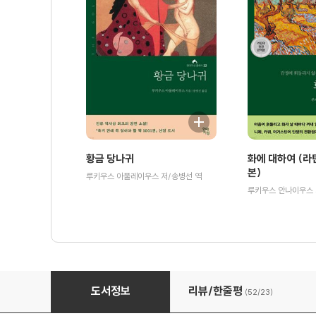
황금 당나귀
화에 대하여 (라
본)
루키우스 아풀레이우스 저/송병선 역
십팔사략
도서정보
리뷰/한줄평
(52/
23
)