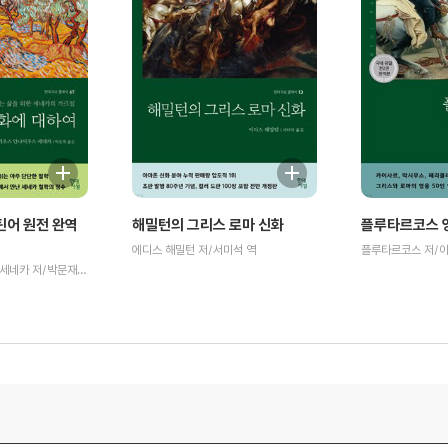
틴어 원전 완역
해밀턴의 그리스 로마 신화
플루타르코스 영
에디스 해밀턴 저/서미석 역
플루타르코스 저/이
루키우스 안나이우스 세네카 저/박문재 역