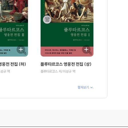
웅전 전집 (하)
플루타르코스 영웅전 전집 (상)
성규 역
플루타르코스 저/이성규 역
펼쳐보기