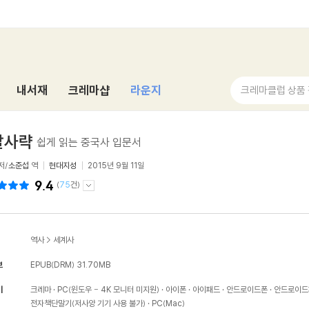
내서재
크레마샵
라운지
크레마클럽 상품
팔사략
쉽게 읽는 중국사 입문서
저/
소준섭
역
현대지성
2015년 9월 11일
9.4
(
75
건)
역사
>
세계사
보
EPUB(DRM)
31.70MB
기
크레마
PC(윈도우 - 4K 모니터 미지원)
아이폰
아이패드
안드로이드폰
안드로이드
전자책단말기(저사양 기기 사용 불가)
PC(Mac)