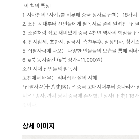
[이 책의 특징]
1. 사마천의 『사기』를 비롯해 중국 정사로 꼽히는 18가
2. 조선 시대부터 선인들에게 필독서로 널리 알려진 『십
3. 소설처럼 쉽고 재미있게 중국 4천년 역사의 핵심을 접
4. 진시황제, 초한지, 삼국지, 측천무후, 삼장법사, 칭
5. 십팔사략에 나오는 다양한 인물들의 모습을 통해 리더십
6. e북 동시출간 (e북 정가=11,000원)
조선 시대 선인들의 필독서!
고전에서 배우는 리더십과 삶의 지혜
『십팔사략(十八史略)』은 중국 고대시대부터 송나라가 멸
지은 『송사』까지 당시 중국에 존재했던 정사(正史) 18
것이다.
『십팔사략』은 우리나라에서 조선 시대 때부터 선비들에게 
오늘 『십팔사략』을 이렇게 소개하는 것은 인간들의 치열
상세 이미지
시정 잡배에 이르기까지 모든 다양한 인간들의 지혜와 삶의