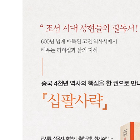
중국 4천 년 역사의 핵심을 한 권으로 만나다.
『십팔사략』에는 진시황제, 초한지(항우와 유방), 삼국지
있다. 이 외에도 책에는 수많은 리더, 의인, 악인, 충신
배울 수 있다.
그간 『십팔사략』은 우리나라에 그다지 많이 소개되지 
현시대에 맞지 않고 딱딱하기만 하여 일반 독자들이 읽기
엮었다.
십팔사략은 연대순으로 사실만을 딱딱하게 나열한 역사책이
적합한