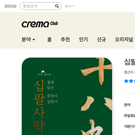
통합검색
분야
분야
홈
추천
인기
신규
오리지널
십
증선지
분야
파일정
지원기