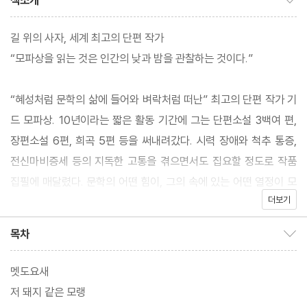
책소개
길 위의 사자, 세계 최고의 단편 작가
“모파상을 읽는 것은 인간의 낮과 밤을 관찰하는 것이다.”
“혜성처럼 문학의 삶에 들어와 벼락처럼 떠난” 최고의 단편 작가 기
드 모파상. 10년이라는 짧은 활동 기간에 그는 단편소설 3백여 편,
장편소설 6편, 희곡 5편 등을 써내려갔다. 시력 장애와 척추 통증,
전신마비증세 등의 지독한 고통을 겪으면서도 집요할 정도로 작품
집필에 매달렸다. 문학의 어떤 힘이, 그의 속에 있는 어떤 열정이 모
더보기
파상으로 하여금 계속 쓰게 만들었을까.
“길 위의 사자!” 심리적 사실주의의 대표 작가 헨리 제임스는 모파
목차
목차 보이기/감추기
상을 길목에 버티고 선 사자 같은 존재에 비유했다. 같은 길을 걸으
려는 이들은 모파상을 피해 돌아가거나 다른 길로 갈 수밖에 없다는
멧도요새
것이다. 언어학자 샤를 브뤼노는 “모파상의 언어는 ‘시간에 구애받
저 돼지 같은 모랭
지 않는 언어, 오늘의 언어이자 내일의 언어’이며, 그것이 그의 작품