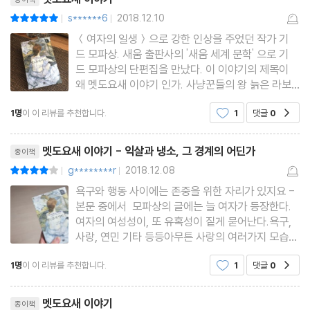
s******6
2018.12.10
평점10점
|
|
＜여자의 일생＞으로 강한 인상을 주었던 작가 기
드 모파상. 새움 출판사의 '새움 세계 문학' 으로 기
드 모파상의 단편집을 만났다. 이 이야기의 제목이
왜 멧도요새 이야기 인가. 사냥꾼들의 왕 늙은 라보
남작은 다리에 온 마비로 더이상 밖에 나가 사냥할
1명
이 이 리뷰를 추천합니다.
1
댓글
0
공감
수 없게되었다. 그는 창가에 앉아 겨우 비둘기나 쏠
수 있었지만 해가 좋은날엔 현관앞으로 널찍한 의자
리뷰제목
에 눕다시피 앉아 하인
멧도요새 이야기 - 익살과 냉소, 그 경계의 어딘가
종이책
g********r
2018.12.08
평점8점
|
|
욕구와 행동 사이에는 존중을 위한 자리가 있지요 -
본문 중에서 모파상의 글에는 늘 여자가 등장한다.
여자의 여성성이, 또 유혹성이 짙게 묻어난다.욕구,
사랑, 연민 기타 등등아무튼 사랑의 여러가지 모습이
다양하게 등장하는데그것이 불편하거나 묘한 느낌이
1명
이 이 리뷰를 추천합니다.
1
댓글
0
공감
아니라그냥 당연한 사람사는 이야기처럼 들려 신기
해진다. 언제인가 모파상의 단편을 읽고 생각이 많
리뷰제목
았던 날이 있다.개인
멧도요새 이야기
종이책