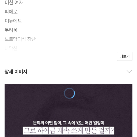
미친 여자
이 늙지 않는 이유이다.”라고 모파상을 평가했으며, 콩쿠르문학상
피에로
수상 작가인 로제 베르셀은 “거의 병적이다 싶을 정도로 놀라운 감
미뉴에트
수성을 타고나서 본능적으로 삶의 세밀한 디테일을 발견해 내는 경
두려움
이로운 예술가, 군더더기 하나 없이 본질만 남은 모파상의 문체는 시
노르망디식 장난
간에 부식되지 않는다.”고 말했다.
나막신
작품을 읽어 보면 모파상에 대한 이런 평들이 과연 과장된 것이 아님
더보기
의자 고치는 여자
을 깨닫게 된다. 그만큼 모파상의 필력은 실로 엄청나다. 백 년이 훌
바다에서
상세 이미지
쩍 지났지만, 시대적 거리감이 전혀 느껴지지 않을 만큼 문체는 세련
상세 이미지 보이기/감추기
노르망디 사람
되고 내용은 신선하게 다가온다. 그 당시에 이런 이야기가 탄생했다
유언장
는 게 놀라울 정도. 모파상 작품에는 ‘막장 드라마’라고 볼 수 있을
들에서
만한 요소들이 많이 등장하지만, 그것을 클래식하고 우아하게, 낭만
닭이 울었다
적으로 소설 속에 녹여 써내려갔다.
어느 아들
‘책이란 무릇, 우리 안에 있는 꽁꽁 얼어버린 바다를 깨트려 버리는
성 앙투안
도끼가 아니면 안 되는 것’이라는 카프카의 말처럼, 놀라운 반전과
발터 슈나프스의 모험
통찰로 많은 독자들의 뒤통수를 때리며 삶의 진실을 보여준 작가 ‘모