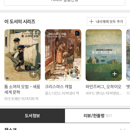
이 도서의 시리즈
내서재에 모두 추가
톰 소여의 모험 - 새움
크리스마스 캐럴
와인즈버그, 오하이오
멧
세계 문학
찰스 디킨스 저/박경서 역
셔우드 앤더슨 저/박영원
기
역
마크 트웨인 저/여지희 역
도서정보
리뷰/한줄평
12/1
책소개 보이기/감추기