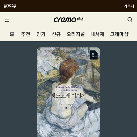
라운지
홈
추천
인기
신규
오리지널
내서재
크레마샵