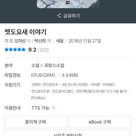
공유하기
멧도요새 이야기
기 드 모파상
저 /
백선희
역
새움
2018년 11월 27일
9.2
리뷰 총점
(13건)
분야
소설
>
프랑스소설
파일정보
EPUB(DRM)
4.64MB
지원기기
크레마
PC(윈도우 - 4K 모니터 미지원)
아이폰
아이패드
안드로이드폰
안드로이드패드
전자책단말기(저사양 기기 사용 불가)
PC(Mac)
이용안내
TTS 가능
종이책 구매
eBook 구매
시리즈 알림신청