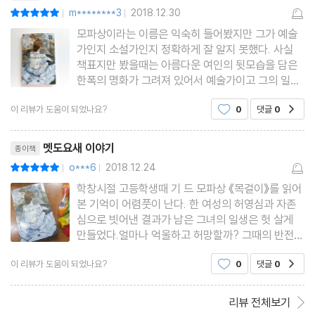
m********3
2018.12.30
평점10점
|
|
모파상이라는 이름은 익숙히 들어봤지만 그가 예술
가인지 소설가인지 정확하게 잘 알지 못했다. 사실
책표지만 봤을때는 아름다운 여인의 뒷모습을 담은
한폭의 명화가 그려져 있어서 예술가이고 그의 일생
을 조명한 책인가보다 라고 생각했지만 보기좋게 빗
이 리뷰가 도움이 되었나요?
0
댓글
0
공감
나가고, 프랑스를 대표하는 작가라는 사실을 알게 되
었다. 책 읽기 전에 모파상에 대해 검색을 해봤는데
리뷰제목
＜목걸이＞라는 작품이
멧도요새 이야기
종이책
o***6
2018.12.24
평점10점
|
|
학창시절 고등학생때 기 드 모파상 《목걸이》를 읽어
본 기억이 어렴풋이 난다. 한 여성의 허영심과 자존
심으로 빗어낸 결과가 남은 그녀의 일생은 헛 살게
만들었다.얼마나 억울하고 허망할까? 그때의 반전의
충격을 안고 모파상의 단편집을 만난다."모파상을 읽
이 리뷰가 도움이 되었나요?
0
댓글
0
공감
는 것은 인간의 낮과 밤을 관찰하는 것이다."《멧도요
새 이야기》는 모파상이 태어난 노르망디 지역에 사
는 이웃들의 이야
리뷰 전체보기