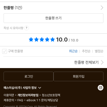
한줄평
(1건)
한줄평 이동
한줄평 쓰기
작성 시 유의사항
10.0
총 평점 10.0점
/ 10.0
구매 한줄평
최근순
추천순
별점순
한줄평 전체보기
로그인
회원가입
예스이십사(주) 사업자 정보
이용약관
개인정보처리방침
청소년보호정책
제휴문의
FAQ
eBook 1:1 문의/채팅상담
Copyright © YES24 Corp. All Rights Reserved.