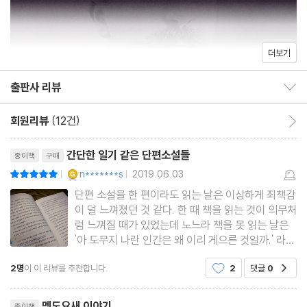
비곗덩어리
파상’. 그의 작품을 재미있게 읽은 독자라면 『멧도요새 이야기』를 통
해 모파상의 예리한 눈 속에 빠져보아도 좋을 것이다.
역자의 말
더보기
기 드 모파상 연보
출판사 리뷰
출판사 리뷰 보이기/감추기
회원리뷰
(12건)
회원리뷰 이동
리뷰제목
간단한 일기 같은 단편소설들
종이책
구매
YES마니아 : 골드
n*******s
2019.06.03
평점10점
|
|
단편 소설을 한 편이라도 읽는 날은 이상하게 죄책감
이 덜 느껴졌던 것 같다. 한 때 책을 읽는 것이 의무처
럼 느껴질 때가 있었는데 노느라 책을 못 읽는 날은
'아 도무지 나란 인간은 왜 이리 게으른 것일까.' 라고
생각하며 괴로웠었다. 그래서 안톤체홉이라던가 에
2명
이 이 리뷰를 추천합니다.
2
댓글
0
공감
드가 앨런 포 등의 작가들이 쓴 단편 소설을 하나라
도 읽고 자려고 했었다. 하지만 그런 부담감과 죄책
리뷰제목
감은 오히려 활자
멧도요새 이야기
종이책