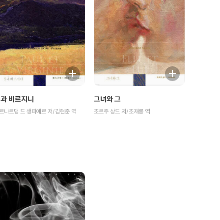
과 비르지니
그녀와 그
르나르댕 드 생피에르 저/김현준 역
조르주 상드 저/조재룡 역