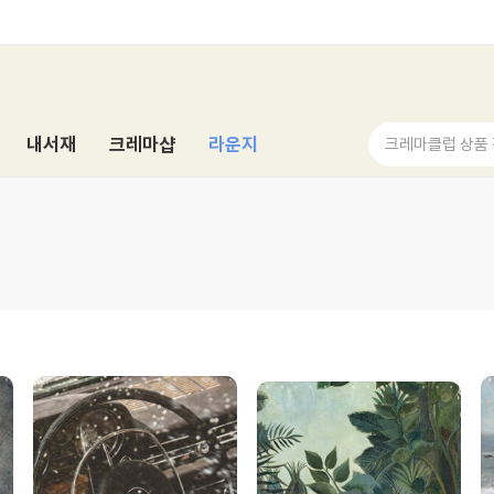
내서재
크레마샵
라운지
크레마클럽 상품