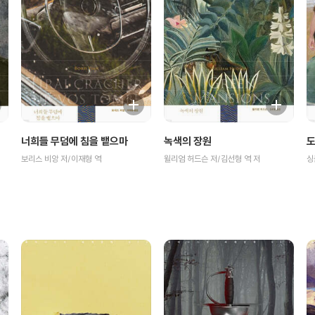
너희들 무덤에 침을 뱉으마
녹색의 장원
보리스 비앙 저/이재형 역
윌리엄 허드슨 저/김선형 역 저
싱