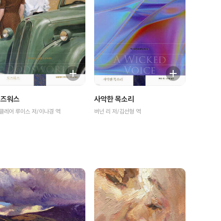
도즈워스
사악한 목소리
클레어 루이스 저/이나경 역
버넌 리 저/김선형 역