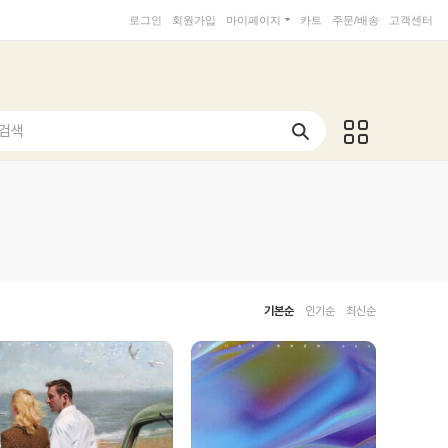
로그인
회원가입
마이페이지
카트
주문/배송
고객센터
 검색
기본순
인기순
최신순