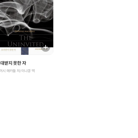
대받지 못한 자
러시 매카들 저/이나경 역