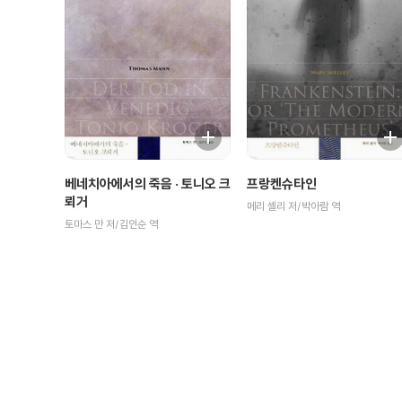
베네치아에서의 죽음 · 토니오 크
프랑켄슈타인
뢰거
메리 셸리 저/박아람 역
토마스 만 저/김인순 역