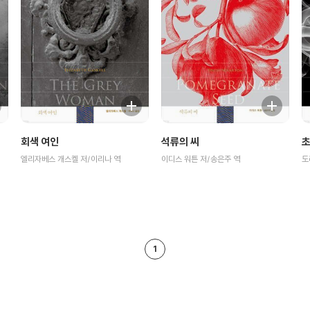
회색 여인
석류의 씨
초
엘리자베스 개스켈 저/이리나 역
이디스 워튼 저/송은주 역
도
1