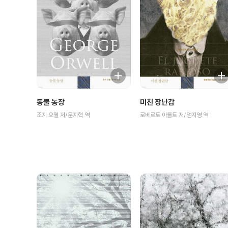
동물 농장
미친 장난감
조지 오웰 저/문지혁 역
로베르토 아를트 저/엄지영 역