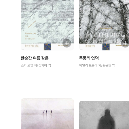
한순간 여름 같은
폭풍의 언덕
조지 오웰 저/심지아 역
에밀리 브론테 저/황유원 역