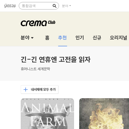
통합검색
분야
분야
홈
추천
인기
신규
오리지널
긴-긴 연휴엔 고전을 읽자
휴머니스트 세계문학
내서재에 모두 추가