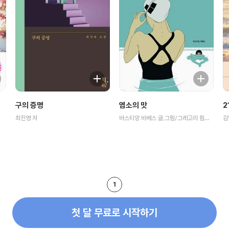
구의 증명
염소의 맛
2
최진영 저
바스티앙 비베스 글,그림/그레고리 림펜스,이혜정 공역
김
1
첫 달 무료로 시작하기