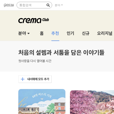
통합검색
분야
분야
홈
추천
인기
신규
오리지널
처음의 설렘과 서툼을 담은 이야기들
첫사랑을 다시 열어볼 시간
내서재에 모두 추가