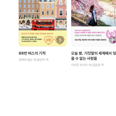
88번 버스의 기적
오늘 밤, 거짓말의 세계에서 잊
을 수 없는 사랑을
프레야 샘슨 저/윤선미 역
이치조 미사키 저/김윤경 역