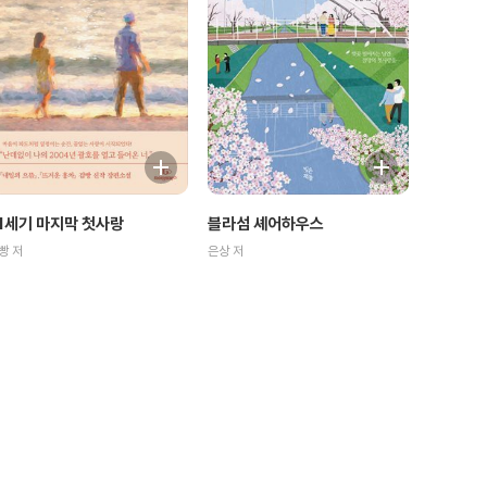
1세기 마지막 첫사랑
블라섬 셰어하우스
빵 저
은상 저