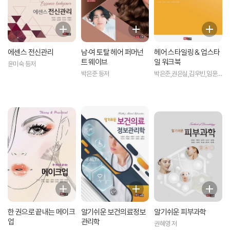
에센스 전신관리
남·여 토탈 헤어 퍼머넌
헤어 스타일링 & 업스타
트 웨이브
일 워크북
윤미숙 등저
박은준 등저
박은준,권은실,김우빈,임윤
경,임지현 공저
한 권으로 끝내는 메이크
알기쉬운 보건의료정보
알기쉬운 피부과학
업
관리학
권혜영 저