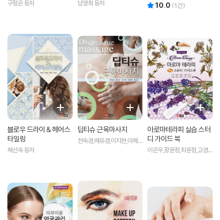
구정은 등저
남영희 등저
10.0
리뷰 총점
(
1
건)
블로우 드라이 & 헤어스
딥티슈 근육마사지
아로마테라피 실습 스터
타일링
디 가이드 북
전숙경,배유경,이지현,이해
영,최성임 공저
채선숙 등저
이은우,장윤정,최윤정,고경
륜,김경연,김선희,김정숙,김
현주,박주아,오수정 공저