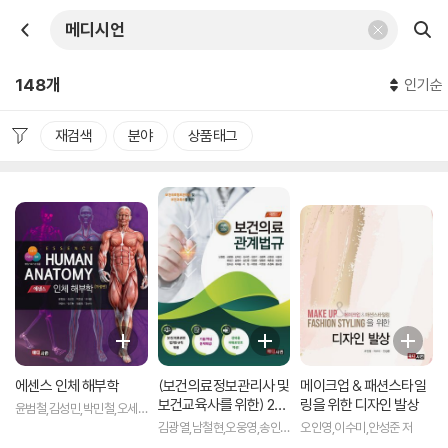
148개
인기순
재검색
분야
상품태그
에센스 인체 해부학
(보건의료정보관리사 및
메이크업 & 패션스타일
보건교육사를 위한) 202
링을 위한 디자인 발상
윤범철,김성민,박민철,오세
5~2026 보건의료 관계
준,이영미,임국환,임동영,정
김광열,남철현,오웅영,송인
오인영,이수미,안성준 저
법규
한석 공저
명,김현경,김미란,이현경,임