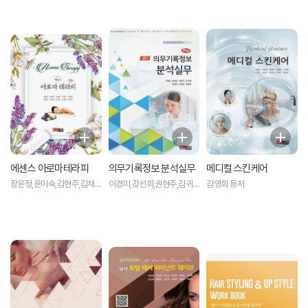
유성,안중현,나용태 저
에센스 아로마테라피
의무기록정보 분석실무
메디컬 스킨케어
장윤정,윤미숙,김현주,김채
이경미,강선희,권현주,김귀
김영희 등저
희,이은우,최윤정,김현정,김
현,남영희,이혜승,홍경란 공
은숙,김윤정,김선희 등저
저