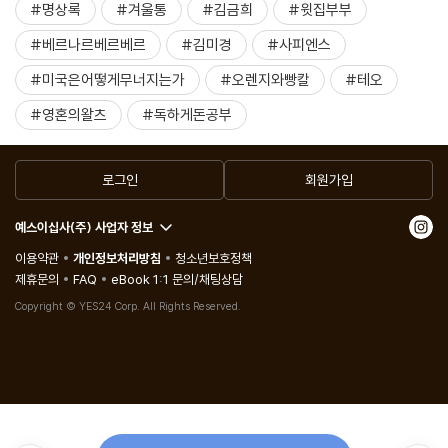
#명상록
#겨울통
#김금희
#윗집부부
#베르나르베르베르
#김미경
#사피엔스
#미국은어떻게무너지는가
#오렌지와빵칼
#테오
#영혼의왈츠
#독하게돈공부
로그인
회원가입
예스이십사(주) 사업자 정보
이용약관
개인정보처리방침
청소년보호정책
제휴문의
FAQ
eBook 1:1 문의/채팅상담
Copyright © YES24 Corp. All Rights Reserved.