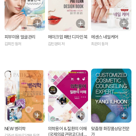
피부미용 얼굴관리
메이크업 패턴 디자인 북
에센스 네일케어
김희진 등저
김민경외 저
최은미 등저
NEW 병리학
의학용어 & 질환의 이해
맞춤형 화장품상담전문
(국제의료관광코디네이
가
김주성 등저/김경완 등역