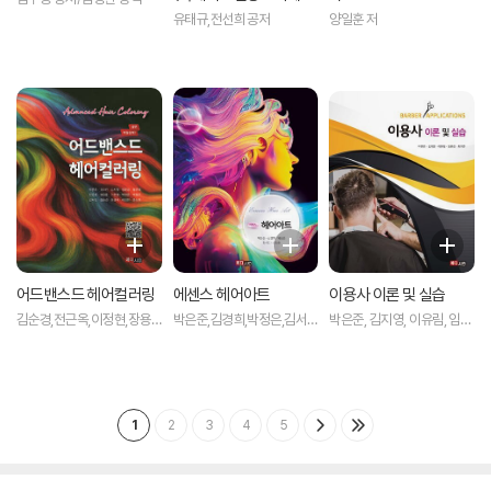
터5)
유태규,전선희 공저
양일훈 저
어드밴스드 헤어컬러링
에센스 헤어아트
이용사 이론 및 실습
김순경,전근옥,이정현,장용
박은준,김경희,박정은,김서
박은준, 김지영, 이유림, 임윤
운,문소희,박은준,이선영,박
인,신임순 저
경, 최지연 저
정은,김우빈,박동은 저
1
2
3
4
5