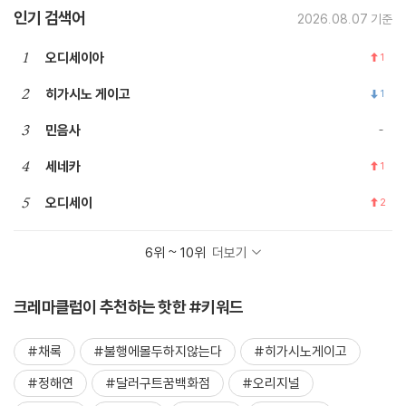
인기 검색어
2026.08.07 기준
1
오디세이아
1
2
히가시노 게이고
1
3
민음사
4
세네카
1
5
오디세이
2
6위 ~ 10위
더보기
크레마클럽이 추천하는 핫한 #키워드
#채록
#불행에몰두하지않는다
#히가시노게이고
#정해연
#달러구트꿈백화점
#오리지널