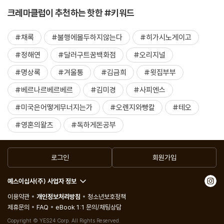
크레마클럽이 추천하는 핫한 #키워드
#채록
#불행에몰두하지않는다
#히가시노게이고
#정해연
#달러구트꿈백화점
#오리지널
#명상록
#겨울통
#김금희
#윗집부부
#베르나르베르베르
#김미경
#사피엔스
#미국은어떻게무너지는가
#오렌지와빵칼
#테오
#영혼의왈츠
#독하게돈공부
로그인
회원가입
예스이십사(주) 사업자 정보
이용약관
개인정보처리방침
청소년보호정책
제휴문의
FAQ
eBook 1:1 문의/채팅상담
Copyright © YES24 Corp. All Rights Reserved.