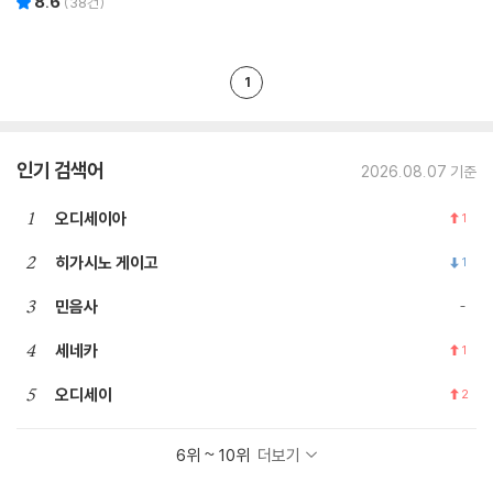
8.6
(
38
건)
1
인기 검색어
2026.08.07 기준
1
오디세이아
1
2
히가시노 게이고
1
3
민음사
4
세네카
1
5
오디세이
2
6위 ~ 10위
더보기