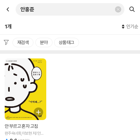
1개
인기순
재검색
분야
상품태그
안 부르고 혼자 고침
완주숙녀회,이보현 저/안홍
준 그림
리뷰 총점