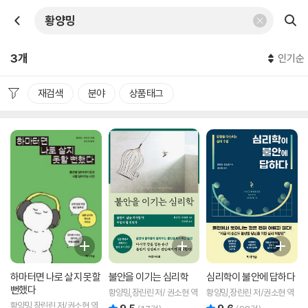
3개
인기순
재검색
분야
상품태그
하마터면 나로 살지 못할
불안을 이기는 심리학
심리학이 불안에 답하다
뻔했다
황양밍,장린린 저/ 권소현 역
황양밍,장린린 저/권소현 역
황양밍,장린린 저/권소현 역
리뷰 총점
리뷰 총점