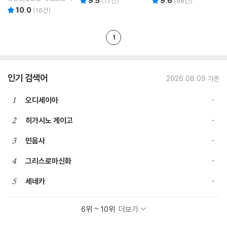
9.5
9.6
(
17
건)
(
98
건)
10.0
리뷰 총점
(
16
건)
1
인기 검색어
2026.08.09 기준
1
오디세이아
2
히가시노 게이고
3
민음사
4
그리스로마신화
5
세네카
6위 ~ 10위
더보기