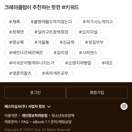
크레마클럽이 추천하는 핫한 #키워드
#채록
#불행에몰두하지않는다
#히가시노게이고
#정해연
#달러구트꿈백화점
#오리지널
#명상록
#겨울통
#김금희
#윗집부부
#베르나르베르베르
#김미경
#사피엔스
#미국은어떻게무너지는가
#오렌지와빵칼
#테오
#영혼의왈츠
#독하게돈공부
로그인
회원가입
예스이십사(주) 사업자 정보
이용약관
개인정보처리방침
청소년보호정책
제휴문의
FAQ
eBook 1:1 문의/채팅상담
Copyright © YES24 Corp. All Rights Reserved.