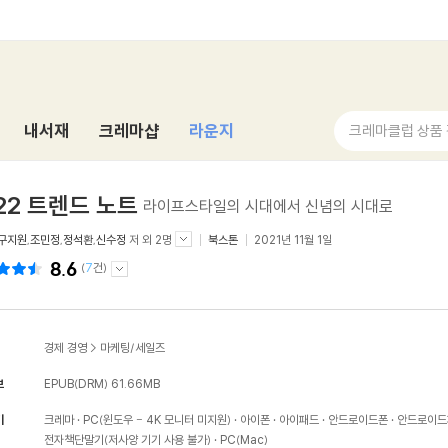
내서재
크레마샵
라운지
크레마클럽 상품
22 트렌드 노트
라이프스타일의 시대에서 신념의 시대로
구지원
,
조민정
,
정석환
,
신수정
저 외 2명
북스톤
2021년 11월 1일
8.6
(
7
건)
경제 경영
>
마케팅/세일즈
보
EPUB(DRM)
61.66MB
기
크레마
PC(윈도우 - 4K 모니터 미지원)
아이폰
아이패드
안드로이드폰
안드로이드
전자책단말기(저사양 기기 사용 불가)
PC(Mac)