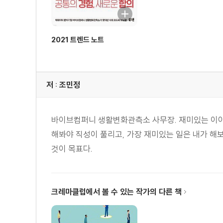
7장 문화의 세대, 문화의 단위로 소통하라
밈을 컨트롤하는 사람이 세상을 컨트롤한다
21세기의 고사성어, ‘밈’
2021 트렌드 노트
문화의 단위, 밈으로 소통하라
밈이 만드는 시세와 차트
꺾이지 않는 추세선을 찾아 #동시대성 #비전
저 : 조민정
마케터를 위한 시사점
8장 미학의 시대, 감수성 전쟁
바이브컴퍼니 생활변화관측소 사무장. 재미있는 이야
브랜드의 레벨이 사라진 자리
해봐야 직성이 풀리고, 가장 재미있는 일은 내가 해
시그니처 : 기억을 장악한다
것이 목표다.
이미지 : ‘각도’의 미학을 배우다
화법 : ‘나’에서 시작해 ‘우리’를 소환한다
화두 : ‘테마’가 있어야 멀리 간다
크레마클럽에서 볼 수 있는 작가의 다른 책
서사 : 잊히지 않는 브랜드가 되기 위하여
마케터를 위한 시사점