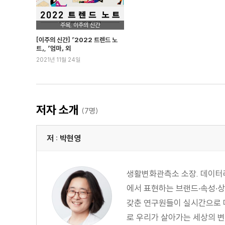
주목, 이주의 신간
1부 세계관의 변화
[이주의 신간] 『2022 트렌드 노
트』, 『엄마』 외
2021년 11월 24일
2장 돈을 모으고 쓰는 새로운 기준
정답사회의 새로운 정답이 된 ‘1억’
평생직장이 아니라 평생수입원
갈아타는 소비, 유지하는 소비
저자 소개
(7명)
지금 가장 쿨한 플렉스, 칠랙스
돈을 말하는 브랜드가 돈을 번다
저 : 박현영
‘직장인’ 페르소나에 ‘20대’를 더하면
마케터를 위한 시사점
생활변화관측소 소장. 데이터라
에서 표현하는 브랜드·속성·상
3장 상상이 현실이 되거나, 현실이 상상이 되거나
갖춘 연구원들이 실시간으로 데
우리가 일상에 ‘판타지’를 받아들이기 시작한 이유
로 우리가 살아가는 세상의 변
현실과 가장 가까운 판타지 : 하이퍼리얼리즘