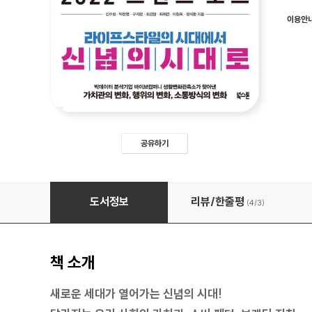
이용안
공유하기
2022 트렌드 노트
도서정보
리뷰/한줄평
(4/
3
)
책 소개
새로운 세대가 열어가는 신념의 시대!