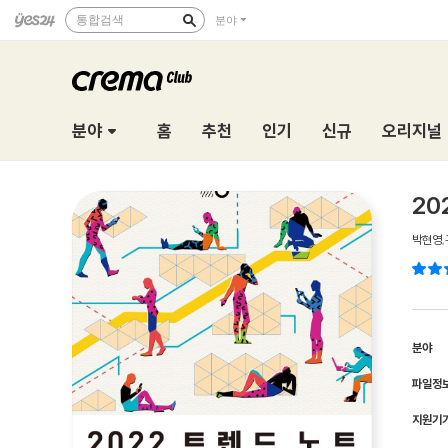
통합검색
분야
분야
홈
추천
인기
신규
오리지널
20
박현영
,
분야
파일정
지원기