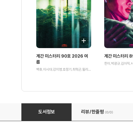
계간 미스터리 90호 2026 여
계간 미스터리 8
름
백휴,이시대,강지영,호정기,최혁곤,윌리엄 마치,박인성,장우석,무경,김소망,박소해 등저
계간 미스터리 (계간) : 봄호 (2022)
도서정보
리뷰/한줄평
(0/
0
)