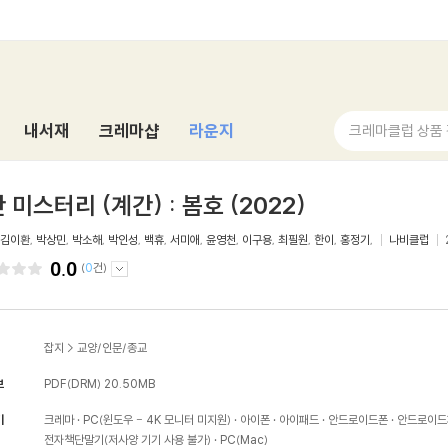
내서재
크레마샵
라운지
크레마클럽 상품
 미스터리 (계간) : 봄호 (2022)
김이환
,
박상민
,
박소해
,
박인성
,
백휴
,
서미애
,
윤영천
,
이구용
,
최필원
,
한이
,
홍정기
,
나비클럽
0.0
(
0
건)
잡지
>
교양/인문/종교
보
PDF(DRM)
20.50MB
기
크레마
PC(윈도우 - 4K 모니터 미지원)
아이폰
아이패드
안드로이드폰
안드로이드
전자책단말기(저사양 기기 사용 불가)
PC(Mac)