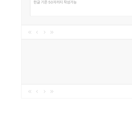
한글 기준 50자까지 작성가능
시작보다 꾸준함이 훨씬 어렵고 또 중요하다. 시대를
기대해본다.
? 윤영천 (howmystery 운영자, 《미스터리 가이드》)
● 특집1. 세계 속의 한국 추리소설
“한류의 다음 물결, 이번엔 장르문학이다”
한국 문학 최초의 해외 번역 출판은 김옥균의 암살자로 잘 알
그로부터 130여 년이 흐른 후, BBC 뉴스는 넷플릭스의 
논평했다. 이제 한국의 문화 산업은 전세계를 같은 시공
이러한 변화에 맞춰 이번 호 《계간 미스터리》에서는 한
이번엔 장르문학이다〉에서 2021년 가을에 프랑스와 벨
소개하기 위해 노력하고 있는 이구용 대표는 〈글로벌 
미스터리가 매혹 시켜야 할 대상은 좁은 국내가 아니라 