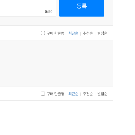
등록
보낸다. 앞으로도 한국 미스터리 작가들의 요람이 되길
0
/50
구매 한줄평
최근순
추천순
별점순
|
|
temps Parfume》이라는 제목으로 번역 출간한 것이다.
실을 언급하며, 이것이 ‘한국 문화 쓰나미’의 최신 물결이라고
구매 한줄평
최근순
추천순
별점순
|
|
째 특집으로 다뤘다. 먼저 서미애는 〈한류의 다음 물결,
전하고 있다. 출판 저작권 에이전트로 한국 문학을 해외에
해외에서 거두고 있는 성과를 사례로 들며, 앞으로 한국