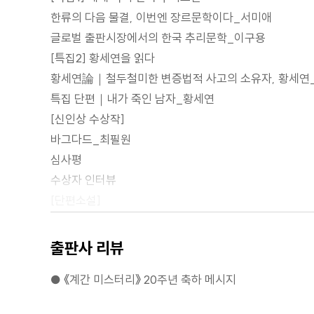
한류의 다음 물결, 이번엔 장르문학이다_서미애
글로벌 출판시장에서의 한국 추리문학_이구용
[특집2] 황세연을 읽다
황세연論｜철두철미한 변증법적 사고의 소유자, 황세연
특집 단편｜내가 죽인 남자_황세연
[신인상 수상작]
바그다드_최필원
심사평
수상자 인터뷰
[단편소설]
무구한 살의_홍정기
겨울이 없는 나라_박소해
출판사 리뷰
무고한 표적_박상민
● 《계간 미스터리》 20주년 축하 메시지
[인터뷰]
드라마 <악의 마음을 읽는 자들> 김미주 기획프로듀서