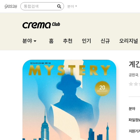
통합검색
분야
분야
홈
추천
인기
신규
오리지널
계간
공원국
,
분야
파일정
지원기