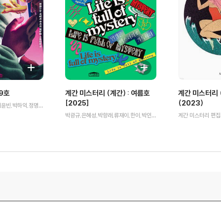
9호
계간 미스터리 (계간) : 여름호
계간 미스터리 (
[2025]
(2023)
한이,박광규,김아직,서윤빈,박하익,정명섭,박인성,무경,김소망,쥬한량,황세연 저
박광규,은혜성,박향래,류재이,한이,박인성,무경,김소망,쥬한량,박소해,황세연,계간 미스터리 편집부 저
계간 미스터리 편집