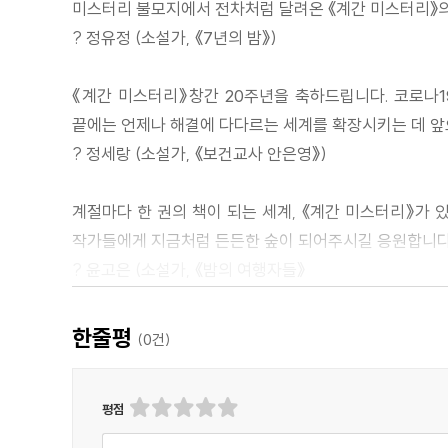
미스터리 불모지에서 전차처럼 달려온 《계간 미스터리》의
[미스터리란 무엇인가③]
? 정유정 (소설가, 《7년의 밤》)
하드보일드와 누와르, 내면의 분투 혹은 ‘후까시’로의 
[신화인류학자가 말하는 이야기의 힘③]
《계간 미스터리》창간 20주년을 축하드립니다. 코로나1
상상력은 무기력을 찍어 넘기는 도끼다_공원국
끝에는 언제나 해결에 다다르는 세계를 확장시키는 데 앞
[에세이]
? 정세랑 (소설가, 《보건교사 안은영》)
일본 미스터리에 등장한 새로운 수식어, ‘특수 설정’_윤
[작가의 방]
계절마다 한 권의 책이 되는 세계, 《계간 미스터리》가
얼마의 고정 수입과 자기만의 방_김이환
작가들에게 지금처럼 든든한 숲이 되어주시길 응원합니다
[리뷰]
? 윤고은 (소설가, 《밤의 여행자들》
신간 리뷰 《계간 미스터리》 편집위원들의 한줄평
‘영국추리작가협회 대거상 번역 추리소설 부문 수상’)
[트릭의 재구성]
긴급수사_황세연
한줄평
(
0
건)
한국 미스터리의 내일을 만들어가는 《계간 미스터리》 2
[2021 겨울호 독자 리뷰]
? 김봉석 (문화평론가, 《하드보일드는 나의 힘》)
평점
그때가…… 아마 여름이었고, 표지는 뭉크의 ‘절규’였을 