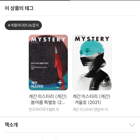
이 상품의 태그
#계절마다만나는잡지
계간 미스터리 (계간)
계간 미스터리 (계간)
: 봄여름 특별호 (202
: 겨울호 (2021)
0)
한국추리작가협회 저
계간 미스터리 편집부 저
책소개
책소개 보이기/감추기