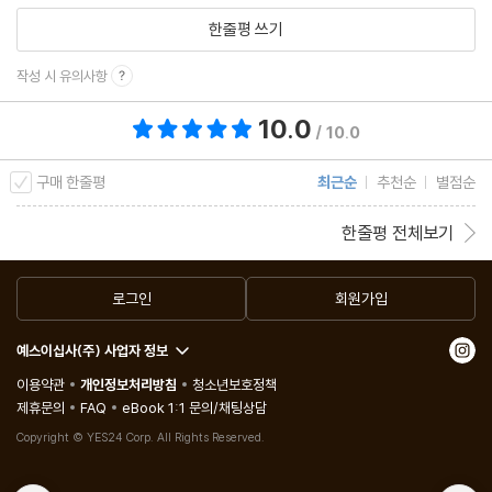
한줄평 쓰기
작성 시 유의사항
10.0
총 평점 10.0점
/ 10.0
구매 한줄평
최근순
추천순
별점순
한줄평 전체보기
로그인
회원가입
예스이십사(주) 사업자 정보
이용약관
개인정보처리방침
청소년보호정책
제휴문의
FAQ
eBook 1:1 문의/채팅상담
Copyright © YES24 Corp. All Rights Reserved.