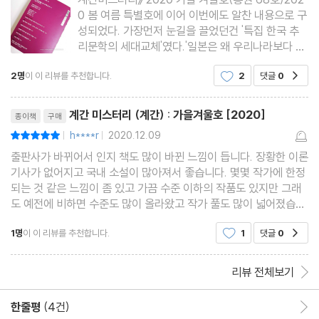
0 봄 여름 특별호에 이어 이번에도 알찬 내용으로 구
어디서 죽이는 아이디어를 찾지? / 한이
성되었다. 가장먼저 눈길을 끌었던건 '특집 한국 추
리문학의 세대교체'였다.'일본은 왜 우리나라보다 추
작가의 방
리소설에 있어서 한발 앞서있는걸까?' 내 머리속엔
2명
이 이 리뷰를 추천합니다.
2
댓글
0
공감
항상 의문부호가 떠 있었다. 이번 특별기고문을 통해
노트북만 있다면 세상 모든 곳이 작업실 / 전건우
그 이유를 조금이나마 알수있게 되어 좋았다.항상 가
리뷰제목
장 궁금한건 신인상을
계간 미스터리 (계간) : 가을겨울호 [2020]
종이책
구매
프로파일링
h****r
2020.12.09
평점10점
|
|
사라진 돈다발 / 황세연
출판사가 바뀌어서 인지 책도 많이 바뀐 느낌이 듭니다. 장황한 이론
기사가 없어지고 국내 소설이 많아져서 좋습니다. 몇몇 작가에 한정
되는 것 같은 느낌이 좀 있고 가끔 수준 이하의 작품도 있지만 그래
2020년을 보내며 - 장르문학 전문출판사 대상 설문조사
도 예전에 비하면 수준도 많이 올라왔고 작가 풀도 많이 넓어졌습니
비대면 시대, 출판은 안녕하십니까?
다. 이번 신인상 작품은 한편은 간결해서 좋았고 다른 한편은 장편으
1명
이 이 리뷰를 추천합니다.
1
댓글
0
공감
로 써야할 것을 단편으로 쓴 것 같아 좀 아쉬
리뷰 전체보기
한줄평
(4건)
한줄평 이동