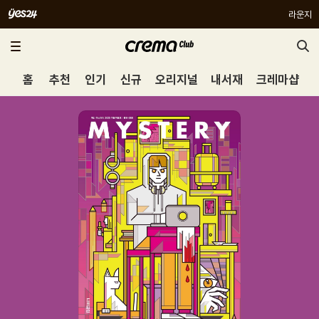
라운지
홈
추천
인기
신규
오리지널
내서재
크레마샵