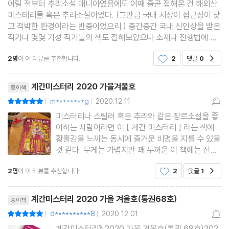
어릴 적부터 추리소설 매니아였음에도 어째 줄곧 접해온 건 해외산
크리스티 여사의 취미 / 조동신
미스테리물 혹은 추리소설이었다. (그만큼 국내 시장이 접근성이 낮
고 척박한 환경이라는 반증이었으리.) 중간중간 국내 신인상을 받은
얼굴 마사지 좋아하는 여자 / 이상우
작가나 몇몇 기성 작가들의 책도 접해보았으나 소재나 진행법에 있
운수 좋은 날 / 반대인
어 생각보다 흥미를 가지지 못해 그 뒤로는 멀어져만 갔던 국산 추리
선생님은 항상 너희 편이야 / 공민철
2명
이 이 리뷰를 추천합니다.
2
댓글
0
공감
물들. 그런데 국내에서 것도 추리협회(라는 존
리뷰제목
계간미스터리 2020 가을겨울호
종이책
추리소설가가 된 철학자
m********g
2020.12.11
평점10점
|
|
사유하는 추리소설가 혹은 추리소설가의 사유 / 백휴
미스터리나 스릴러 혹은 추리와 같은 장르소설을 좋
아하는 사람이라면 이 [ 계간 미스터리 ] 라는 책에
평론
황홀감을 느끼는 동시에 즐거운 비명을 지를 수 있을
것 같다. 무게는 가볍지만 꽤 두꺼운 이 책에는 신인
영토 확장의 모험자들 - 서미애, 송시우, 박하익을 보다 / 오혜진
작가의 등단작품과 더불어 이미 등단을 했지만 아직
2명
이 이 리뷰를 추천합니다.
2
댓글
1
공감
덜 알려진, 그러나 노련한 작가들의 작품들이 동시에
리뷰
실려있다. 그리고 소설 뿐만 아니라, 평론, 리뷰 그리
리뷰제목
고 작가의
치명적 바이러스와의 공존 / 홍정기
계간미스터리 2020 가을 겨울호(통권68호)
종이책
d**********8
2020.12.01
평점10점
|
|
미스터리 쓰는 법
계간미스터리》 2020 가을 겨울호(통권 68호)202