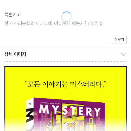
특별기고
한국 추리문학의 세대교체, 어디까지 왔는가? / 정명섭
더보기
인터뷰
한국 추리문학의 신진 고수를 만나다 / 공민철, 박상민, 한새마
상세 이미지
상세 이미지 보이기/감추기
[신인상]
당선작
가나다 살인사건 / 황정은
G선상의 아리아 / 홍선주
심사평
충실한 구성에 탄탄한 문장, 다양한 소재까지