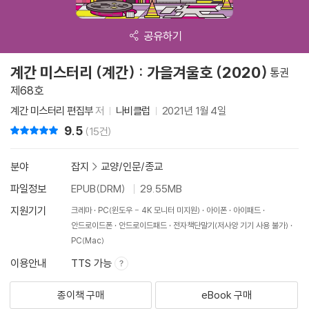
공유하기
계간 미스터리 (계간) : 가을겨울호 (2020)
통권
제68호
계간 미스터리 편집부
저
나비클럽
2021년 1월 4일
9.5
리뷰 총점
(15건)
분야
잡지
>
교양/인문/종교
파일정보
EPUB(DRM)
29.55MB
지원기기
크레마
PC(윈도우 - 4K 모니터 미지원)
아이폰
아이패드
안드로이드폰
안드로이드패드
전자책단말기(저사양 기기 사용 불가)
PC(Mac)
이용안내
TTS 가능
종이책 구매
eBook 구매