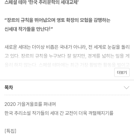
스페셜 테마 ‘한국 추리문학의 세대교체’
“장르의 규칙을 뛰어넘으며 영토 확장의 모험을 감행하는
신세대 작가들을 만난다!”
새로운 세대는 더이상 비좁은 국내가 아니라, 전 세계로 눈길을 돌리
고 있다. 장르의 규칙을 누구보다 잘 알지만, 경계를 넓히는 일을 게
을리 하지 않는다. 스페셜 테마에는 최근 가장 활발한 활동을 벌이고
더보기
있는 젊은 추리소설가 정명섭의 칼럼과 젊은 작가 3인-박상민, 공민
철, 한새마 작가의 인터뷰를 실었다. 추리적 재미와 문학적 기품을
목차
목차 보이기/감추기
유지하면서도, 장르적 외연을 확장하며 취향의 전복을 꿈꾸는 신세
대 작가들을 만날 수 있을 것이다.
2020 가을겨울호를 펴내며
한국 추리소설 작가들의 세대 간 교전이 더욱 격렬해지기를
[특집]