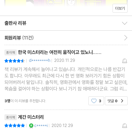
더보기
당선소감
출판사 리뷰
추리소설을 향한 짝사랑, 그리고 동지애 / 황정은
출판사 리뷰 보이기/감추기
사람의 내면을 향하는 이야기꾼으로 / 홍선주
회원리뷰
(11건)
회원리뷰 이동
리뷰제목
중편소설
한국 미스터리는 여전히 움직이고 있노니......
종이책
내일의 별빛 / 공민철
d********h
2020.11.29
평점9점
|
|
책 리뷰가 계속해서 늘어나고 있습니다. 개인적으로는 나름 반갑기
도 합니다. 아무래도 최근에 다시 한 번 영화 보러가기 힘든 상황이
단편소설
되어버려서 말입니다. 솔직히, 영화관에서 영화를 정말 보고 싶은데,
특별 할인 / 장우석
목숨을 걸어야 하는 상황이다 보니 가기 참 애매하더군요. 그럼 리뷰
약육강식 / 홍성호
시작합니다. 미스터리 소설의 역사는 생각보다 오래 되었습니다. 굉
3명
이 이 리뷰를 추천합니다.
3
댓글
0
공감
장히 다양한 소설들이 나왔고, 이미 과거에
어떤 자살 / 한새마
리뷰제목
계간 미스터리
종이책
초단편소설
YES마니아 : 로얄
c*****i
2020.12.29
평점10점
|
|
고백 / 정가일