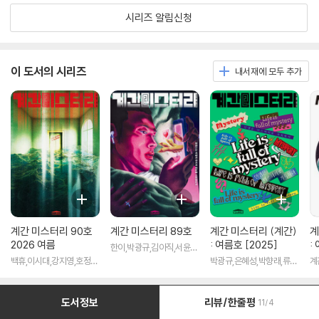
시리즈 알림신청
이 도서의 시리즈
내서재에 모두 추가
계간 미스터리 90호
계간 미스터리 89호
계간 미스터리 (계간)
계
2026 여름
: 여름호 [2025]
:
한이,박광규,김아직,서윤
빈,박하익,정명섭,박인성,
백휴,이시대,강지영,호정
박광규,은혜성,박향래,류재
계
무경,김소망,쥬한량,황세연
기,최혁곤,윌리엄 마치,박
이,한이,박인성,무경,김소
저
저
인성,장우석,무경,김소망,
망,쥬한량,박소해,황세연,
박소해 등저
계간 미스터리 편집부 저
도서정보
리뷰/한줄평
11/4