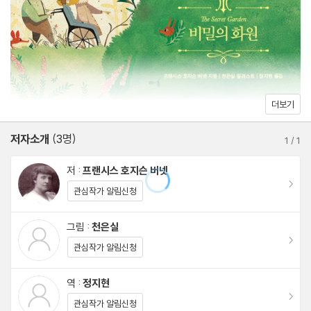
16 “난 그렇게 못 해!” …250
17 성깔 부리기 …263
18 “꾸물거릴 시간 읎어!” …276
19 “봄이 왔어!” …290
20 “난 영원히 살 거야!” …312
더보기
21 벤 할아버지 …327
저자소개
(3명)
22 해가 질 때 …346
1
/
1
23 마법이 시작되다 …356
저 :
프랜시스 호지슨 버넷
24 연극 놀이 …377
이동
관심작가 알림신청
25 젖혀진 커튼 …395
26 “엄니가 오셨어!” …408
그림 :
천은실
이동
27 비밀의 뜰에서 …423
관심작가 알림신청
역 :
정지현
이동
관심작가 알림신청