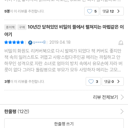
는 걸 보면 말이다. 그런 아이가 ＜비밀의 화원＞은 어서 읽
5명
이 이 리뷰를 추천합니다.
5
댓글
12
공감
리뷰제목
10년간 닫혀있던 비밀의 뜰에서 펼쳐지는 마법같은 이
종이책
구매
야기
YES마니아 : 플래티넘
s****8
2019.04.18
평점10점
|
|
비밀의 화원도 리커버북으로 다시 발매가 되었다 책 커버도 좋지만
책 속의 일러스트도 귀엽고 사랑스럽다주인공 메리는 까칠하고 안
하무인 성격으로 자란 소녀로 엄마의 방치 속에서 유모손에 자라 버
릇이 없다 그러다 돌림병으로 부모가 모두 사망하자 메리는 고모부
가 있는 요크셔로 오게 되고 그곳에서 메리는 사촌인 콜린을 만나게
3명
이 이 리뷰를 추천합니다.
3
댓글
0
공감
된다 콜린은 메리와 마찬가지로 성격이 까칠하다
리뷰 전체보기
한줄평
(12건)
한줄평 이동
한줄평 쓰기