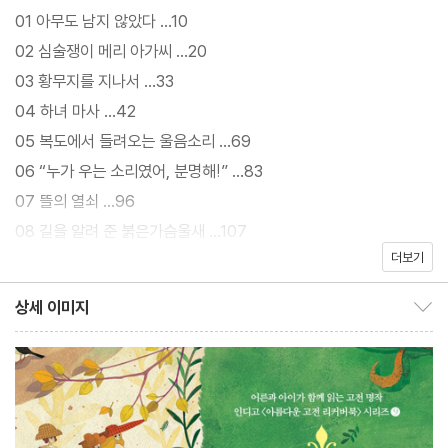
느낄 수 있어 독자들에게 최고의 선물이 될 것이다.
01 아무도 남지 않았다 …10
02 심술쟁이 메리 아가씨 …20
독자들에게 어린 시절 명작의 감동 그대로
03 황무지를 지나서 …33
심술궂은 소년소녀를 누구에게나 사랑받는 존재로 바꾼
04 하녀 마사 …42
마법 가득한 비밀의 화원 이야기
05 복도에서 들려오는 울음소리 …69
06 “누가 우는 소리였어, 분명해!” …83
『비밀의 화원』은 베일에 가려져 있던 화원이 10년 만에 열리면서 일
07 뜰의 열쇠 …96
어나는 이야기다. 심술궂은 말라깽이 소녀 ‘메리’와 방 안에서만 지
08 길을 알려 준 붉은가슴울새 …107
내는 고집쟁이 소년 ‘콜린’이 친구 ‘디콘’을 통해 동물들과 교감하고
더보기
09 정말 이상한 집 …120
화원을 돌보면서 마음의 빗장을 서서히 열어 가는 과정이 따뜻하게
10 동물들과 이야기하는 아이, 디콘 …135
상세 이미지
그려져 있다. 씨를 뿌리고, 물을 주고, 여린 잎이 돋아나는 것을 보며
상세 이미지 보이기/감추기
11 붉은가슴울새의 둥지 …156
아이들의 영혼과 화원에 나타나는 변화는 독자로 하여금 미소를 머
12 “땅을 조금만 가질 수 있을까요?” …171
금게 만든다. 어릴 때 『비밀의 화원』을 읽고 자란 어른, 처음 읽는 어
13 “난 콜린이야!” …186
린아이 누구에게나 완연한 봄을 선사하는 사랑스러운 책이다.
14 어린 군주 …209
15 둥지 만들기 …229