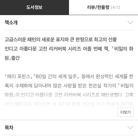
도서정보
리뷰/한줄평
24/12
책소개
책소개 보이기/감추기
고급스러운 패턴의 새로운 표지와 큰 판형으로 최고의 선물
인디고 아름다운 고전 리커버북 시리즈 아홉 번째 책, 『비밀의 화
원』출간
『메리 포핀스』『80일 간의 세계 일주』 등에서 환상적인 세계를 한
폭의 수채화에 담아내며 많은 사랑을 받은 천은실 작가의 『비밀의
화원』이 인디고 아름다운 고전 리커버북 시리즈로 재탄생했다. 고혹
적인 패턴으로 재단장한 새 표지와 함께 천은실 작가 특유의 재기발
더보기
랄한 상상력으로 그려낸 비밀스러운 마법의 공간을 더욱 커진 판형
으로 만날 수 있다. 부드러운 햇살, 따스한 바람, 연둣빛 새싹, 그 속
목차
목차 보이기/감추기
에서 뛰노는 동물들과 소년소녀들의 재기발랄함을 더욱 생생하게