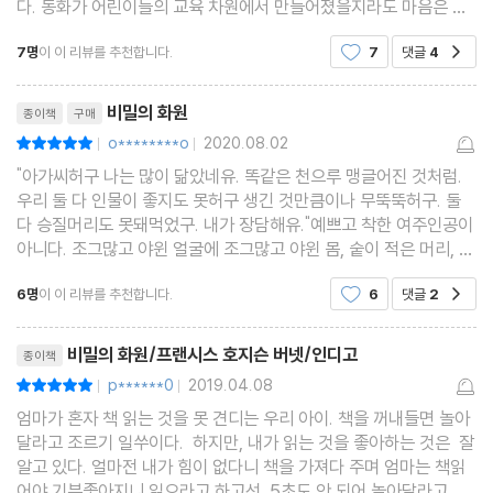
다. 동화가 어린이들의 교육 차원에서 만들어졌을지라도 마음은 푸
근해지고 온화해지는 것을 느낀다. 오래전에 『비밀의 화원』 원작
7명
이 이 리뷰를 추천합니다.
7
댓글
4
공감
영화를 본적이 있었다. 그 영화에서 어린 시
리뷰제목
비밀의 화원
종이책
구매
o********o
2020.08.02
평점10점
|
|
"아가씨허구 나는 많이 닮았네유. 똑같은 천으루 맹글어진 것처럼.
우리 둘 다 인물이 좋지도 못허구 생긴 것만큼이나 무뚝뚝허구. 둘
다 승질머리도 못돼먹었구. 내가 장담해유."예쁘고 착한 여주인공이
아니다. 조그많고 야윈 얼굴에 조그많고 야윈 몸, 숱이 적은 머리, 심
술궂은 표정에 얼굴색도 노란 '고약하게 생긴 아이'였다. 성질머리는
6명
이 이 리뷰를 추천합니다.
6
댓글
2
공감
또 얼마나 못돼먹었는지. 인도에서 콜레라
리뷰제목
비밀의 화원/프랜시스 호지슨 버넷/인디고
종이책
p******0
2019.04.08
평점10점
|
|
엄마가 혼자 책 읽는 것을 못 견디는 우리 아이. 책을 꺼내들면 놀아
달라고 조르기 일쑤이다. 하지만, 내가 읽는 것을 좋아하는 것은 잘
알고 있다. 얼마전 내가 힘이 없다니 책을 가져다 주며 엄마는 책읽
어야 기분좋아지니 읽으라고 하고선, 5초도 안 되어 놀아달라고 하