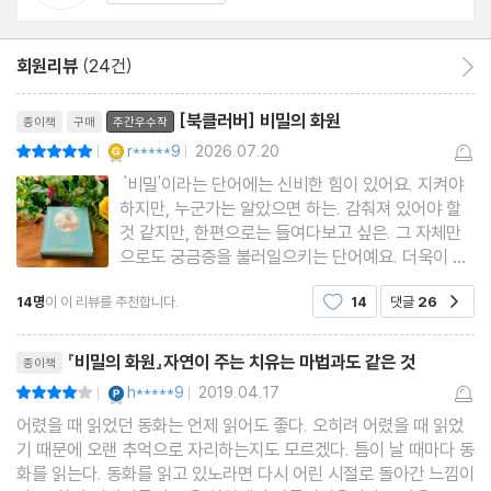
회원리뷰
(24건)
회원리뷰 이동
리뷰제목
[북클러버] 비밀의 화원
종이책
구매
주간우수작
YES마니아 : 골드
r*****9
2026.07.20
평점10점
|
|
'비밀'이라는 단어에는 신비한 힘이 있어요. 지켜야
하지만, 누군가는 알았으면 하는. 감춰져 있어야 할
것 같지만, 한편으로는 들여다보고 싶은. 그 자체만
으로도 궁금증을 불러일으키는 단어예요. 더욱이 화
원이라니. 계절마다 피고 지는 꽃들이 반겨줄 것 같
14명
이 이 리뷰를 추천합니다.
14
댓글
26
공감
은 그곳은 왜 비밀스러운 공간이 되었을까요. 그곳에
는 어떤 이야기가 숨어 있을까요. 나이가 같은 사
리뷰제목
촌 메리와 콜린
『비밀의 화원』자연이 주는 치유는 마법과도 같은 것
종이책
YES마니아 : 플래티넘
h*****9
2019.04.17
평점8점
|
|
어렸을 때 읽었던 동화는 언제 읽어도 좋다. 오히려 어렸을 때 읽었
기 때문에 오랜 추억으로 자리하는지도 모르겠다. 틈이 날 때마다 동
화를 읽는다. 동화를 읽고 있노라면 다시 어린 시절로 돌아간 느낌이