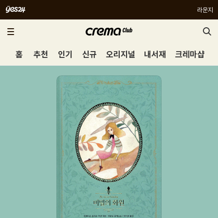
라운지
홈
추천
인기
신규
오리지널
내서재
크레마샵