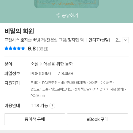
공유하기
비밀의 화원
프랜시스 호지슨 버넷
저/
천은실
그림/
정지현
역
인디고(글담)
20
저자/출판사 더보기/감추기
22년 6월 29일
9.8
리뷰 총점
(36건)
분야
소설
>
어른을 위한 동화
파일정보
PDF(DRM)
7.84MB
지원기기
크레마
PC(윈도우 - 4K 모니터 미지원)
아이폰
아이패드
안드로이드폰
안드로이드패드
전자책단말기(저사양 기기 사용 불가)
PC(Mac)
이용안내
TTS 가능
종이책 구매
eBook 구매