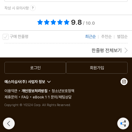
작성 시 유의사항
9.8
총 평점 9.8점
/ 10.0
구매 한줄평
최근순
추천순
별점순
한줄평 전체보기
로그인
회원가입
예스이십사(주) 사업자 정보
이용약관
개인정보처리방침
청소년보호정책
제휴문의
FAQ
eBook 1:1 문의/채팅상담
Copyright © YES24 Corp. All Rights Reserved.