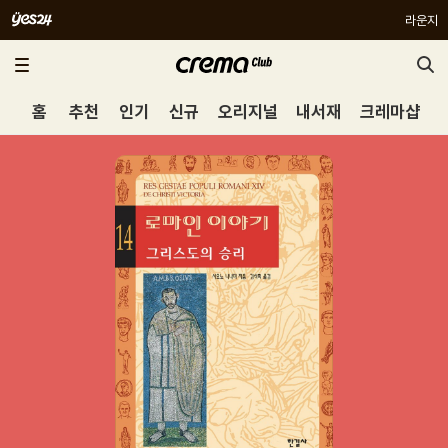
라운지
홈
추천
인기
신규
오리지널
내서재
크레마샵