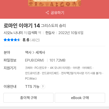
공유하기
로마인 이야기 14
그리스도의 승리
시오노 나나미
저/
김석희
역
한길사
2022년 10월 6일
8.6
리뷰 총점
(48건)
분야
역사
>
세계사
파일정보
EPUB(DRM)
101.72MB
지원기기
크레마
PC(윈도우 - 4K 모니터 미지원)
아이폰
아이패드
안드로이드폰
안드로이드패드
전자책단말기(저사양 기기 사용 불가)
PC(Mac)
이용안내
TTS 가능
종이책 구매
eBook 구매