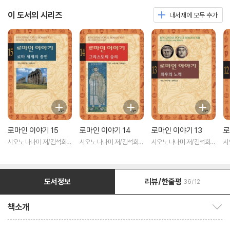
이 도서의 시리즈
내서재에 모두 추가
로마인 이야기 15
로마인 이야기 14
로마인 이야기 13
로
시오노 나나미 저/김석희
시오노 나나미 저/김석희
시오노 나나미 저/김석희
시
역
역
역
역
도서정보
리뷰/한줄평
36/12
책소개
책소개 보이기/감추기