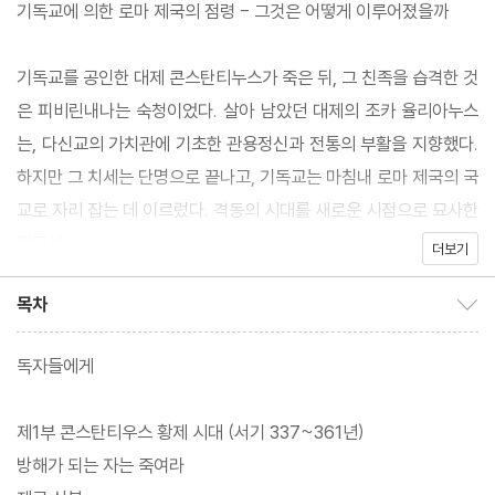
기독교에 의한 로마 제국의 점령 - 그것은 어떻게 이루어졌을까
기독교를 공인한 대제 콘스탄티누스가 죽은 뒤, 그 친족을 습격한 것
은 피비린내나는 숙청이었다. 살아 남았던 대제의 조카 율리아누스
는, 다신교의 가치관에 기초한 관용정신과 전통의 부활을 지향했다.
하지만 그 치세는 단명으로 끝나고, 기독교는 마침내 로마 제국의 국
교로 자리 잡는 데 이르렀다. 격동의 시대를 새로운 시점으로 묘사한
필독서.
더보기
목차
목차 보이기/감추기
독자들에게
제1부 콘스탄티우스 황제 시대 (서기 337~361년)
방해가 되는 자는 죽여라