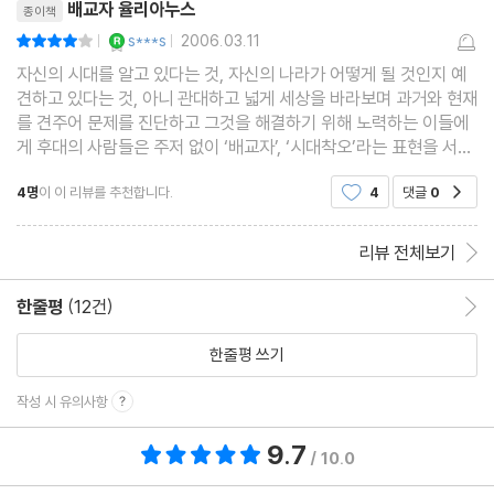
배교자 율리아누스
그리스도의 승리 (황제에 대하여)
종이책
YES마니아 : 로얄
s***s
2006.03.11
평점8점
동서 분할
|
|
자신의 시대를 알고 있다는 것, 자신의 나라가 어떻게 될 것인지 예
견하고 있다는 것, 아니 관대하고 넓게 세상을 바라보며 과거와 현재
연표
를 견주어 문제를 진단하고 그것을 해결하기 위해 노력하는 이들에
참고문헌
게 후대의 사람들은 주저 없이 ‘배교자’, ‘시대착오’라는 표현을 서슴
없이 사용한다. * * 이 점에서는 세속인도
그림 출전 일람
4명
이 이 리뷰를 추천합니다.
4
댓글
0
공감
리뷰 전체보기
한줄평
(12건)
한줄평 이동
한줄평 쓰기
작성 시 유의사항
9.7
총 평점 9.7점
/ 10.0