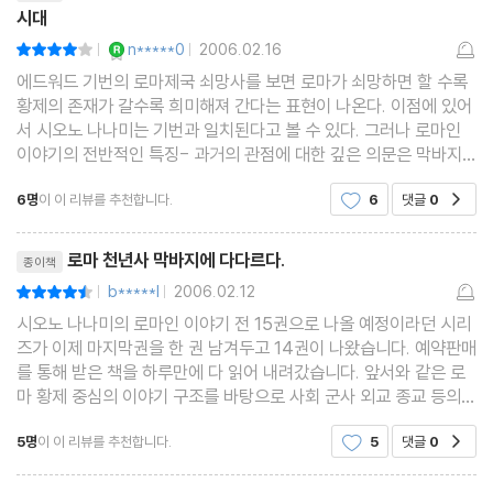
율리아누스 황제의 삶과 죽음
시대
YES마니아 : 로얄
n*****0
2006.02.16
평점8점
|
|
제3부 암브로시우스 주교 (서기 374~397년)
에드워드 기번의 로마제국 쇠망사를 보면 로마가 쇠망하면 할 수록
황제의 존재가 갈수록 희미해져 간다는 표현이 나온다. 이점에 있어
야만족 출신 황제
서 시오노 나나미는 기번과 일치된다고 볼 수 있다. 그러나 로마인
훈족 등장
이야기의 전반적인 특징- 과거의 관점에 대한 깊은 의문은 막바지
아드리아노폴리스에서 당한 참패
에 다다라서도 그치지 않는다. 다른 거의 모든 역사서에서 단순히 기
6명
이 이 리뷰를 추천합니다.
6
댓글
0
공감
독교의 대두에 대한 ''반동''으로서만 다루워
테오도시우스 황제
야만족의 이주를 공인하다
리뷰제목
로마 천년사 막바지에 다다르다.
종이책
친기독교 노선의 부활
b*****l
2006.02.12
평점9점
|
|
'이교'와 '이단'
시오노 나나미의 로마인 이야기 전 15권으로 나올 예정이라던 시리
'이단' 배척
즈가 이제 마지막권을 한 권 남겨두고 14권이 나왔습니다. 예약판매
'이교' 배척
를 통해 받은 책을 하루만에 다 읽어 내려갔습니다. 앞서와 같은 로
마 황제 중심의 이야기 구조를 바탕으로 사회 군사 외교 종교 등의
논전
변화를 옆에서 지켜보는 것처럼 볼 수 있다는게 즐거울 따름입니다.
그리스도의 승리 (이교에 대하여)
5명
이 이 리뷰를 추천합니다.
5
댓글
0
공감
기독교의 공인화를 가져온 콘스탄티누스가 죽
기독교, 로마 제국의 국교가 되다
리뷰제목