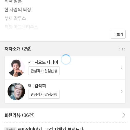
제국 삼분
한 사람의 퇴장
부제 갈루스
적장 마그넨티우스
더보기
형과 아우
부제의 처형
저자소개
(2명)
1
/
1
율리아누스, 부제가 되다
콘스탄티우스와 기독교
저 :
시오노 나나미
이동
갈리아의 율리아누스
관심작가 알림신청
적극전법
역 :
김석희
게르만족
이동
관심작가 알림신청
스트라스부르의 승리
로마에서 거행된 마지막 개선식
갈리아의 부흥
회원리뷰
(36건)
회원리뷰 이동
리뷰제목
로마인이야기, 그것 자체가 브랜드다.
종이책