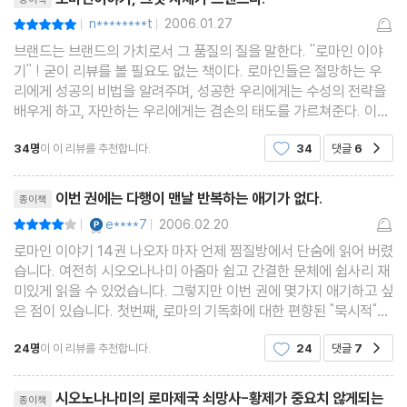
제2부 율리아누스 황제 시대 (서기 361~363년)
n********t
2006.01.27
평점10점
|
|
고대의 오리엔트
브랜드는 브랜드의 가치로서 그 품질의 질을 말한다. ''로마인 이야
사산조 페르시아
기'' ! 굳이 리뷰를 볼 필요도 없는 책이다. 로마인들은 절망하는 우
율리아누스, 일어나다
리에게 성공의 비법을 알려주며, 성공한 우리에게는 수성의 전략을
배우게 하고, 자만하는 우리에게는 겸손의 태도를 가르쳐준다. 이미
내전을 무릎쓰고
고전으로서의 자격을 갖춘 책이다. 개인적으로 예상하기에, 예약판
구조조정 대작전
34명
이 이 리뷰를 추천합니다.
34
댓글
6
공감
매만 해도 이미 밀리언셀러가 될 듯하
'배교자' 율리아누스
리뷰제목
기독교에 대한 선전포고
이번 권에는 다행이 맨날 반복하는 애기가 없다.
종이책
안티오키아
YES마니아 : 플래티넘
e****7
2006.02.20
평점8점
|
|
페르시아 전쟁
로마인 이야기 14권 나오자 마자 언제 찜질방에서 단숨에 읽어 버렸
습니다. 여전히 시오오나나미 아줌마 쉽고 간결한 문체에 쉽사리 재
수도 크테시폰
미있게 읽을 수 있었습니다. 그렇지만 이번 권에 몇가지 애기하고 싶
티그리스 북상
은 점이 있습니다. 첫번째, 로마의 기독화에 대한 편향된 "묵시적"인
묘사 저자도 역사가 아니라 이야기니깐 좀더 편하게 자신의 생각이
요절
24명
이 이 리뷰를 추천합니다.
24
댓글
7
공감
나 의견을 반영해서 기술하는 것
율리아누스 이후
리뷰제목
강화 체결
시오노나나미의 로마제국 쇠망사-황제가 중요치 않게되는
종이책