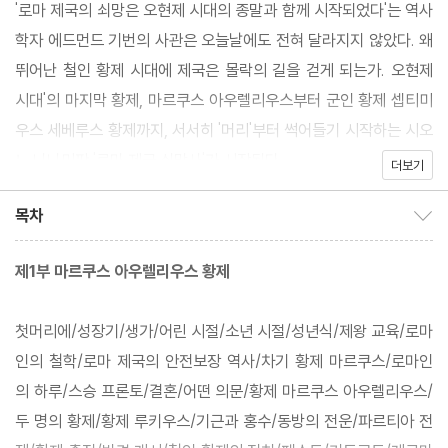
'로마 제국의 쇠망은 오현제 시대의 종말과 함께 시작되었다'는 역사
학자 에드먼드 기번의 사관은 오늘날에도 전혀 달라지지 않았다. 왜
뛰어난 철인 황제 시대에 제국은 몰락의 길을 걷게 되는가. 오현제
시대'의 마지막 황제, 마르쿠스 아우렐리우스부터 군인 황제 셉티미
우스 세베루스 황제까지, 서서히 '머리'부터 썩어들기 시작하는 시오
노 나나미판 '로마 제국 쇠망사'가 시작된다.
더보기
목차
목차 보이기/감추기
제1부 마르쿠스 아우렐리우스 황제
첫머리에/성장기/생가/어린 시절/소년 시절/성년식/제왕 교육/로마
인의 철학/로마 제국의 안전보장 역사/차기 황제 마르쿠스/로마인
의 하루/스승 프론토/결혼/어떤 의문/황제 마르쿠스 아우렐리우스/
두 명의 황제/황제 루키우스/기근과 홍수/동방의 전운/파르티아 전