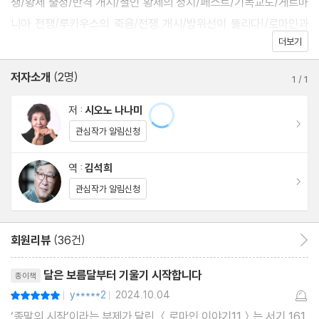
쟁/황제 출정/반격 개시/철인 황제의 정치/페스트/기독교도/게르마
니아 전쟁/루키우스의 죽음/전쟁 개시/방위선이 뚫리다!/로마인과
더보기
야만족/시대의 변화/마르쿠스 아우렐리우스의 원기둥/도나우 강 전
선/전선기지/야만족의 도미노 현상/모반/장군 카시우스/뒤처리/세
저자소개
(2명)
1
/
1
습 확립/제2차 게르마니아 전쟁/죽음
저 :
시오노 나나미
이동
제2부 콤모두스 황제
관심작가 알림신청
역 :
김석희
영화와 역사/전쟁 종결/60년의 평화/인간 콤모두스/누나 루킬라/
이동
관심작가 알림신청
음모/처음 5년간/측근 정치/로마의 헤라클레스/암살
제3부 내란의 시대
회원리뷰
(36건)
회원리뷰 이동
리뷰제목
달은 보름달부터 기울기 시작합니다
종이책
군단의 성공신화/페르티낙스 황제/제위 쟁탈전의 시작/로마 진군/
y*****2
2024.10.04
평점10점
|
|
수도 로마에서/경쟁자 알비누스/또 하나의 성공 신화/이수스 평원
‘종말의 시작’이라는 부제가 달린 ＜로마인 이야기11＞는 서기 161