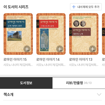
이 도서의 시리즈
내서재에 모두 추가
로마인 이야기 15
로마인 이야기 14
로마인 이야기 13
로
시오노 나나미 저/김석희
시오노 나나미 저/김석희
시오노 나나미 저/김석희
시
역
역
역
역
도서정보
리뷰/한줄평
36/13
책소개
책소개 보이기/감추기