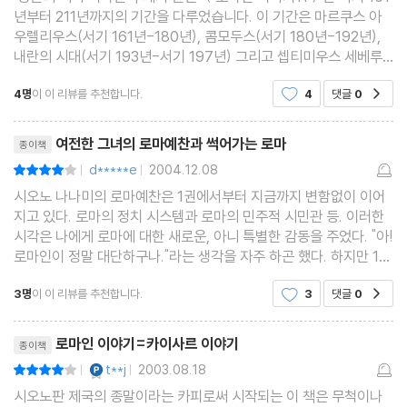
년부터 211년까지의 기간을 다루었습니다. 이 기간은 마르쿠스 아
제4부 셉티미우스 세베루스 황제
우렐리우스(서기 161년-180년), 콤모두스(서기 180년-192년),
내란의 시대(서기 193년-서기 197년) 그리고 셉티미우스 세베루
스(서기 193년-211년) 등이 황제였습니다. 내란의 시대에는 페르
군인황제/뜻밖의 결과/동방 원정, 그리고 그 결과/금의환향/브리타
4명
이 이 리뷰를 추천합니다.
4
댓글
0
공감
티낙스, 디디우스 율리아누스, 클로디우스 알비누스, 페스켄니
니아/죽음
리뷰제목
여전한 그녀의 로마예찬과 썩어가는 로마
종이책
연표
d*****e
2004.12.08
평점8점
|
|
참고문헌
시오노 나나미의 로마예찬은 1권에서부터 지금까지 변함없이 이어
지고 있다. 로마의 정치 시스템과 로마의 민주적 시민관 등. 이러한
시각은 나에게 로마에 대한 새로운, 아니 특별한 감동을 주었다. "아!
로마인이 정말 대단하구나."라는 생각을 자주 하곤 했다. 하지만 11
권부터는 로마의 멸망을 주로 다루고 있다. 많은 것을 느끼게 한다.
3명
이 이 리뷰를 추천합니다.
3
댓글
0
공감
한 나라의 쇠락이 이렇게 간단하구나 하는
리뷰제목
로마인 이야기=카이사르 이야기
종이책
YES마니아 : 플래티넘
t**j
2003.08.18
평점8점
|
|
시오노판 제국의 종말이라는 카피로써 시작되는 이 책은 무척이나