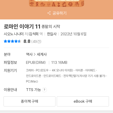
공유하기
로마인 이야기 11
종말의 시작
시오노 나나미
저/
김석희
역
한길사
2022년 10월 6일
8.8
리뷰 총점
(49건)
분야
역사
>
세계사
파일정보
EPUB(DRM)
113.16MB
지원기기
크레마
PC(윈도우 - 4K 모니터 미지원)
아이폰
아이패드
안드로이드폰
안드로이드패드
전자책단말기(저사양 기기 사용 불가)
PC(Mac)
이용안내
TTS 가능
종이책 구매
eBook 구매