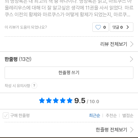
의 명상록은 내 최고의 책 중 하나이다. 명상록은 읽고, 마르쿠스 아
울레리우스에 대해 더 잘 알고싶은 생각에 11권을 사서 읽었다. 마르
쿠스 이전의 황제와 마르쿠스가 어떻게 황제가 되었는지, 마르쿠스
가 어떻게 나라를 다스렸는지, 그 시대의 역사와 마르쿠스의 역사를
이 리뷰가 도움이 되었나요?
0
댓글
0
공감
읽을 수 있다 마르쿠스의 팬이라면 11권은
리뷰 전체보기
한줄평
(13건)
한줄평 이동
한줄평 쓰기
작성 시 유의사항
9.5
총 평점 9.5점
/ 10.0
구매 한줄평
최근순
추천순
별점순
한줄평 전체보기