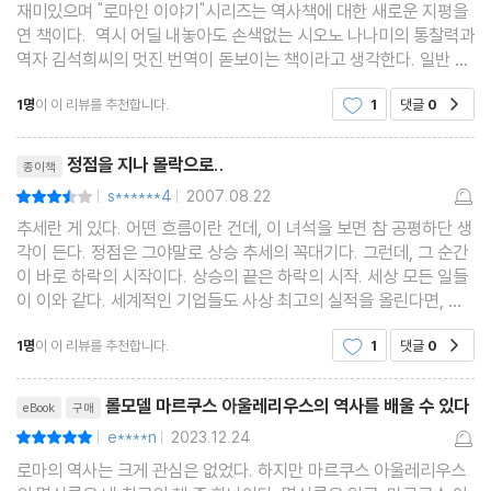
재미있으며 "로마인 이야기"시리즈는 역사책에 대한 새로운 지평을
연 책이다. 역시 어딜 내놓아도 손색없는 시오노 나나미의 통찰력과
역자 김석희씨의 멋진 번역이 돋보이는 책이라고 생각한다. 일반 역
사책들과 달리 역사적 사실만 언급하지않고 제목과 같이 "로마
1명
이 이 리뷰를 추천합니다.
1
댓글
0
공감
인."로마인을 중심으로 이야기를 하니 우리는 그저
리뷰제목
정점을 지나 몰락으로..
종이책
s******4
2007.08.22
평점7점
|
|
추세란 게 있다. 어떤 흐름이란 건데, 이 녀석을 보면 참 공평하단 생
각이 든다. 정점은 그야말로 상승 추세의 꼭대기다. 그런데, 그 순간
이 바로 하락의 시작이다. 상승의 끝은 하락의 시작. 세상 모든 일들
이 이와 같다. 세계적인 기업들도 사상 최고의 실적을 올린다면, 그
다음부터는 하락하는 일이 다반사다. 최고의 정점이 최악의 시작이
1명
이 이 리뷰를 추천합니다.
1
댓글
0
공감
라니.. 이 어찌 아이러니한게 아닐지. 인간
리뷰제목
롤모델 마르쿠스 아울레리우스의 역사를 배울 수 있다
eBook
구매
e****n
2023.12.24
평점10점
|
|
로마의 역사는 크게 관심은 없었다. 하지만 마르쿠스 아울레리우스