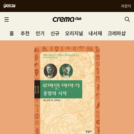
라운지
홈
추천
인기
신규
오리지널
내서재
크레마샵