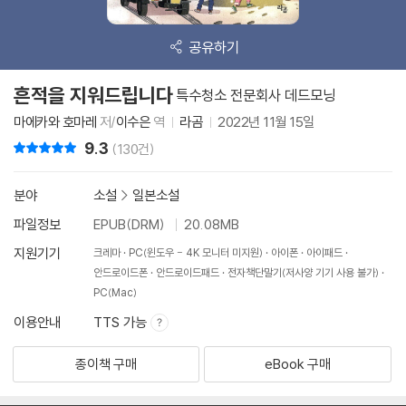
공유하기
흔적을 지워드립니다
특수청소 전문회사 데드모닝
마에카와 호마레
저/
이수은
역
라곰
2022년 11월 15일
9.3
리뷰 총점
(130건)
분야
소설
>
일본소설
파일정보
EPUB(DRM)
20.08MB
지원기기
크레마
PC(윈도우 - 4K 모니터 미지원)
아이폰
아이패드
안드로이드폰
안드로이드패드
전자책단말기(저사양 기기 사용 불가)
PC(Mac)
이용안내
TTS 가능
종이책 구매
eBook 구매