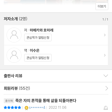
더보기
는 책이다.
저자소개
(2명)
1
/
1
저 :
마에카와 호마레
이동
관심작가 알림신청
역 :
이수은
이동
관심작가 알림신청
출판사 리뷰
출판사 리뷰 보이기/감추기
회원리뷰
(55건)
회원리뷰 이동
리뷰제목
죽은 자의 흔적을 통해 삶을 되돌아본다
종이책
YES마니아 : 골드
s*******4
2022.11.06
평점10점
|
|