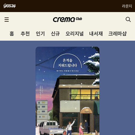
라운지
홈
추천
인기
신규
오리지널
내서재
크레마샵