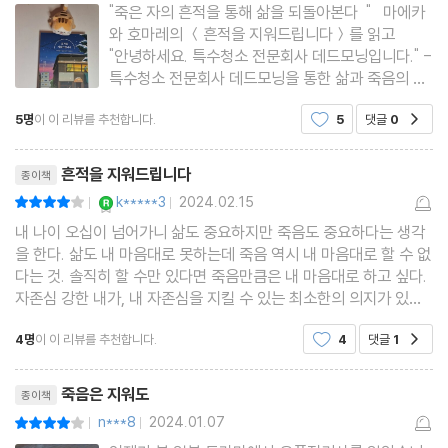
"죽은 자의 흔적을 통해 삶을 되돌아본다 " 마에카
와 호마레의 ＜흔적을 지워드립니다＞를 읽고
"안녕하세요. 특수청소 전문회사 데드모닝입니다." -
특수청소 전문회사 데드모닝을 통한 삶과 죽음의 이
야기 - 벽지 하나 없이 시멘트 벽으로 둘러싸인 텅
5명
이 이 리뷰를 추천합니다.
5
댓글
0
공감
빈 방, 마치 아직 공사중인 아파트 현장처럼 보인다.
하지만 이 방은 이미 지어져서 누군가가 조금 전까지
리뷰제목
흔적을 지워드립니다
종이책
YES마니아 : 로얄
k*****3
2024.02.15
평점8점
|
|
내 나이 오십이 넘어가니 삶도 중요하지만 죽음도 중요하다는 생각
을 한다. 삶도 내 마음대로 못하는데 죽음 역시 내 마음대로 할 수 없
다는 것. 솔직히 할 수만 있다면 죽음만큼은 내 마음대로 하고 싶다.
자존심 강한 내가, 내 자존심을 지킬 수 있는 최소한의 의지가 있을
때, 내 주변을 잘 정리하고 이 세상을 떠나고 싶다. 하지만 이건 내
4명
이 이 리뷰를 추천합니다.
4
댓글
1
공감
바람일 뿐. 내가 어떻게 살다 죽을지는 아
리뷰제목
죽음은 지워도
종이책
n***8
2024.01.07
평점8점
|
|