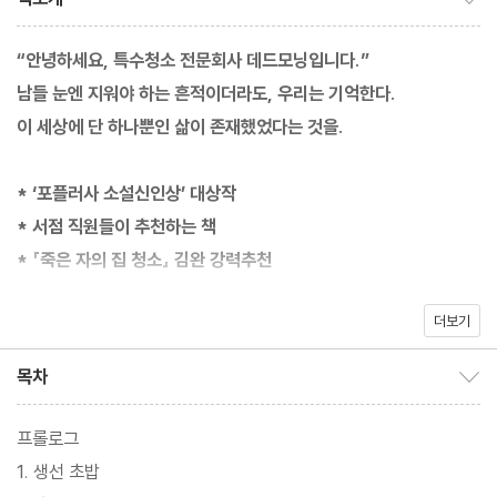
“안녕하세요, 특수청소 전문회사 데드모닝입니다.”
남들 눈엔 지워야 하는 흔적이더라도, 우리는 기억한다.
이 세상에 단 하나뿐인 삶이 존재했었다는 것을.
* ‘포플러사 소설신인상’ 대상작
* 서점 직원들이 추천하는 책
* 『죽은 자의 집 청소』 김완 강력추천
더보기
“마음을 강하게 울리는 이야기”, “차원이 다른 소설” 등 서점 직원들
이 극찬하고, “인간 삶에 관한 따뜻한 이야기”라며 『죽은 자의 집 청
목차
목차 보이기/감추기
소』 김완 작가가 적극 추천하는 소설! 일본 대형 문학출판사 포플러
사에서 주관하는 ‘포플러사 소설신인상’ 대상 수상작이기도 한 『흔
프롤로그
적을 지워드립니다 - 특수청소 전문회사 데드모닝』은 특수청소 전
1. 생선 초밥
문회사를 중심으로 펼쳐지는 따뜻하고 감동적인 이야기들을 담고