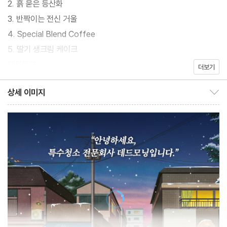
2. 흙 묻은 등산화
있다.
3. 반짝이는 전신 거울
4. Special Blend Coffee
이 소설은 경쟁사회로 나가는 것이 두려워서 아르바이트를 전전하
5. 딸기 생크림 케이크
는 20대 와타루가 우연히 특수청소 전문회사 데드모닝의 대표 사사
에필로그
더보기
가와를 만나며 시작된다. 그렇게 우연히 시작된 일회성 아르바이트
는 홀로 죽음을 맞이한 할아버지, 남편과 싸우고 화해하지 못한 채
상세 이미지
상세 이미지 보이기/감추기
남편을 떠나보내야 했던 아내, 한집에 살면서도 서로를 증오했던 형
제, 마지막으로 둘만의 파티를 하고 욕조에서 죽음을 맞은 모녀 등
청소 현장들을 누비는 동안 의미가 가득한 소명이 되어간다.
해파리처럼 목표 없이 부유하는 삶을 살던 와타루는 누군가의 삶을
마지막으로 기억하고 지워가는 작업을 통해 삶의 의미를 배우고 진
정한 관계를 맺어나가면서 진정한 인간으로서 성장해간다. 이 소설
은 다양한 죽음의 모양을 노골적일 만큼 사실적으로 다루면서도 재
미와 감동, 문학성과 사회성까지 담아내며 진한 여운과 감동을 전하