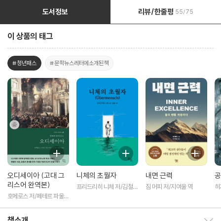
도서정보
리뷰/한줄평
55/75
이 상품의 태그
#청년패스
#문학뉴스레터에소개된책
오디세이아 (고대 그
니체의 초월자
내면 근력
공
리스어 완역본)
프리드리히 니체 저/김철
짐 머피 저/지여울 역
히
편역
역
호메로스 저/페테르 파울
루벤스 그림/박문재 역
책소개
책소개 보이기/감추기