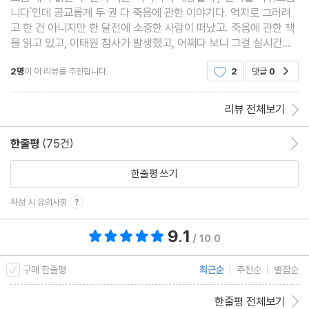
니다'인데 공교롭게 두 권 다 죽음에 관한 이야기다. 억지로 그러려
고 한 건 아니지만 한 달전에 소중한 사람이 떠났고. 죽음에 관한 책
을 읽고 있고, 이태원 참사가 발생했고, 어쩌다 보니 그걸 실시간으
로 인터넷에서 본 나는 내가 이태원에 있었던 것도 아닌데 매우 힘들
2명
이 이 리뷰를 추천합니다.
2
댓글
0
공감
었다. 그저께는 한달 전에 떠난 고인의 카톡
리뷰 전체보기
한줄평
(75건)
한줄평 이동
한줄평 쓰기
작성 시 유의사항
9.1
총 평점 9.1점
/ 10.0
구매 한줄평
최근순
추천순
별점순
한줄평 전체보기