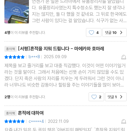
언젠가 본 일본 드라마에서 유품정리사를 알았습니
다. 유품정리사였는지 특수청소도 했는지 잘 생각나
지는 않지만, 둘 다 했을 것 같네요. 그 뒤로 한국에도
그런 사람이 있다는 걸 알았습니다. 식구가 없는 사
람이 죽었을 때는 특수청소 하는 사람이 정리 하겠군
4명
이 이 리뷰를 추천합니다.
4
댓글
10
공감
요. 아니 식구가 있다 해도 일을 의뢰하겠네요. 이 책
《흔적을 지워드립니다》에는 사람이 죽은 곳을 치
리뷰제목
[서평]흔적을 지워 드립니다 - 마에카와 호마레
종이책
b***8
2025.09.09
평점10점
|
|
제목을 보고 줄거리를 보고 대충 직감했다. 이것이 어떤 이야기일거
라는 것을 말이다. 그래서 처음에는 선뜻 손이 가지 않았을 수도 있
곘다. 단지 죽은 사람의 자리를 치우는 게 두려워서 그런 것이 아니
라 너무나도 비슷한 감동이나 힐링을 주는 이야기들을 많이 보아온
탓이다. 경기가 어렵고 사람들이 책을 잘 읽지 않게 되고 그러면서
2명
이 이 리뷰를 추천합니다.
2
댓글
1
공감
출판사에서도 어느 거 하나 잘 팔린다 싶으면 다
리뷰제목
흔적에 대하여
종이책
c*****4
2022.11.09
평점10점
|
|
요즘 내가 읽은 두 권의 책은 '아버지의 해방일지', '흔적을 지워드립