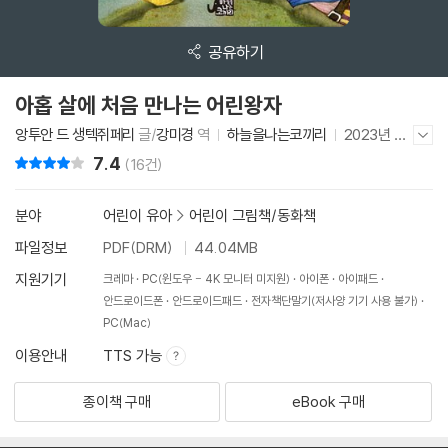
공유하기
아홉 살에 처음 만나는 어린왕자
앙투안 드 생텍쥐페리
글/
강미경
역
하늘을나는코끼리
2023년 4
저자/출판사 더보기/감추기
월 17일
7.4
리뷰 총점
(16건)
분야
어린이 유아
>
어린이 그림책/동화책
파일정보
PDF(DRM)
44.04MB
지원기기
크레마
PC(윈도우 - 4K 모니터 미지원)
아이폰
아이패드
안드로이드폰
안드로이드패드
전자책단말기(저사양 기기 사용 불가)
PC(Mac)
이용안내
TTS 가능
종이책 구매
eBook 구매