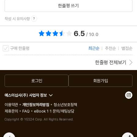
한줄평 쓰기
작성 시 유의사항
6.5
총 평점 6.5점
/ 10.0
구매 한줄평
최근순
추천순
별점순
한줄평 전체보기
로그인
회원가입
예스이십사(주) 사업자 정보
이용약관
개인정보처리방침
청소년보호정책
제휴문의
FAQ
eBook 1:1 문의/채팅상담
Copyright © YES24 Corp. All Rights Reserved.