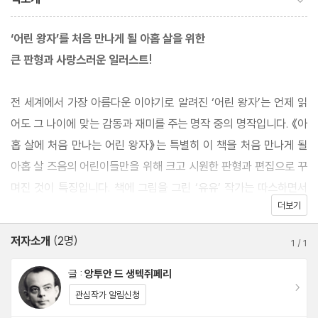
‘어린 왕자’를 처음 만나게 될 아홉 살을 위한
큰 판형과 사랑스러운 일러스트!
전 세계에서 가장 아름다운 이야기로 알려진 ‘어린 왕자’는 언제 읽
어도 그 나이에 맞는 감동과 재미를 주는 명작 중의 명작입니다. 《아
홉 살에 처음 만나는 어린 왕자》는 특별히 이 책을 처음 만나게 될
아홉 살 즈음의 어린이들만을 위해 크고 시원한 판형과 편집으로 꾸
며진 것이 특징입니다. 책에 그림을 그린 ‘유유’ 작가는 따스하면서
더보기
도 맑은 감성을 지닌 ‘어린 왕자’ 캐릭터를 새롭게 선보여 어린이들
의 상상력을 한층 넓혀줍니다. 작은 별에서 온 어린 왕자가 들려주는
저자소개
(2명)
1
/
1
별처럼 맑고 순수한 이야기를 어린 날에 만날 수 있다면 평생을 함께
할 가장 소중한 친구를 얻게 될 것입니다.
글 :
앙투안 드 생텍쥐페리
이동
관심작가 알림신청