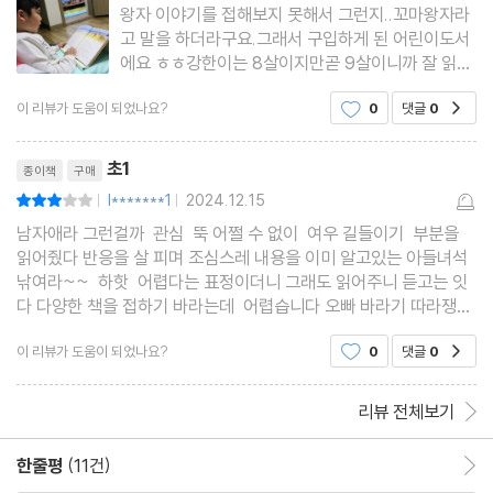
왕자 이야기를 접해보지 못해서 그런지..꼬마왕자라
고 말을 하더라구요.그래서 구입하게 된 어린이도서
에요 ㅎㅎ강한이는 8살이지만곧 9살이니까 잘 읽을
수 있겠..죠..?명작이니 만큼이렇게 읽어두는 것도
이 리뷰가 도움이 되었나요?
0
댓글
0
공감
좋을 것 같은.일러스트가 참으로 따스한 느낌이에요
~아이들을 위한 어린왕자라서보기에도 편하고 눈에
리뷰제목
더 잘 들어오더
초1
종이책
구매
l*******1
2024.12.15
평점6점
|
|
남자애라 그런걸까 관심 뚝 어쩔 수 없이 여우 길들이기 부분을
읽어줬다 반응을 살 피며 조심스레 내용을 이미 알고있는 아들녀석
낚여라~~ 하핫 어렵다는 표정이더니 그래도 읽어주니 듣고는 잇
다 다양한 책을 접하기 바라는데 어렵습니다 오빠 바라기 따라쟁이
여동생은 더 어려워하지만 그래도 읽어주려한다
이 리뷰가 도움이 되었나요?
0
댓글
0
공감
리뷰 전체보기
한줄평
(11건)
한줄평 이동