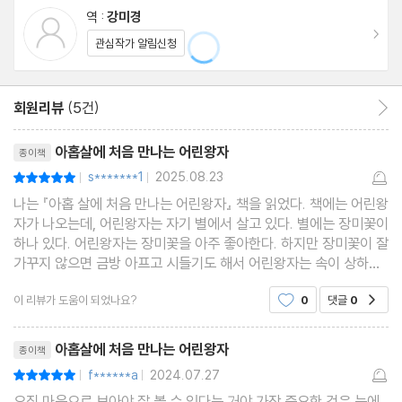
역 :
강미경
이동
관심작가 알림신청
회원리뷰
(5건)
회원리뷰 이동
리뷰제목
아홉살에 처음 만나는 어린왕자
종이책
s*******1
2025.08.23
평점10점
|
|
나는 『아홉 살에 처음 만나는 어린왕자』 책을 읽었다. 책에는 어린왕
자가 나오는데, 어린왕자는 자기 별에서 살고 있다. 별에는 장미꽃이
하나 있다. 어린왕자는 장미꽃을 아주 좋아한다. 하지만 장미꽃이 잘
가꾸지 않으면 금방 아프고 시들기도 해서 어린왕자는 속이 상하기
도 한다. 나는 어린왕자가 장미꽃을 아끼는 모습이 귀엽고 예쁘다고
이 리뷰가 도움이 되었나요?
0
댓글
0
공감
생각했다.어린왕자는 자기 별에서 다른
리뷰제목
아홉살에 처음 만나는 어린왕자
종이책
f******a
2024.07.27
평점10점
|
|
오직 마음으로 보아야 잘 볼 수 있다는 거야.가장 중요한 것은 눈에