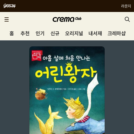
라운지
홈
추천
인기
신규
오리지널
내서재
크레마샵