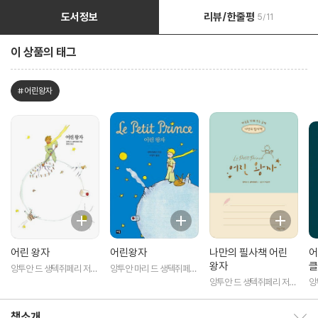
도서정보
리뷰/한줄평
5/11
이 상품의 태그
#어린왕자
어린 왕자
어린왕자
나만의 필사책 어린
어
왕자
클
앙투안 드 생텍쥐페리 저/
앙투안 마리 드 생텍쥐페리
황현산 역
저/이정서 역
앙투안 드 생텍쥐페리 저/
앙
박선주 역
김
책소개
책소개 보이기/감추기