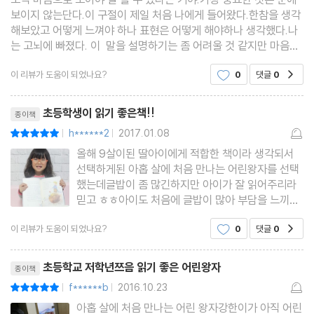
보이지 않는단다.이 구절이 제일 처음 나에게 들어왔다.한참을 생각
해보았고 어떻게 느껴야 하나 표현은 어떻게 해야하나 생각했다.나
는 고뇌에 빠졌다. 이 말을 설명하기는 좀 어려울 것 같지만 마음으
로 충분히 이해할 수는 있을 것 같다.우리가 길을 걸으며 그냥 지나
이 리뷰가 도움이 되었나요?
0
댓글
0
공감
치는 수많은 것들. 길가에 알록달록 제 색을 한
리뷰제목
초등학생이 읽기 좋은책!!
종이책
h******2
2017.01.08
평점10점
|
|
올해 9살이된 딸아이에게 적합한 책이라 생각되서
선택하게된 아홉 살에 처음 만나는 어린왕자를 선택
했는데글밥이 좀 많긴하지만 아이가 잘 읽어주리라
믿고 ㅎㅎ아이도 처음에 글밥이 많아 부담을 느끼는
듯 하지만 천천히 잘 읽고 있답니다^^아이가 책을
이 리뷰가 도움이 되었나요?
0
댓글
0
공감
다 읽고나서 책에대한 느낌이 어떨지 정말 기대가됩
니다~아이도 엄마도 좋아할 만한 아홉 살에 처음 만
리뷰제목
나는 어린왕자 초등학생이
초등학교 저학년쯔음 읽기 좋은 어린왕자
종이책
f******b
2016.10.23
평점10점
|
|
아홉 살에 처음 만나는 어린 왕자강한이가 아직 어린