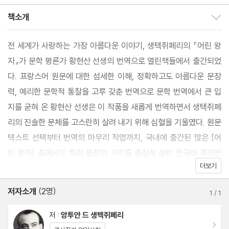
박선주 역
강
책소개
책소개 보이기/감추기
전 세계가 사랑하는 가장 아름다운 이야기, 생텍쥐페리의 『어린 왕
자』가 문학 평론가 황현산 선생의 번역으로 열린책들에서 출간되었
다. 프랑스어 원문에 대한 섬세한 이해, 정확하고도 아름다운 문장
력, 예리한 문학적 통찰을 고루 갖춘 번역으로 문학 번역에서 큰 입
지를 굳혀 온 황현산 선생은 이 작품을 새롭게 번역하면서 생텍쥐페
리의 진솔한 문체를 고스란히 살려 내기 위해 심혈을 기울였다. 원문
텍스트 선택부터 번역의 마무리 작업까지, 국내에 출간된 많은 [어
린 왕자] 중에서도 특히 원전의 가치를 충실히 살린 한국어 결정판
더보기
을 마련하고자 했다. 다른 별에서 온 어린 왕자의 순수한 시선으로
모순된 어른들의 세계를 비추는 이 소설은, 꾸밈없는 진솔한 문체와
저자소개
(2명)
1
/
1
동화처럼 단순해 보이는 이야기 속에 삶을 돌아보는 깊은 성찰을 아
름다운 은유로 녹여 낸 작품이다. [어린 왕자]를 다시 읽을 때마다
저 :
앙투안 드 생텍쥐페리
이동