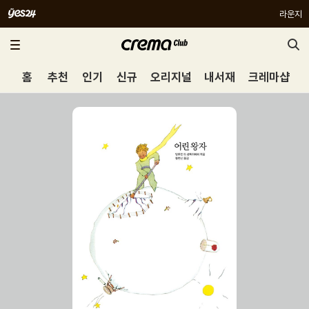
라운지
홈
추천
인기
신규
오리지널
내서재
크레마샵