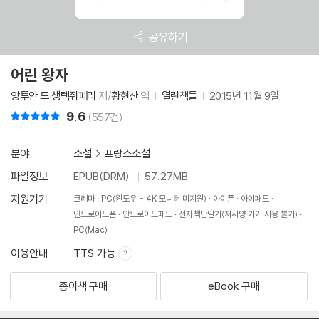
공유하기
어린 왕자
앙투안 드 생텍쥐페리
저/
황현산
역
열린책들
2015년 11월 9일
9.6
리뷰 총점
(557건)
분야
소설
>
프랑스소설
파일정보
EPUB(DRM)
57.27MB
지원기기
크레마
PC(윈도우 - 4K 모니터 미지원)
아이폰
아이패드
안드로이드폰
안드로이드패드
전자책단말기(저사양 기기 사용 불가)
PC(Mac)
이용안내
TTS 가능
종이책 구매
eBook 구매