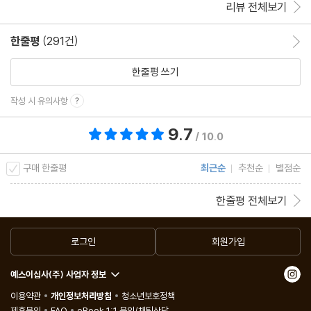
리뷰 전체보기
한줄평
(291건)
한줄평 이동
한줄평 쓰기
작성 시 유의사항
9.7
총 평점 9.7점
/ 10.0
구매 한줄평
최근순
추천순
별점순
한줄평 전체보기
로그인
회원가입
예스이십사(주) 사업자 정보
이용약관
개인정보처리방침
청소년보호정책
제휴문의
FAQ
eBook 1:1 문의/채팅상담