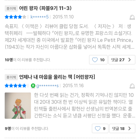
리뷰제목
어린 왕자 (파블9기 11-3)
종이책
k******5
2015.11.10
평점8점
|
|
속표지. ＜이책은＞ 리뷰어 클럽 당첨 도서. ＜저자는＞ 저 : 생
텍쥐페리 ---발췌하다 『어린 왕자』로 유명한 프랑스의 소설가다.
제2차 세계대전 중 미국에서 발표한 『어린 왕자 Le Petit Prince』
(1943)는 작가 자신이 아름다운 삽화를 넣어서 독특한 시적 세계를
이루고 있으며 그를 오늘날까지 모든 이의 사랑을 받는 작가로 만들
10명
이 이 리뷰를 추천합니다.
10
댓글
27
공감
었다. 그 밖에도 대표작『
리뷰제목
언제나 내 마음을 울리는 책 [어린왕자]
종이책
YES마니아 : 로얄
g********s
2015.11.16
평점10점
|
|
한 다섯 번째 읽는 건가, 정확히 기억나진 않지만 10
대 20대 30대 한 번 이상씩 읽은 유일한 책이다. 열
린책들 출판사에서 황현산 선생님의 번역본으로 출
간한다는 소식 듣고 냉큼 서평단 신청을 했다. 운좋
게 책을 받을 수 있었다. 표지는 사화산 굴뚝(분화구)
9명
이 이 리뷰를 추천합니다.
9
댓글
18
공감
을 청소 중인 어린왕자였다. 나의 머릿 속에 깊이 박
힌 어린왕자 독사진(?)이 아니다. 십대 때 산 어린왕