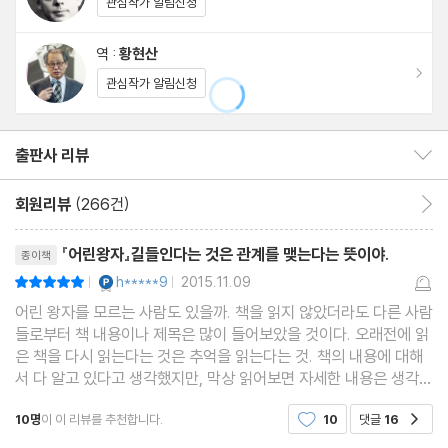
우리는 삶에서 가장 중요한 것들, 그러나 잊히거나 상실된 것들, [눈
관심작가 알림신청
에 보이지 않는] 것들을 돌아보는 자리로 돌아오게 된다. 어린 시절
역 :
황현산
읽었던 이 작품을 보다 새롭고 완성도 높은 번역으로 다시 한 번 음
이동
관심작가 알림신청
미하며 읽어 볼 때다.
출판사 리뷰
출판사 리뷰 보이기/감추기
회원리뷰
(266건)
회원리뷰 이동
리뷰제목
『어린왕자』길들인다는 것은 관계를 맺는다는 뜻이야.
종이책
YES마니아 : 플래티넘
h*****9
2015.11.09
평점10점
|
|
어린 왕자를 모르는 사람도 있을까. 책을 읽지 않았더라도 다른 사람
들로부터 책 내용이나 제목은 많이 들어보았을 것이다. 오래전에 읽
은 책을 다시 읽는다는 것은 추억을 읽는다는 것. 책의 내용에 대해
서 다 알고 있다고 생각했지만, 막상 읽어보면 자세한 내용은 생각나
지 않는다는 것도 생경한 일이었다. 우리는 읽은 책을 잊어가고 또
10명
이 이 리뷰를 추천합니다.
10
댓글
16
공감
읽어도 잊어간다. 우리가 읽은 그 많은 책들