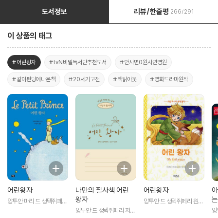
도서정보
리뷰/한줄평
266/291
이 상품의 태그
#어린왕자
#tvN비밀독서단추천도서
#안사면0원사면영원
#같이펀딩에나온책
#20세기고전
#책읽아웃
#영화드라마원작
어린왕자
나만의 필사책 어린
어린왕자
아
왕자
는
앙투안 마리 드 생텍쥐페리
앙투안 드 생텍쥐페리 원
저/이정서 역
저/한영미 글/이경신 그림
앙투안 드 생텍쥐페리 저/
앙