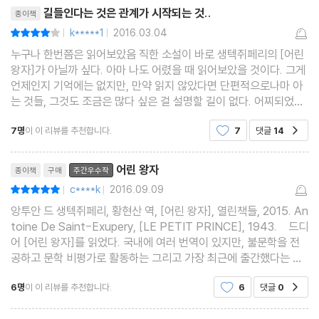
리뷰제목
자 책의 표지
길들인다는 것은 관계가 시작되는 것..
종이책
k*****1
2016.03.04
평점8점
|
|
누구나 한번쯤은 읽어보았음 직한 소설이 바로 생텍쥐페리의 [어린
왕자]가 아닐까 싶다. 아마 나도 어렸을 때 읽어보았을 것이다. 그게
언제인지 기억에는 없지만, 만약 읽지 않았다면 단편적으로나마 아
는 것들, 그것도 조금은 많다 싶은 걸 설명할 길이 없다. 어찌되었던
시간이 날 때마다 어려서 혹은 그 후에라도 당연히 읽었으리라 생각
7명
이 이 리뷰를 추천합니다.
7
댓글
14
공감
되는 고전들을 다시 읽어보려고 생각
리뷰제목
어린 왕자
종이책
구매
주간우수작
c****k
2016.09.09
평점10점
|
|
앙투안 드 생텍쥐페리, 황현산 역, [어린 왕자], 열린책들, 2015. An
toine De Saint-Exupery, [LE PETIT PRINCE], 1943. ​ 드디
어 [어린 왕자]를 읽었다. 국내에 여러 번역이 있지만, 불문학을 전
공하고 문학 비평가로 활동하는 그리고 가장 최근에 출간했다는 이
유로 황현산 역을 선택했다. 저자는 레옹 베르트에게 보내는 서문에
6명
이 이 리뷰를 추천합니다.
6
댓글
0
공감
서 "지금은 이 어른이 되어 있는 예전의 어린아이