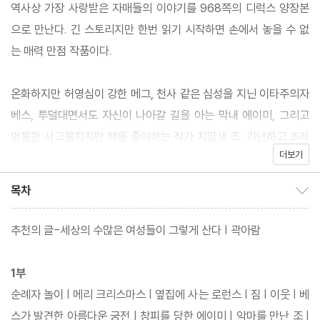
역사상 가장 사랑받은 자매들의 이야기를 968쪽의 디럭스 양장본
으로 만난다. 긴 스토리지만 한번 읽기 시작하면 손에서 놓을 수 없
는 매력 만점 작품이다.
온화하지만 허영심이 강한 메그, 천사 같은 심성을 지닌 이타주의자
베스, 투덜대면서도 자신이 나아갈 길을 아는 막내 에이미, 그리고
엉뚱한 사고뭉치지만 책을 좋아하는 작가 지망생 조. 가난하고 초라
더보기
한 환경이지만 고비마다 서로에게 위로자가 되어주며 인생의 참의
미를 찾아가는 네 자매는 1868년 첫 발표 이래 약 150여 년간 전
목차
목차 보이기/감추기
세계 50여 개국 독자들에게 꾸준히 사랑받고 있다. 독자들은 누구
나 네 자매 중 한 명을 자신과 동일시하며 마치 집안의 자매들에게
추천의 글-세상의 수많은 여성들이 그렇게 산다 | 곽아람
빠져들었고, [타임]이 최고의 100대 소설로 선정한 것도 바로 이런
공감의 힘에서 나왔다.
1부
순례자 놀이 | 메리 크리스마스 | 옆집에 사는 로런스 | 짐 | 이웃 | 베
작가의 의도대로 1부와 2부를 합쳐 한 권의 책으로 묶었고 완역본이
스가 발견한 아름다운 궁전 | 창피를 당한 에이미 | 악마를 만난 조 |