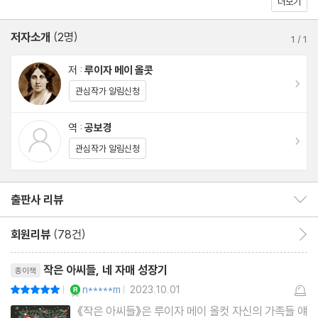
더보기
저자소개
(2명)
1
/
1
저 :
루이자 메이 올콧
이동
관심작가 알림신청
역 :
공보경
이동
관심작가 알림신청
출판사 리뷰
출판사 리뷰 보이기/감추기
회원리뷰
(78건)
회원리뷰 이동
리뷰제목
작은 아씨들, 네 자매 성장기
종이책
YES마니아 : 로얄
n*****m
2023.10.01
평점10점
|
|
《작은 아씨들》은 루이자 메이 올컷 자신의 가족들 얘