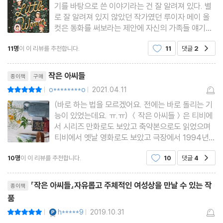
기를 바탕으로 쓴 이야기라는 건 잘 알려져 있다. 별
로 잘 알려져 있지 않았던 작가였던 루이자 메이 올
컷은 동화를 써보라는 제안에 자신의 가족들 얘기를
기반으로 잘 풀어내어 많은 사람들의 공감을 얻어냈
11명
이 이 리뷰를 추천합니다.
11
댓글
2
공감
다. 마치 가문의 네 자매가 소설의 주인공이다.
주인공 중에서도 중심을 이루는 둘째(루이자 메이 올
리뷰제목
컷 자신
작은 아씨들
종이책
구매
o********o
2021.04.11
평점10점
|
|
(바로 하는 법을 모르겠어요. 전에는 바로 돌리는 기
능이 있었는데요. ㅠ.ㅠ) ＜작은 아씨들＞은 티비에
서 시리즈 만화로도 보았고 축약본으로도 읽었으며
티비에서 옛날 영화로도 보았고 극장에서 1994년
영화도 보았다. 잘 알고 있는 이야기라고 생각했는데
10명
이 이 리뷰를 추천합니다.
10
댓글
4
공감
완역본은 새로운 이야기였다. 총 4부로 이루어진 이
이야기의 1권은 1, 2부가 담겨있다. 내가 알고 있는
리뷰제목
이야기는 1부 끝에
『작은 아씨들』자유롭고 주체적인 여성상을 만날 수 있는 작
종이책
품
YES마니아 : 플래티넘
h*****9
2019.10.31
평점10점
|
|