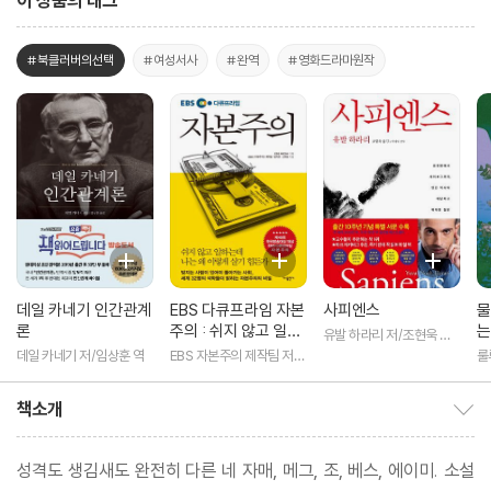
이 상품의 태그
#북클러버의선택
#여성서사
#완역
#영화드라마원작
데일 카네기 인간관계
EBS 다큐프라임 자본
사피엔스
물
론
주의 : 쉬지 않고 일하
는
유발 하라리 저/조현욱 역/
는데 나는 왜 이렇게
이태수 감수
데일 카네기 저/임상훈 역
EBS 자본주의 제작팀 저/E
룰
살기 힘든가
BS MEDIA 기획
책소개
책소개 보이기/감추기
성격도 생김새도 완전히 다른 네 자매, 메그, 조, 베스, 에이미. 소설