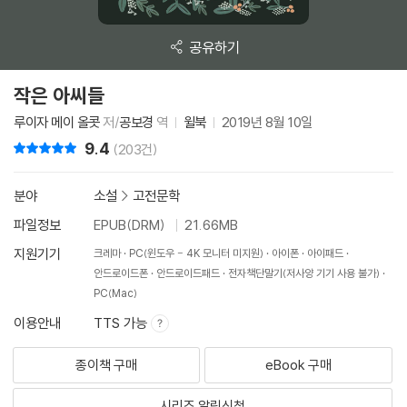
공유하기
작은 아씨들
루이자 메이 올콧
저/
공보경
역
윌북
2019년 8월 10일
9.4
리뷰 총점
(203건)
분야
소설
>
고전문학
파일정보
EPUB(DRM)
21.66MB
지원기기
크레마
PC(윈도우 - 4K 모니터 미지원)
아이폰
아이패드
안드로이드폰
안드로이드패드
전자책단말기(저사양 기기 사용 불가)
PC(Mac)
이용안내
TTS 가능
종이책 구매
eBook 구매
시리즈 알림신청