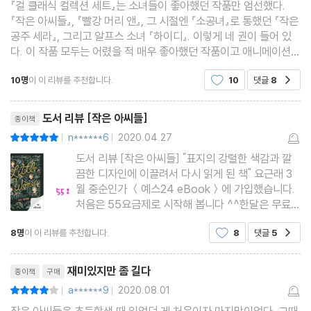
『걸 클래식 컬렉션 세트』는 소녀들이 좋아했던 작품만 엄선했다.
『작은 아씨들』, 『빨강 머리 앤』, 그 시절엔 『소공녀』로 통했던 『작은
공주 세라』, 그리고 알프스 소녀 『하이디』. 이렇게 네 권이 들어 있
다. 이 작품 모두는 어렸을 적 매우 좋아했던 작품이고 애니메이션으
로 혹은 영화로도 보았던 작품들이다. 세부적인 내용까지 모두 기억
10명
이 이 리뷰를 추천합니다.
10
댓글
8
공감
하는 작품들이라고 보면 된다.
리뷰제목
도서 리뷰 [작은 아씨들]
종이책
n******6
2020.04.27
평점10점
|
|
도서 리뷰 [작은 아씨들] "표지의 강렬한 색감과 깔
끔한 디자인에 이끌려서 다시 읽게 된 책" 요근래 3
월 중순인가 ＜예스24 eBook＞에 가입했습니다.
처음은 55요금제로 시작해 봅니다 ^^한달은 무료라
고 합니다. 그래서 처음 골라 읽게 된 책이 ＜작은 아
8명
이 이 리뷰를 추천합니다.
8
댓글
5
공감
씨들＞입니다. 어린 날에 책으로 읽고, 영화(드라마
인가?)로 보게 되었던. 고전을 다시 읽습니다. 자매
리뷰제목
가 없는 저로서는 메그, 베
재미있지만 좀 길다
종이책
구매
a******9
2020.08.01
평점8점
|
|
작은 아씨들은 초등학생 때 읽었던 게 처음이자 마지막이었다. 그때