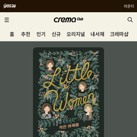
라운지
홈
추천
인기
신규
오리지널
내서재
크레마샵