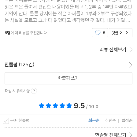
읽은 책은 줄여서 편집한 내용이었을 테고 1, 2부 중 1부만 다루었던
기억이 난다. 물론 당시에는 작은 아씨들이 1부와 2부로 구성되었다
는 사실을 모르고 그냥 다 읽었다고 생각했던 것 같다. 내가 어릴 때
만 해도 자식이 서넛 되는 집이 많아서 마치 집안의 네 자매가 많다
5명
이 이 리뷰를 추천합니다.
5
댓글
2
공감
고 보지는 않았고 우리 집의 내 여동생들보
리뷰 전체보기
한줄평
(125건)
한줄평 이동
한줄평 쓰기
작성 시 유의사항
9.5
총 평점 9.5점
/ 10.0
구매 한줄평
최근순
추천순
별점순
한줄평 전체보기