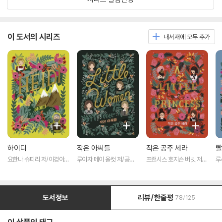
이 도서의 시리즈
내서재에 모두 추가
하이디
작은 아씨들
작은 공주 세라
빨
요한나 슈피리 저/이경아
루이자 메이 올컷 저/공보
프랜시스 호지슨 버넷 저/
루
역
경 역
오현아 역
정
도서정보
리뷰/한줄평
78/125