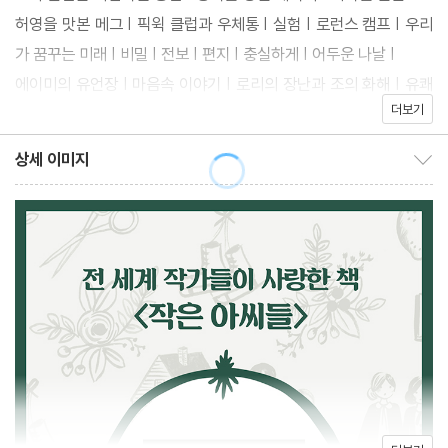
다. 젊은 여성 번역가가 가급적 현대적 언어로 번역하여 가독성을 높
허영을 맛본 메그 | 픽윅 클럽과 우체통 | 실험 | 로런스 캠프 | 우리
였으며 세계적 디자인 브랜드 Rifle Paper Co.의 애나 본드가 커버
가 꿈꾸는 미래 | 비밀 | 전보 | 편지 | 충실하게 | 어두운 나날 |
를 디자인하여 소장욕구를 자극한다. 엠마 왓슨, 시얼샤 로넌, 티모
에이미의 유언장 | 마음속 이야기 | 로리의 장난과 조의 화해 | 유쾌
시 샬라메가 출연하는 동명의 영화가 개봉되어 색다른 감동을 선사
더보기
한 초원 | 문제를 해결한 마치 대고모
할 예정이다.
상세 이미지
상세 이미지 보이기/감추기
2부
조앤 K. 롤링, 시몬 드 보부아르, 줌파 라히리가 평생 사랑한 책, 『작
그간의 이야기 | 메그의 결혼식 | 예술가의 시도 | 문학 수업 | 신혼의
은 아씨들』과 만나라. 물질보다 영혼의 부유함을 찾은 그들이 내면
나날들 | 방문 | 결과 |
의 아름다움을 갖춘 강인한 어른이 되는 법을 기꺼이 나눠줄 것이다.
해외 통신원 | 애달픈 마음 | 조의 편지 | 친구 | 비통한 마음 | 베스의
비밀 | 새로운 모습 | 현명한 처신 | 게으른 로런스 | 죽음의 골짜기 |
잊어야 하는 것들 | 홀로 견뎌야 할 시간 | 놀라운 일들 | 젊은 부부 |
데이지와 데미 | 우산 아래서 | 수확의 시간