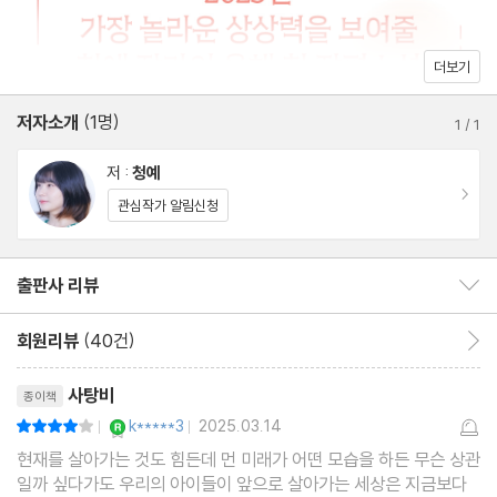
더보기
저자소개
(1명)
1
/
1
저 :
청예
이동
관심작가 알림신청
출판사 리뷰
출판사 리뷰 보이기/감추기
회원리뷰
(40건)
회원리뷰 이동
리뷰제목
사탕비
종이책
YES마니아 : 로얄
k*****3
2025.03.14
평점8점
|
|
현재를 살아가는 것도 힘든데 먼 미래가 어떤 모습을 하든 무슨 상관
일까 싶다가도 우리의 아이들이 앞으로 살아가는 세상은 지금보다