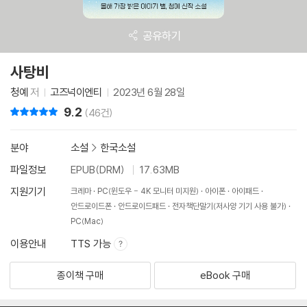
공유하기
사탕비
청예
저
고즈넉이엔티
2023년 6월 28일
9.2
리뷰 총점
(46건)
분야
소설
>
한국소설
파일정보
EPUB(DRM)
17.63MB
지원기기
크레마
PC(윈도우 - 4K 모니터 미지원)
아이폰
아이패드
안드로이드폰
안드로이드패드
전자책단말기(저사양 기기 사용 불가)
PC(Mac)
이용안내
TTS 가능
종이책 구매
eBook 구매