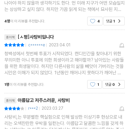
나아야 하지 않을까 생각하기도 한다. 먼 미래 지구가 어떤 모습일지
는 상상하고 싶지 않다. 하지만 가끔 읽게 되는 책에서 묘사된 지구
는. 과연 이럴까 싶은 상상하고 싶지 않은 모습이다. 이번에 읽은 책
4명
이 이 리뷰를 추천합니다.
4
댓글
1
공감
도 마찬가지다. 시기를 알 수 없는 미래의 지
리뷰제목
[ㅅ평]사탕비입니다
종이책
c******e
2023.04.01
평점10점
|
|
청백성에서 첫번째 투표가 시작되었다. 캔디인간을 찾아내기 위한
무의미한 아니 투표에 의한 희생이라고 해야할까? 남아있는 사람들
을 위한 희생말이다. 하지만 다른사람의 삶을 빼앗아 가버리는 것을
시안은 이해가 되지 않았다. 1년동안 깨어나지 못하다가 깨어난 시
안. 핵폭탄으로 인한 생존을 위한 청백성,하지만 그안에서 이루어지
1명
이 이 리뷰를 추천합니다.
1
댓글
0
공감
는 판결이 과연 정당한지 알수가 없다. 다만
리뷰제목
아름답고 저주스러운, 사탕비
종이책
r***2
2023.03.27
평점8점
|
|
사탕비,는 무분별한 핵실험으로 인해 발상한 이상기후 현상으로 내
리는 오색찬란한 우박을 일컫는다. 아름답고 달콤한 느낌을 갖게 하