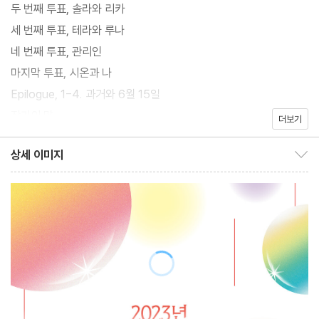
처인 청백성으로 이주해 사탕비를 섭취하며 아프지도 늙지도 않는
두 번째 투표, 솔라와 리카
삶을 산다. 오색찬란한 사탕비는 인간에게 죽음과 영생을 함께 선물
세 번째 투표, 테라와 루나
했다.
네 번째 투표, 관리인
마지막 투표, 시온과 나
사탕비 때문에 가족을 잃은 마시안은 청백성에서 1년간 잠들어 있다
Epilogue, 1-4. 과거와 6월 15일
각성한다. 시안이 눈을 뜨자마자 마주한 것은 잔인한 현실이다. 지목
작가의 말
더보기
되면 살아남지 못하는 처형 투표에 참가하게 된 것. 청백성에 인간인
척 잠입한 휴머노이드 ‘캔디 인간’을 색출할 때까지 투표는 계속된다
상세 이미지
상세 이미지 보이기/감추기
는데…….
잠든 마시안을 1년간 지켜준 시온은 조언한다. 반드시 모든 것을 직
접 보고 직접 판단하라고.