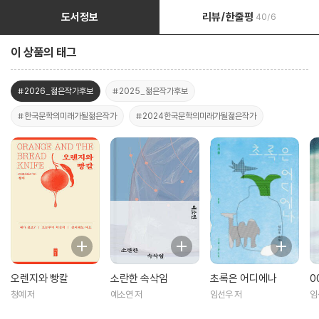
도서정보
리뷰/한줄평
40/6
이 상품의 태그
#2026_젊은작가후보
#2025_젊은작가후보
#한국문학의미래가될젊은작가
#2024한국문학의미래가될젊은작가
오렌지와 빵칼
소란한 속삭임
초록은 어디에나
0
청예 저
예소연 저
임선우 저
임