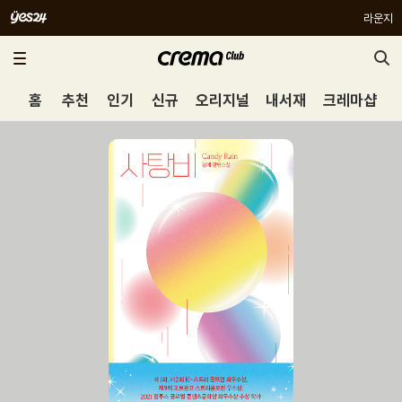
라운지
홈
추천
인기
신규
오리지널
내서재
크레마샵