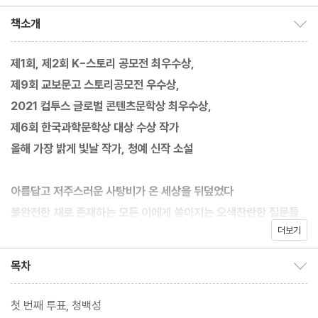
책소개
책소개 보이기/감추기
제1회, 제2회 K-스토리 공모전 최우수상,
제9회 교보문고 스토리공모전 우수상,
2021 컴투스 글로벌 콘텐츠문학상 최우수상,
제6회 한국과학문학상 대상 수상 작가
올해 가장 밝게 빛날 작가, 청예 신작 소설
아름답고 저주스러운 사탕비가 온 세상을 뒤덮었다
불완전한 채로 존재하는 모든 이에게 쏟아지는 오색찬란한 질문들
더보기
“시안, 네 삶의 의미는 직접 정해. 네 방식대로.”
목차
목차 보이기/감추기
이상기후 사탕비로 인해 무너진 세상, 살아남은 인류는 유일한 피난
첫 번째 투표, 청백성