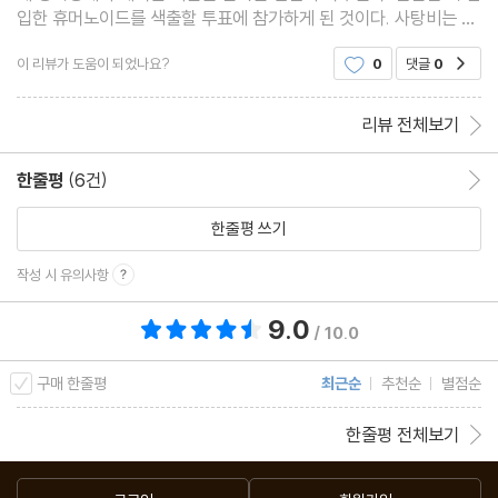
입한 휴머노이드를 색출할 투표에 참가하게 된 것이다. 사탕비는 핵
실험의 영향으로 발생한 방사능 물질로 사람들을 죽음으로 내몰았
이 리뷰가 도움이 되었나요?
0
댓글
0
공감
다. 알사탕처럼 커다란 사탕비를 맞으면 살이
리뷰 전체보기
한줄평
(6건)
한줄평 이동
한줄평 쓰기
작성 시 유의사항
9.0
총 평점 9.0점
/ 10.0
구매 한줄평
최근순
추천순
별점순
한줄평 전체보기