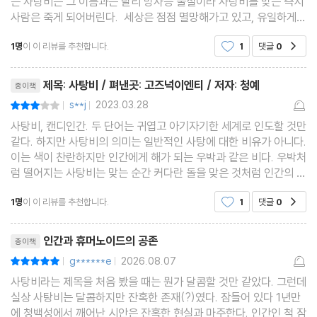
는 사탕비는 그 이름과는 달리 방사능 물질이라 사탕비를 맞는 즉시
사람은 죽게 되어버린다. 세상은 점점 멸망해가고 있고, 유일하게
사탕비가 내리지 않는 서해의 한 지역에 소수의 살아남은 사람들은
1명
이 이 리뷰를 추천합니다.
1
댓글
0
공감
청백성을 세우고 그곳에서 사탕비를 정제해 먹
리뷰제목
제목: 사탕비 / 펴낸곳: 고즈넉이엔티 / 저자: 청예
종이책
s**j
2023.03.28
평점6점
|
|
사탕비, 캔디인간. 두 단어는 귀엽고 아기자기한 세계로 인도할 것만
같다. 하지만 사탕비의 의미는 일반적인 사탕에 대한 비유가 아니다.
이는 색이 찬란하지만 인간에게 해가 되는 우박과 같은 비다. 우박처
럼 떨어지는 사탕비는 맞는 순간 커다란 돌을 맞은 것처럼 인간의 신
체를 심하게 손상시키고 방사능에 피폭된다. 사탕비는 꼭 인간이 어
1명
이 이 리뷰를 추천합니다.
1
댓글
0
공감
디 있는지 아는 것처럼 인간이 많은 곳
리뷰제목
인간과 휴머노이드의 공존
종이책
g******e
2026.08.07
평점10점
|
|
사탕비라는 제목을 처음 봤을 때는 뭔가 달콤할 것만 같았다. 그런데
실상 사탕비는 달콤하지만 잔혹한 존재(?)였다. 잠들어 있다 1년만
에 청백성에서 깨어난 시안은 잔혹한 현실과 마주한다. 인간인 척 잠