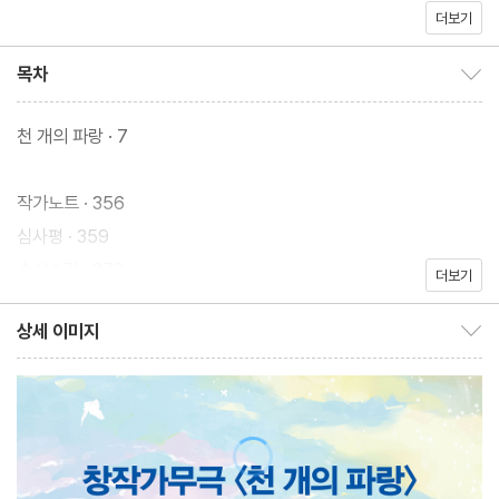
더보기
원 김보영에게 “천 개의 파랑이 가득한 듯한 환상적이고 우아한 소
설”, “이미 활발하게 활동하고 있는 유명 작가의 작품이라 해도 믿을
목차
목차 보이기/감추기
법했다” 라는 찬사를 이끌어냈다. 이는 김창규 작가가 한국과학문학
상 심사평에서 언급한 말과 맥을 같이 한다. “더 이상 좋은 한국 SF
천 개의 파랑 · 7
의 가능성’이란 얘기는 듣지 않아도 되겠다는 생각이 들어 기뻤다.
그만큼 SF를 충분히 소화하고 빚은 작품들이, 가능성을 넘어 다양
작가노트 · 356
한 길을 정하고 완성되고 있었다.” 천선란은 더 이상 SF의 가능성이
심사평 · 359
아니다. 그는 이미 완숙하게 무르익은 상태로 우리에게 도달한 ‘준비
수상소감 · 373
더보기
된 작가’다.
상세 이미지
상세 이미지 보이기/감추기
SF가 진보하는 기술 속에서 변화하고 발전하는 모습을 예견하는 장
르라면, 『천 개의 파랑』은 진보하는 기술 속에서 희미해지는 존재들
을 올곧게 응시하는 소설이다. 발달한 기술이 배제하고 지나쳐버리
는 이들, 엉망진창인 자본 시스템에서 소외된 이들, 부서지고 상처
입은 채 수면 아래로 가라앉아 있던 이들을 천선란은 다정함과 우아