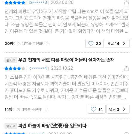
b******3
2023.06.26
평점10점
|
|
천개의 파랑이 유명해지기 시작할 무렵 나는 sns로 이 책을 알게 되
었다. 그리고 드디어 천개의 파랑을 북클러버 활동을 통해 읽어보았
다. 조금 유명한 책들은 괜히 더 안보게 되는데 유명하고 베스트셀러
인 이유는 다 있는 것 같다. 큰 기대없이 읽었다가 이 책의 다양한 매
력에 흠뻑 빠져들었으니... 다양한 주인공들의 각각의 사건들이 유
20명
이 이 리뷰를 추천합니다.
20
댓글
14
공감
기적으로 연관되어서 이야기가 흘러간
리뷰제목
우린 천개의 서로 다른 파랑이 어울려 살아가는 존재
종이책
c******4
2020.10.22
평점8점
|
|
이 소설은 경마 이야기로 시작된다. 공간적 배경은 과천 경마장인데,
시간적 배경은 지금보다 과학기술이 더 발달된 미래이다. 인간 기수
가 휴머노이드 기수로 바뀌고, 가벼운 기수를 태운 말들은 지금보다
훨씬 더 빠른 속도로 달린다. 작가는 경마를 빠른 세상의 변화를 대
변하는 모티브로 사용하었는데, 말의 입장에서 볼 때 왜 드렇게 더
14명
이 이 리뷰를 추천합니다.
14
댓글
2
공감
빨리 달려야 하느냐?는 질문을 던지는 것 같
리뷰제목
파란 하늘이 파랑(波浪)을 일으키다
종이책
평점10점