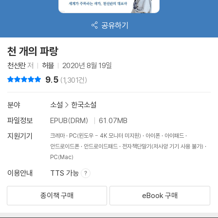
공유하기
천 개의 파랑
천선란
저
허블
2020년 8월 19일
9.5
리뷰 총점
(1,301건)
분야
소설
>
한국소설
파일정보
EPUB(DRM)
61.07MB
지원기기
크레마
PC(윈도우 - 4K 모니터 미지원)
아이폰
아이패드
안드로이드폰
안드로이드패드
전자책단말기(저사양 기기 사용 불가)
PC(Mac)
이용안내
TTS 가능
종이책 구매
eBook 구매