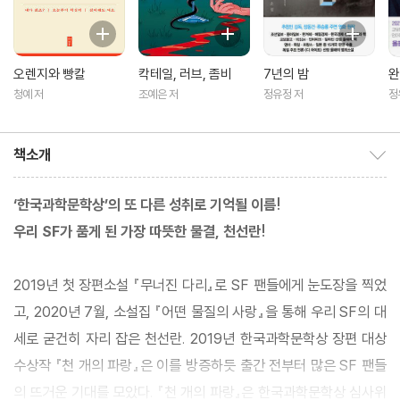
오렌지와 빵칼
칵테일, 러브, 좀비
7년의 밤
완
청예 저
조예은 저
정유정 저
정
책소개
책소개 보이기/감추기
‘한국과학문학상’의 또 다른 성취로 기억될 이름!
우리 SF가 품게 된 가장 따뜻한 물결, 천선란!
2019년 첫 장편소설 『무너진 다리』로 SF 팬들에게 눈도장을 찍었
고, 2020년 7월, 소설집 『어떤 물질의 사랑』을 통해 우리 SF의 대
세로 굳건히 자리 잡은 천선란. 2019년 한국과학문학상 장편 대상
수상작 『천 개의 파랑』은 이를 방증하듯 출간 전부터 많은 SF 팬들
의 뜨거운 기대를 모았다. 『천 개의 파랑』은 한국과학문학상 심사위