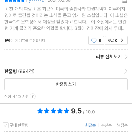
y*****2
2024.02.08
|
|
＜천 개의 파랑＞은 최근에 미국의 출판사와 판권계약이 이루어져
영어로 출간될 것이라는 소식을 듣고 읽게 된 소설입니다. 이 소설은
한국과학문학상에서 대상을 받았다고 합니다. 이 소설에서는 인간
형 기계 콜리가 중요한 역할을 합니다. 3월에 경마장에 와서 투데이
라는 이름의 말과 함께 경마에 나선 기계 기수입니다. 현장에서 일할
9명
이 이 리뷰를 추천합니다.
9
댓글
0
공감
때의 이름은 C-27이었는데 사고로 폐기되면
리뷰 전체보기
한줄평
(894건)
한줄평 이동
한줄평 쓰기
작성 시 유의사항
9.5
총 평점 9.5점
/ 10.0
구매 한줄평
최근순
추천순
별점순