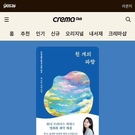
라운지
홈
추천
인기
신규
오리지널
내서재
크레마샵