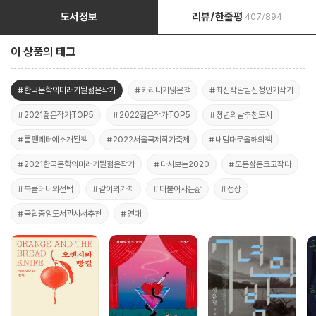
도서정보
리뷰/한줄평
407/894
이 상품의 태그
#한국문학의미래가될젊은작가
#카리나가읽은책
#최신작알림신청인기작가
#2021젊은작가TOP5
#2022젊은작가TOP5
#청년의날추천도서
#룸펜레터에소개된책
#2022서울국제작가축제
#내맘대로올해의책
#2021한국문학의미래가될젊은작가
#다시보는2020
#모든삶은크고작다
#북클러버의선택
#같이의가치
#더불어사는삶
#성장
#국립중앙도서관사서추천
#연대