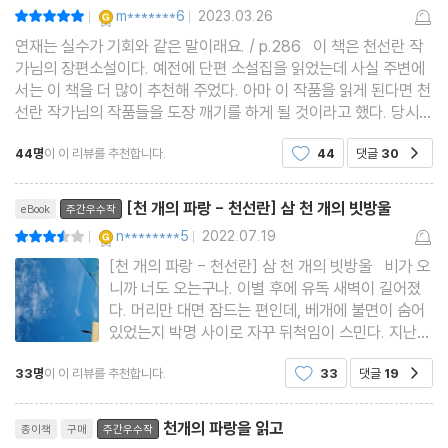
YES마니아 : 골드
m*******6
2023.03.26
평점10점
|
|
연재는 실수가 기회와 같은 말이래요. / p.286 이 책은 천선란 작
가님의 장편소설이다. 예전에 단편 소설집을 읽었는데 사실 주변에
서는 이 책을 더 많이 추천해 주었다. 아마 이 작품을 읽게 된다면 천
선란 작가님의 작품들을 도장 깨기를 하게 될 것이라고 했다. 당시 S
F 작가님 하면 김초엽 작가님을 많이 떠올렸는데 많이 언급이 된다
44명
이 이 리뷰를 추천합니다.
44
댓글
30
공감
는 것에는 이유가 있을 것 같다는 생각
리뷰제목
[천 개의 파랑 - 천선란] 삼 천 개의 빗방울
eBook
주간우수작
YES마니아 : 골드
n********5
2022.07.19
평점7점
|
|
[천 개의 파랑 - 천선란] 삼 천 개의 빗방울 비가 오
니까 너도 오는구나. 이별 후에 유독 새벽이 길어졌
다. 머리만 대면 잠드는 편인데, 베개에 불면이 숨어
있었는지 박명 사이로 자꾸 뒤척임이 스민다. 지난
밤 꿈에는 너의 모습이 말도 없이 제멋대로 찾아와
33명
이 이 리뷰를 추천합니다.
33
댓글
19
공감
까만 밤과 새벽 틈 사이에서 눈을 떴다. 투두둑, 발코
니 철제 난간에 정신 없이 빗방울이 내려 춤추고 있
리뷰제목
었다. 너와 나
천개의 파랑을 읽고
종이책
구매
주간우수작