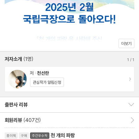
함으로 엮은 문장의 그물로 가볍게 건져 올린다. 그의 소설은 희미해
진 이들에게 선명한 색을 덧입히는 과정으로 이루어져 있다. 『천 개
의 파랑』은 천선란 작가가 휴대폰 메모장에 적어놓은 한 줄에서부터
시작한다. ‘우리는 모두 천천히 달리는 연습을 해야 한다.’ 빠른 속도
더보기
로 지나가는 풍경 속에서도 ‘있는 힘껏 고개를 돌려 흐릿한 풀잎을
바라보는’ 천선란의 시선은 올곧으며, 개미 한 마리조차 밟지 않기
저자소개
(1명)
1
/
1
위해 느린 걸음을 연습하는 작가의 태도는 믿음직스럽다. 그렇기에
우리는 천선란의 시선과 발걸음에 맞추어 『천 개의 파랑』을 읽는 동
저 :
천선란
이동
안 ‘부서지고 다친 작은 존재들의 끈질긴 연대 너머로만 엿볼 수 있
관심작가 알림신청
는 촘촘한 기쁨’을 누릴 수 있게 된다.
출판사 리뷰
출판사 리뷰 보이기/감추기
회원리뷰
(407건)
회원리뷰 이동
리뷰제목
천 개의 파랑
종이책
구매
주간우수작