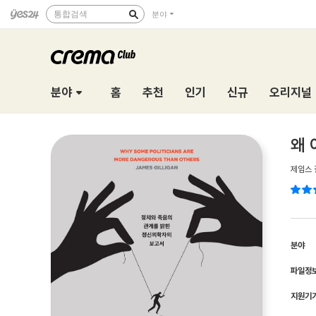
통합검색
분야
분야
홈
추천
인기
신규
오리지널
왜 
제임스 
분야
파일정
지원기