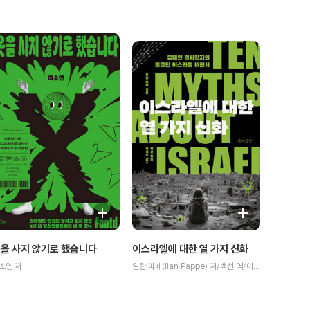
이스라엘에 대한 열 가지 신화
을 사지 않기로 했습니다
일란 파페(Ilan Pappe) 저/백선 역/이희수 감수
소연 저