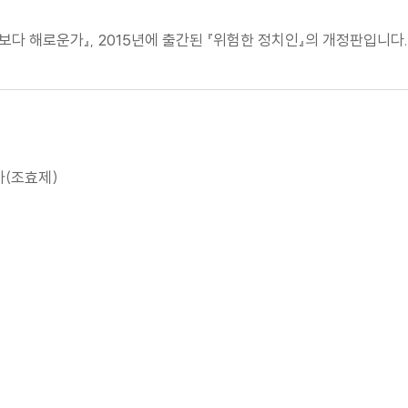
인보다 해로운가』, 2015년에 출간된 『위험한 정치인』의 개정판입니다.
가(조효제)