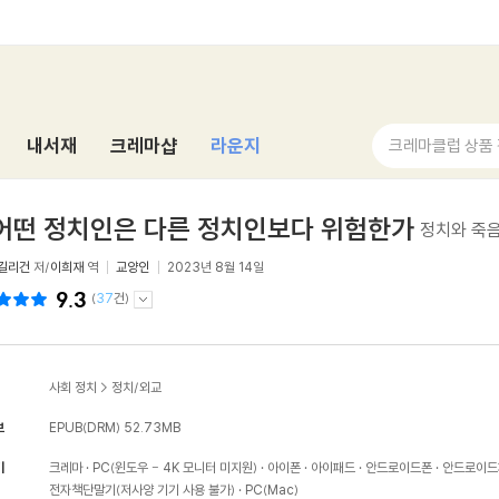
내서재
크레마샵
라운지
크레마클럽 상품
어떤 정치인은 다른 정치인보다 위험한가
정치와 죽
길리건
저/
이희재
역
교양인
2023년 8월 14일
9.3
(
37
건)
사회 정치
>
정치/외교
보
EPUB(DRM)
52.73MB
기
크레마
PC(윈도우 - 4K 모니터 미지원)
아이폰
아이패드
안드로이드폰
안드로이드
전자책단말기(저사양 기기 사용 불가)
PC(Mac)