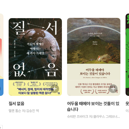
질서 없음
어두울 때에야 보이는 것들이 있
옷
습니다
헬렌 톰슨 저/김승진 역
이
슈테판 츠바이크 저/클라우스 그레브너,폴커 미헬스 편/배명자 역