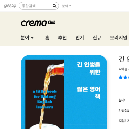
통합검색
분야
분야
홈
추천
인기
신규
오리지널
긴 
박혜윤
분야
파일정
지원기