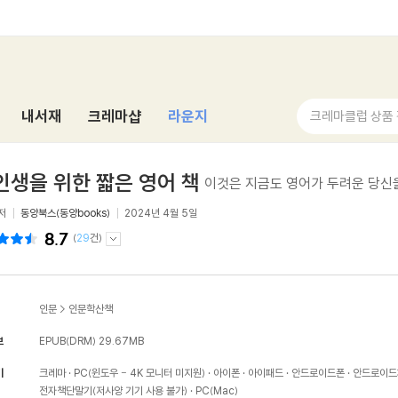
내서재
크레마샵
라운지
크레마클럽 상품
인생을 위한 짧은 영어 책
이것은 지금도 영어가 두려운 당신
저
동양북스(동양books)
2024년 4월 5일
8.7
(
29
건)
인문
>
인문학산책
보
EPUB(DRM)
29.67MB
기
크레마
PC(윈도우 - 4K 모니터 미지원)
아이폰
아이패드
안드로이드폰
안드로이드
전자책단말기(저사양 기기 사용 불가)
PC(Mac)