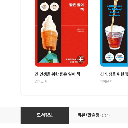
긴 인생을 위한 짧은 일어 책
긴 인생을 위한 
김미소 저
박혜윤 저
긴 인생을 위한 짧은 영어 책
도서정보
리뷰/한줄평
(5/
24
)