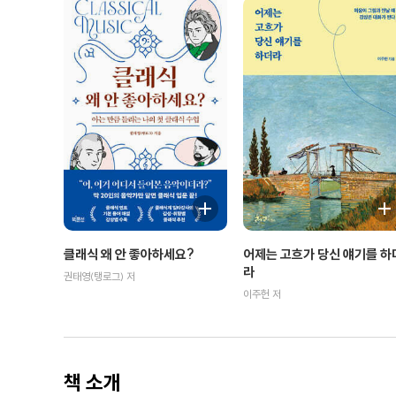
클래식 왜 안 좋아하세요?
어제는 고흐가 당신 얘기를 하
라
권태영(탱로그) 저
이주헌 저
책 소개