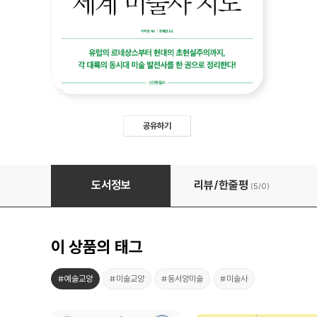
공유하기
교양으로 읽는 세계 미술사 지도
도서정보
리뷰/한줄평
(5/
0
)
이 상품의 태그
#예술교양
#미술교양
#동서양미술
#미술사