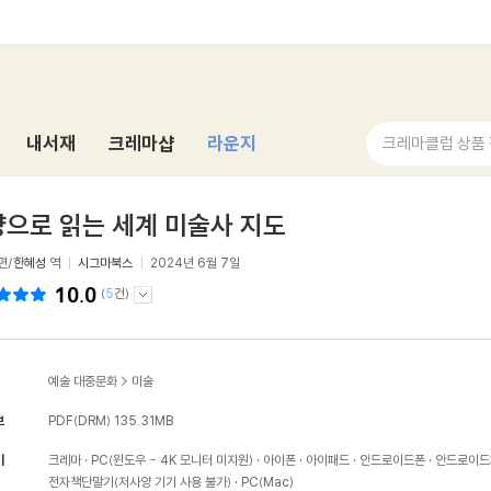
내서재
크레마샵
라운지
크레마클럽 상품
으로 읽는 세계 미술사 지도
편/
한혜성
역
시그마북스
2024년 6월 7일
10.0
(
5
건)
예술 대중문화
>
미술
보
PDF(DRM)
135.31MB
기
크레마
PC(윈도우 - 4K 모니터 미지원)
아이폰
아이패드
안드로이드폰
안드로이드
전자책단말기(저사양 기기 사용 불가)
PC(Mac)