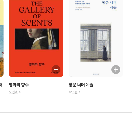
더
명화와 향수
창문 너머 예술
노인호 저
박소현 저