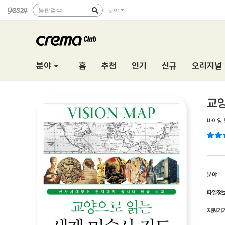
통합검색
분야
분야
홈
추천
인기
신규
오리지널
교양
바이잉
분야
파일정
지원기