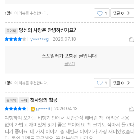
1명
이 이 리뷰를 추천합니다.
1
댓글
0
공감
당신의 사랑은 안녕하신가요?
종이책
y******g
2026.07.18
평점8점
|
|
스포일러가 포함된 글입니다!
글보기
1명
이 이 리뷰를 추천합니다.
1
댓글
0
공감
리뷰제목
첫사랑의 침공
종이책
구매
YES마니아 : 골드
g****6
2026.04.13
평점10점
|
|
여행하며 오가는 비행기 안에서 시간순삭 해버린 책! 어려운 내용
없이 가볍고 재미있게 읽기 좋은 책이에요. 책 크기도 작아서 들고다
니기 좋아요. 네 가지 이야기 중 세번째 이야기가 가장 재미있었습니
다. 둘의 미래도 궁금해요. 꼭 행복하길 바라요.