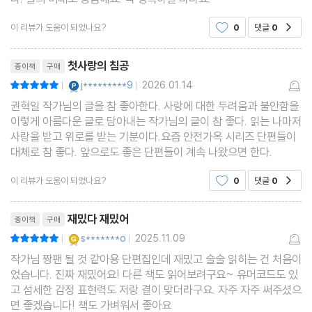
이 리뷰가 도움이 되었나요?
0
댓글
0
공감
리뷰제목
첫사랑의 침공
종이책
구매
YES마니아 : 플래티넘
j*********9
2026.01.14
평점10점
|
|
권혁일 작가님의 글을 참 좋아한다. 사랑에 대한 두려움과 불안함을
이렇게 아름다운 글로 담아내는 작가님의 글이 참 좋다. 읽는 나마저
사랑을 받고 위로를 받는 기분이다.요즘 안전가옥 시리즈 단편들이
대체로 참 좋다. 앞으로도 좋은 단편들이 계속 나왔으면 한다.
이 리뷰가 도움이 되었나요?
0
댓글
0
공감
리뷰제목
재밌다 재밌어
종이책
구매
YES마니아 : 골드
s*******o
2025.11.09
평점10점
|
|
작가님 짱팬 될 것 같아용 단편집인데 재밌고 술술 읽히는 건 처음이
었습니다. 진짜 재밌어요! 다른 책도 읽어보려구요~ 유머코드도 있
고 섬세한 감정 표현력도 저랑 결이 맞더라구요. 자주 자주 써주셨으
면 좋겠습니다! 책도 가벼워서 좋아요