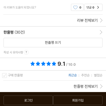
이 리뷰가 도움이 되었나요?
0
댓글
0
공감
리뷰 전체보기
한줄평
(30건)
한줄평 이동
한줄평 쓰기
작성 시 유의사항
9.1
총 평점 9.1점
/ 10.0
구매 한줄평
최근순
추천순
별점순
한줄평 전체보기
로그인
회원가입