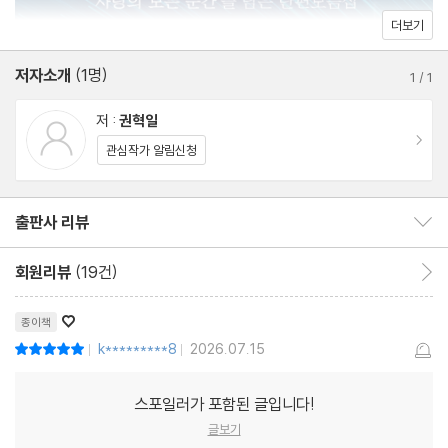
더보기
저자소개
(1명)
1
/
1
저 :
권혁일
이동
관심작가 알림신청
출판사 리뷰
출판사 리뷰 보이기/감추기
회원리뷰
(19건)
회원리뷰 이동
♡
종이책
k*********8
2026.07.15
평점10점
|
|
스포일러가 포함된 글입니다!
글보기