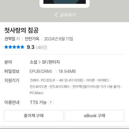
공유하기
첫사랑의 침공
권혁일
저
안전가옥
2024년 6월 11일
9.3
리뷰 총점
(49건)
분야
소설
>
SF/판타지
파일정보
EPUB(DRM)
18.94MB
지원기기
크레마
PC(윈도우 - 4K 모니터 미지원)
아이폰
아이패드
안드로이드폰
안드로이드패드
전자책단말기(저사양 기기 사용 불가)
PC(Mac)
이용안내
TTS 가능
종이책 구매
eBook 구매