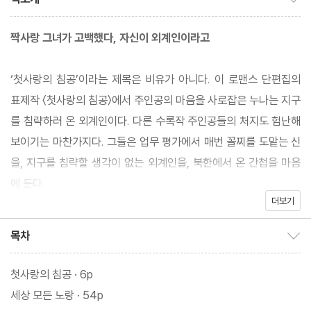
짝사랑 그녀가 고백했다, 자신이 외계인이라고
‘첫사랑의 침공’이라는 제목은 비유가 아니다. 이 로맨스 단편집의
표제작 〈첫사랑의 침공〉에서 주인공의 마음을 사로잡은 누나는 지구
를 침략하러 온 외계인이다. 다른 수록작 주인공들의 처지도 험난해
보이기는 마찬가지다. 그들은 업무 평가에서 매번 꼴찌를 도맡는 신
을, 지구를 침략할 생각이 없는 외계인을, 북한에서 온 간첩을 마음
에 둔다.
더보기
수채화처럼 마음에 스미는 사랑의 서사
목차
목차 보이기/감추기
특별하다 못해 기상천외한 존재의 등장으로 눈길을 모은 이야기들
첫사랑의 침공 · 6p
은 이내 사랑의 모든 과정을 다정하게 보듬는다. 불현듯 피어난 마음
세상 모든 노랑 · 54p
에 당황하기 시작했을 때부터 평생의 반려자에게서 헤어지자는 말