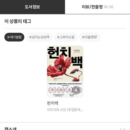
도서정보
리뷰/한줄평
19/30
이 상품의 태그
#재기발랄
#넘치는상상력
#스파이소설
#더울땐SF
헌치백
이치가와 사오 저/양윤옥
역 저
책소개
책소개 보이기/감추기