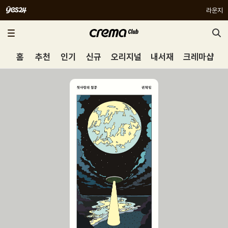
라운지
홈
추천
인기
신규
오리지널
내서재
크레마샵