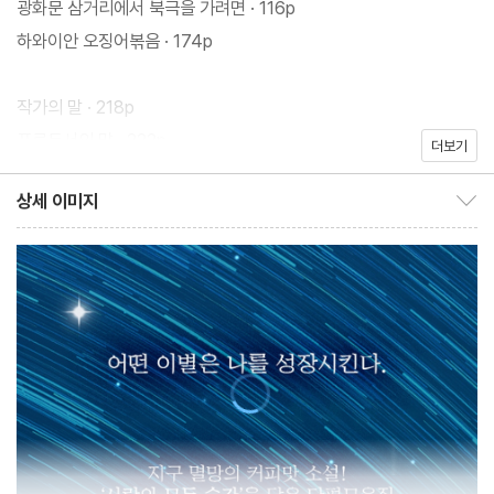
광화문 삼거리에서 북극을 가려면 · 116p
을 들은 순간에 이르기까지, 누군가를 사랑했기에 가슴에 새겨진 수
하와이안 오징어볶음 · 174p
많은 장면들이 세밀한 수채화처럼 책장 곳곳에 스며 있다. 책장을 넘
기던 손을 멈추고 문득문득 지나가거나 다가올 사랑에 대해 가만히
작가의 말 · 218p
생각하게 되는 까닭은 그 찬찬한 표현들에 마음을 울리는 힘이 있기
프로듀서의 말 · 222p
더보기
때문이다.
상세 이미지
상세 이미지 보이기/감추기
독특한 세계관으로 독자를 이끄는 상처받은 자들의 대변인
권혁일 작가는 첫 장편 소설의 시놉시스를 공개한 것만으로 크라우
드 펀딩 721% 달성을 기록한 바 있는 화제의 신예다. 창의성이 돋보
이는 세계관으로 호기심을 일으키고, 상처 입은 이들을 대변하면서
공감을 이끌어 내는 작가의 능력이 단편이라는 형식과 로맨스라는
장르를 만나 얼마나 매력적인 시너지를 이루었는지 《첫사랑의 침
공》에서 확인할 수 있다.