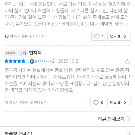
후아.... 읽는 내내 힘들었다. 서로 다른 입장, 다른 삶을 살았기에 각
당시 생방송으로 진행된 서평가 좌담회에서도 확인할 수 있는데, 서
자의 삶이 얼마나 처절하고 힘들지 서로 다른 삶이지만, 타인의 삶
의 무게감을 같이 느낄 때 참 힘들다. 나의 삶의 무게들도 함께 드러
평가들은 이치카와 사오의 장애 당사자성을 중요하게 여기면서도
나고, 숨겨뒀던 것들이 삐집고 올라온다. 읽는 내내 삐딱한, 냉소적
그것과 무관하게 『헌치백』의 문학성은 가히 압도적이라며 입을 모
인 작가의 시선들이 내 삶을 후벼파는 느낌이다. 그래서 책을 덮으며
았다.
1명
이 이 리뷰를 추천합니다.
1
댓글
0
공감
작가가 책 너머에서 겪었을 삶의 무
리뷰제목
헌치백
eBook
구매
중증 장애 당사자가 중증 장애인 주인공을 진실하고 생동감 있게 그
YES마니아 : 플래티넘
a*******2
2025.10.21
평점10점
|
|
려냈다는 점만으로도 『헌치백』은 당사자 문학으로서 훌륭한 가치를
주인공 샤카는 현실에서는 몸을 마음대로 움직일 수도 없는 중증 장
지니고 있지만, 이 작품이 선보이는 문학적 실험은 그 훌륭한 문학성
애인이지만 인터넷에서는 자유로워요. 다른 이름으로 sns를 올리고
을 배가시킨다. 파격을 과감히 도전하는 작가를 발굴함으로써 문단
소설을 쓰며 자신의 생각과 소망을 표현합니다. 길지 않은 분량이지
만 생각할 거리가 있는 이야기였어요.
에 새바람을 불러일으키기로 정평이 난 아쿠타가와상의 수상작답
게, 『헌치백』은 시사성 넘치는 풍자적 표현을 전면에 내세우면서 인
이 리뷰가 도움이 되었나요?
0
댓글
0
공감
터넷 밈과 은어를 과감히 차용해 뛰어난 문학적 실험성을 보여준다.
전반부에 등장하는 주인공 샤카의 액자소설이 후반부엔 현실의 층
리뷰 전체보기
위를 전복하면서 메타픽션에 대한 실험으로까지 발전해 나가는데,
한줄평
(54건)
한줄평 이동