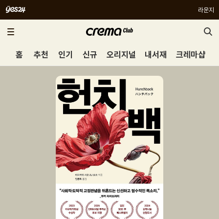
라운지
홈
추천
인기
신규
오리지널
내서재
크레마샵