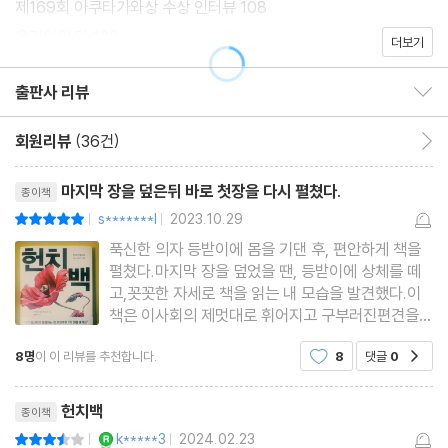
제169회 아쿠타가와상 수상 인터뷰 108
장애인을 배제한 종이책 중심의 일본 출판계를 비판하면서 전자책
옮긴이의 말 132
더보기
과 오디오북 추가 보급 등 ‘독서 배리어 프리’를 호소하는 그의 모습
은 실시간으로 보도되었고, 일본은 물론이거니와 국내 언론과 SNS
출판사 리뷰
출판사 리뷰 보이기/감추기
커뮤니티에서까지 화제를 일으켰다. 이러한 화제의 열기는 온라인
회원리뷰
(36건)
회원리뷰 이동
상에서 그치지 않고 판매로까지 이어지면서, 출간 당시부터 화제작
리뷰제목
이었던 『헌치백』은 출간 한 달 만에 20만 부가 판매되는 초대형 베
마지막 장을 덮은뒤 바로 첫장을 다시 펼쳤다.
종이책
스트셀러로 등극했다.
s*******l
2023.10.29
평점10점
|
|
푹신한 의자 등받이에 몸을 기댄 후, 편안하게 책을
이치카와 사오가 수상 소감에서 밝혔던 것처럼, 중증 장애인 작가가
펼쳤다.마지막 장을 덮었을 땐, 등받이에 상체를 떼
고,꼿꼿한 자세로 책을 읽는 내 모습을 발견했다.이
아쿠타가와상을 수상한 것은 이번이 최초이며 이 역사적 사건이 『헌
책은 이사회의 제멋대로 휘어지고 구부러진편견을
치백』을 뜨거운 감자로 만든 건 분명한 사실이다. 그러나 화제의 크
날카로운 언어로 쾅쾅 펴준 작품이었다.다들 아는것
기를 본격적으로 키운 요소는 따로 있었으니, 바로 수상작의 파격적
8명
이 이 리뷰를 추천합니다.
8
댓글
0
공감
처럼, 일본의 '아쿠타가와상' 수상작은한국에서도 유
명하다. 하여 지금까지 좋은, 훌륭한 일본 소설을 많
인 줄거리와 작품성이다. 『헌치백』은 중증 척추 장애인 샤카가 남성
리뷰제목
이 접했다.하지
헌치백
종이책
간병인에게 “내가 임신하고 중절하는 걸 도와주면 1억 엔을 줄게
YES마니아 : 로얄
k*****3
2024.02.23
평점7점
|
|
요”라고 제안하면서 벌어지는 이야기로, 심사위원 일부가 난색을 표