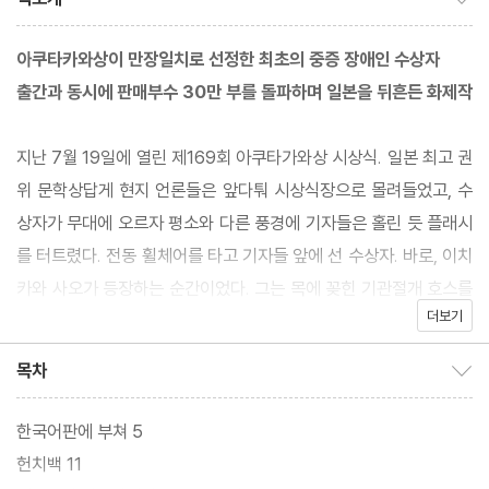
아쿠타카와상이 만장일치로 선정한 최초의 중증 장애인 수상자
출간과 동시에 판매부수 30만 부를 돌파하며 일본을 뒤흔든 화제작
지난 7월 19일에 열린 제169회 아쿠타가와상 시상식. 일본 최고 권
위 문학상답게 현지 언론들은 앞다퉈 시상식장으로 몰려들었고, 수
상자가 무대에 오르자 평소와 다른 풍경에 기자들은 홀린 듯 플래시
를 터트렸다. 전동 휠체어를 타고 기자들 앞에 선 수상자. 바로, 이치
카와 사오가 등장하는 순간이었다. 그는 목에 꽂힌 기관절개 호스를
더보기
누르며 기자들의 질문에 유머러스하게 답했고, 수상 소감을 밝히는
순서가 되자 다음과 같이 말했다.
목차
목차 보이기/감추기
“어째서 2023년에 이르러서야 중증 장애인이 최초로 수상하게 됐
한국어판에 부쳐 5
는지 모두가 생각해 주셨으면 합니다.”
헌치백 11