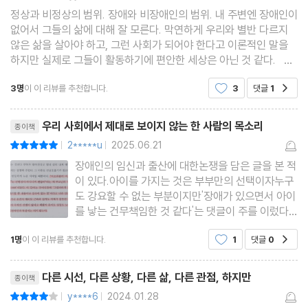
정상과 비정상의 범위. 장애와 비장애인의 범위. 내 주변엔 장애인이
할 만큼 위악적인 상상력을 숨김없이 표출하는 작품이다. 이렇듯 호
없어서 그들의 삶에 대해 잘 모른다. 막연하게 우리와 별반 다르지
불호가 분명히 갈리는 작품이지만, 9명의 심사위원 모두 극찬을 아
않은 삶을 살아야 하고, 그런 사회가 되어야 한다고 이론적인 말을
하지만 실제로 그들이 활동하기에 편안한 세상은 아닌 것 같다. H
끼지 않으며 『헌치백』을 만장일치 수상작으로 선정했다.
unchback. 척추 장애인(꼽추). 짧은 소설 속 주인공 이자와 샤카는
3명
이 이 리뷰를 추천합니다.
3
댓글
1
공감
자신을 가리켜 ‘헌치백 괴물’이라 칭한
“약자인 작가가 약자의 이야기를 썼을 터인데도 이곳에는 털끝만큼
리뷰제목
의 약함도 없다.”
우리 사회에서 제대로 보이지 않는 한 사람의 목소리
종이책
_ 요시다 슈이치(소설가)
2*****u
2025.06.21
평점10점
|
|
장애인의 임신과 출산에 대한논쟁을 담은 글을 본 적
이 있다.아이를 가지는 것은 부부만의 선택이자누구
“상식적인 사고를 휘저어 버리는 언어의 전개는 주인공이 처한 상황
도 강요할 수 없는 부분이지만'장애가 있으면서 아이
으로 인해 생겨난 것이 아니라 소설이 소설로서 낳아준 것이다.”
를 낳는 건무책임한 것 같다'는 댓글이 주를 이렀다.
_ 호리에 도시유키(소설가)
혹시 유전될지 모르는 장애에 대한 염려,그리고 아이
1명
이 이 리뷰를 추천합니다.
1
댓글
0
공감
가 비장애인으로 태어난다 하더라도과연 장애가 있
는 부모가 이 아이를오롯이 키워낼 수 있을 것인가
위 두 심사평을 비롯한 심사 경위를 살펴보면, 일본 문학계가 『헌치
리뷰제목
때문일 터.사람은 누구
다른 시선, 다른 상황, 다른 삶, 다른 관점, 하지만
종이책
백』에 주목하는 이유는 작가의 장애가 아닌 작품의 파격성과 문학성
y****6
2024.01.28
평점8점
|
|
에 있다는 것을 알 수 있다. 이와 비슷한 사례는 아쿠타가와상 발표