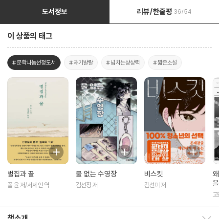
도서정보
리뷰/한줄평
36/54
이 상품의 태그
#문학나눔선정도서
#재기발랄
#넘치는상상력
#짧은소설
벌집과 꿀
물 없는 수영장
비스킷
왜
을
폴 윤 저/서제인 역
김선정 저
김선미 저
고
책소개
책소개 보이기/감추기