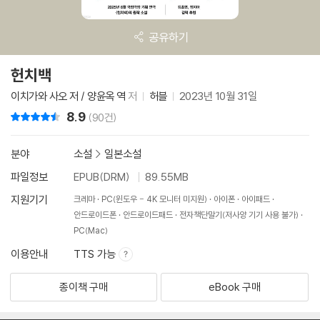
공유하기
헌치백
이치가와 사오 저 / 양윤옥 역
저
허블
2023년 10월 31일
8.9
리뷰 총점
(90건)
분야
소설
>
일본소설
파일정보
EPUB(DRM)
89.55MB
지원기기
크레마
PC(윈도우 - 4K 모니터 미지원)
아이폰
아이패드
안드로이드폰
안드로이드패드
전자책단말기(저사양 기기 사용 불가)
PC(Mac)
이용안내
TTS 가능
종이책 구매
eBook 구매