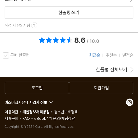
이에 『헌치백』을 우리말로 옮긴 번역자 양윤옥은 “특히 마지막 부분
의 짧은 글로 소설 전체를 뒤엎는 또 다른 세계가 입체적으로 변환하
한줄평 쓰기
면서 전혀 다른 가정을 펼쳐갈 수 있다는 게 대단합니다. (…) 기적의
작성 시 유의사항
명작이 아닌가 싶습니다.”라고 극찬하기도 했다.
8.6
총 평점 8.6점
/ 10.0
구매 한줄평
최근순
추천순
별점순
한줄평 전체보기
로그인
회원가입
예스이십사(주) 사업자 정보
이용약관
개인정보처리방침
청소년보호정책
제휴문의
FAQ
eBook 1:1 문의/채팅상담
Copyright © YES24 Corp. All Rights Reserved.